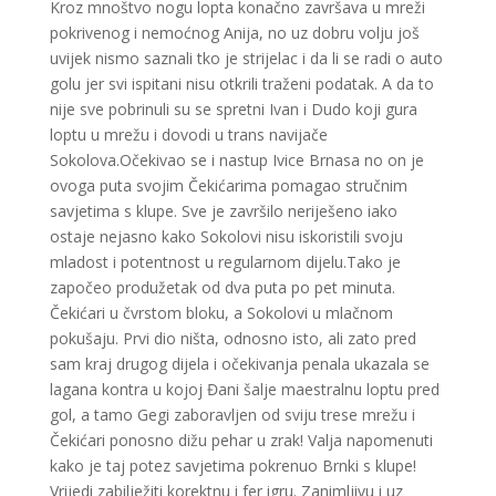
Kroz mnoštvo nogu lopta konačno završava u mreži
pokrivenog i nemoćnog Anija, no uz dobru volju još
uvijek nismo saznali tko je strijelac i da li se radi o auto
golu jer svi ispitani nisu otkrili traženi podatak. A da to
nije sve pobrinuli su se spretni Ivan i Dudo koji gura
loptu u mrežu i dovodi u trans navijače
Sokolova.Očekivao se i nastup Ivice Brnasa no on je
ovoga puta svojim Čekićarima pomagao stručnim
savjetima s klupe. Sve je završilo neriješeno iako
ostaje nejasno kako Sokolovi nisu iskoristili svoju
mladost i potentnost u regularnom dijelu.Tako je
započeo produžetak od dva puta po pet minuta.
Čekićari u čvrstom bloku, a Sokolovi u mlačnom
pokušaju. Prvi dio ništa, odnosno isto, ali zato pred
sam kraj drugog dijela i očekivanja penala ukazala se
lagana kontra u kojoj Đani šalje maestralnu loptu pred
gol, a tamo Gegi zaboravljen od sviju trese mrežu i
Čekićari ponosno dižu pehar u zrak! Valja napomenuti
kako je taj potez savjetima pokrenuo Brnki s klupe!
Vrijedi zabilježiti korektnu i fer igru. Zanimljivu i uz