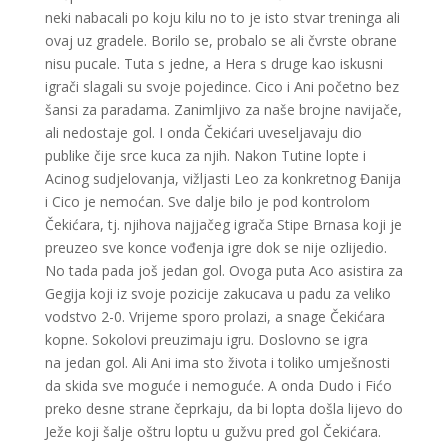
neki nabacali po koju kilu no to je isto stvar treninga ali
ovaj uz gradele. Borilo se, probalo se ali čvrste obrane
nisu pucale. Tuta s jedne, a Hera s druge kao iskusni
igrači slagali su svoje pojedince. Cico i Ani početno bez
šansi za paradama. Zanimljivo za naše brojne navijače,
ali nedostaje gol. I onda Čekićari uveseljavaju dio
publike čije srce kuca za njih. Nakon Tutine lopte i
Acinog sudjelovanja, vižljasti Leo za konkretnog Đanija
i Cico je nemoćan. Sve dalje bilo je pod kontrolom
Čekićara, tj. njihova najjačeg igrača Stipe Brnasa koji je
preuzeo sve konce vođenja igre dok se nije ozlijedio.
No tada pada još jedan gol. Ovoga puta Aco asistira za
Gegija koji iz svoje pozicije zakucava u padu za veliko
vodstvo 2-0. Vrijeme sporo prolazi, a snage Čekićara
kopne. Sokolovi preuzimaju igru. Doslovno se igra
na jedan gol. Ali Ani ima sto života i toliko umješnosti
da skida sve moguće i nemoguće. A onda Dudo i Fićo
preko desne strane čeprkaju, da bi lopta došla lijevo do
Ježe koji šalje oštru loptu u gužvu pred gol Čekićara.