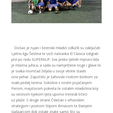
Došao je rujan i šestnski mladići odlučili su zaključati
Ljetnu ligu Šestina te uoči nastavka El Clasica odigrati
prvi po redu SUPERKUP. Sve preko ljetnih mjeseci bila
je mlačna juhica, a sada su namještene noge i glave te
je svaka momčad željela u svoje vitrine staviti
novi pehar. Započelo je šahovski rovitom borbom za
svaki pedalj terena. Sokolovi s novim pojačanjem
Perom, majstorom pokreta te ostalim mladićima koji
su većinom tijekom ljeta uporno trenirali trčeći
uz plaže. S druge strane Čekićari s vrhunskim
strategom i poetom Stipom Brnasom te Đanijem
Gašparcom dok ostale znate samo što su