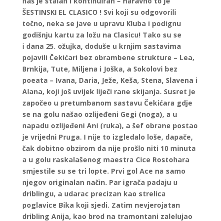
naš je stalan i kontinuiran – naravno to je
ŠESTINSKI EL CLASICO ! Svi koji su odgovorili
točno, neka se jave u upravu Kluba i podignu
godišnju kartu za ložu na Clasicu! Tako su se
i dana 25. ožujka, doduše u krnjim sastavima
pojavili Čekićari bez obrambene strukture – Lea,
Brnkija, Tute, Miljena i Joška, a Sokolovi bez
poeata – Ivana, Daria, Ježe, Keša, Stena, Slavena i
Alana, koji još uvijek liječi rane skijanja. Susret je
započeo u pretumbanom sastavu Čekićara gdje
se na golu našao ozlijeđeni Gegi (noga), a u
napadu ozlijeđeni Ani (ruka), a šef obrane postao
je vrijedni Pruga. I nije to izgledalo loše, dapače,
čak dobitno obzirom da nije prošlo niti 10 minuta
a u golu raskalašenog maestra Cice Rostohara
smjestile su se tri lopte. Prvi gol Ace na samo
njegov originalan način. Par igrača padaju u
driblingu, a udarac precizan kao strelica
poglavice Bika koji sjedi. Zatim nevjerojatan
dribling Anija, kao brod na tramontani zalelujao