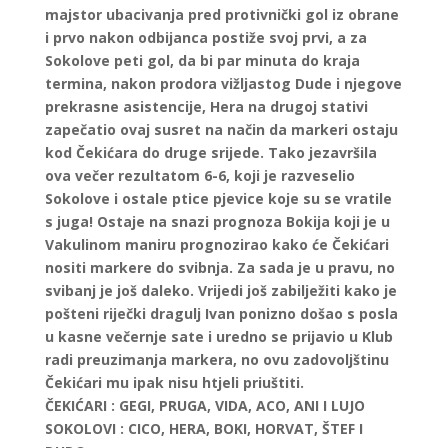
majstor ubacivanja pred protivnički gol iz obrane
i prvo nakon odbijanca postiže svoj prvi, a za
Sokolove peti gol, da bi par minuta do kraja
termina, nakon prodora vižljastog Dude i njegove
prekrasne asistencije, Hera na drugoj stativi
zapečatio ovaj susret na način da markeri ostaju
kod Čekićara do druge srijede. Tako jezavršila
ova večer rezultatom 6-6, koji je razveselio
Sokolove i ostale ptice pjevice koje su se vratile
s juga! Ostaje na snazi prognoza Bokija koji je u
Vakulinom maniru prognozirao kako će Čekićari
nositi markere do svibnja. Za sada je u pravu, no
svibanj je još daleko. Vrijedi još zabilježiti kako je
pošteni riječki dragulj Ivan ponizno došao s posla
u kasne večernje sate i uredno se prijavio u Klub
radi preuzimanja markera, no ovu zadovoljštinu
Čekićari mu ipak nisu htjeli priuštiti.
ČEKIĆARI :
GEGI, PRUGA, VIDA, ACO, ANI I LUJO
SOKOLOVI :
CICO, HERA, BOKI, HORVAT, ŠTEF I