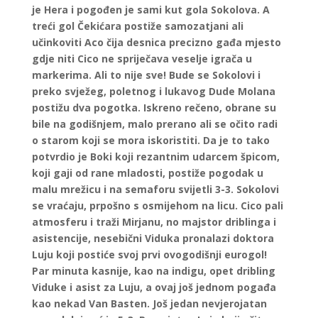
je Hera i pogođen je sami kut gola Sokolova. A
treći gol Čekićara postiže samozatjani ali
učinkoviti Aco čija desnica precizno gađa mjesto
gdje niti Cico ne spriječava veselje igrača u
markerima. Ali to nije sve! Bude se Sokolovi i
preko svježeg, poletnog i lukavog Dude Molana
postižu dva pogotka. Iskreno rečeno, obrane su
bile na godišnjem, malo prerano ali se očito radi
o starom koji se mora iskoristiti. Da je to tako
potvrdio je Boki koji rezantnim udarcem špicom,
koji gaji od rane mladosti, postiže pogodak u
malu mrežicu i na semaforu svijetli 3-3. Sokolovi
se vraćaju, prpošno s osmijehom na licu. Cico pali
atmosferu i traži Mirjanu, no majstor driblinga i
asistencije, nesebični Viduka pronalazi doktora
Luju koji postiće svoj prvi ovogodišnji eurogol!
Par minuta kasnije, kao na indigu, opet dribling
Viduke i asist za Luju, a ovaj još jednom pogađa
kao nekad Van Basten. Još jedan nevjerojatan