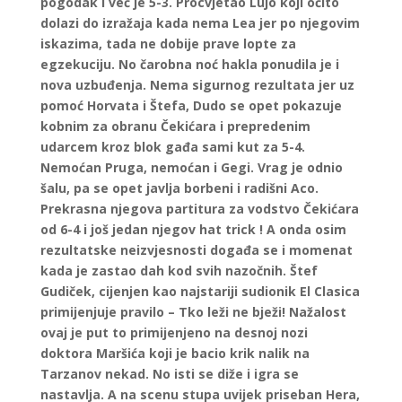
pogodak i već je 5-3. Procvjetao Lujo koji očito
dolazi do izražaja kada nema Lea jer po njegovim
iskazima, tada ne dobije prave lopte za
egzekuciju. No čarobna noć hakla ponudila je i
nova uzbuđenja. Nema sigurnog rezultata jer uz
pomoć Horvata i Štefa, Dudo se opet pokazuje
kobnim za obranu Čekićara i prepredenim
udarcem kroz blok gađa sami kut za 5-4.
Nemoćan Pruga, nemoćan i Gegi. Vrag je odnio
šalu, pa se opet javlja borbeni i radišni Aco.
Prekrasna njegova partitura za vodstvo Čekićara
od 6-4 i još jedan njegov hat trick ! A onda osim
rezultatske neizvjesnosti događa se i momenat
kada je zastao dah kod svih nazočnih. Štef
Gudiček, cijenjen kao najstariji sudionik El Clasica
primijenjuje pravilo – Tko leži ne bježi! Nažalost
ovaj je put to primijenjeno na desnoj nozi
doktora Maršića koji je bacio krik nalik na
Tarzanov nekad. No isti se diže i igra se
nastavlja. A na scenu stupa uvijek priseban Hera,