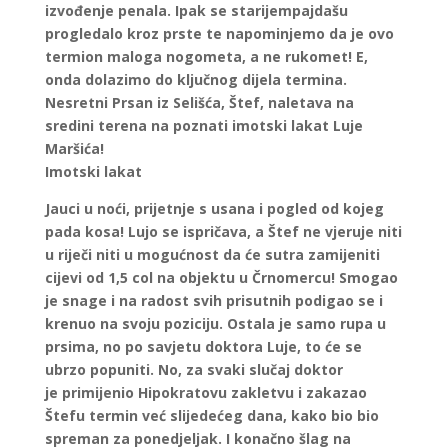
izvođenje penala. Ipak se starijempajdašu
progledalo kroz prste te napominjemo da je ovo
termion maloga nogometa, a ne rukomet! E,
onda dolazimo do ključnog dijela termina.
Nesretni Prsan iz Selišća, Štef, naletava na
sredini terena na poznati imotski lakat Luje
Maršića!
Imotski lakat
Jauci u noći, prijetnje s usana i pogled od kojeg
pada kosa! Lujo se ispričava, a Štef ne vjeruje niti
u riječi niti u mogućnost da će sutra zamijeniti
cijevi od 1,5 col na objektu u Črnomercu! Smogao
je snage i na radost svih prisutnih podigao se i
krenuo na svoju poziciju. Ostala je samo rupa u
prsima, no po savjetu doktora Luje, to će se
ubrzo popuniti. No, za svaki slučaj doktor
je primijenio Hipokratovu zakletvu i zakazao
Štefu termin već slijedećeg dana, kako bio bio
spreman za ponedjeljak. I konačno šlag na