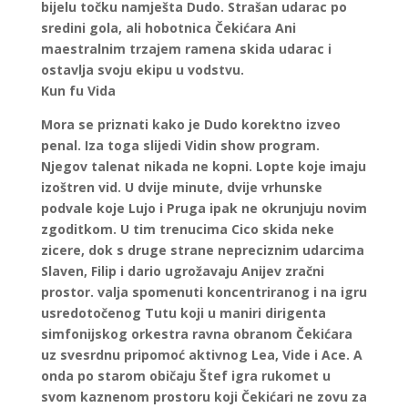
bijelu točku namješta Dudo. Strašan udarac po
sredini gola, ali hobotnica Čekićara Ani
maestralnim trzajem ramena skida udarac i
ostavlja svoju ekipu u vodstvu.
Kun fu Vida
Mora se priznati kako je Dudo korektno izveo
penal. Iza toga slijedi Vidin show program.
Njegov talenat nikada ne kopni. Lopte koje imaju
izoštren vid. U dvije minute, dvije vrhunske
podvale koje Lujo i Pruga ipak ne okrunjuju novim
zgoditkom. U tim trenucima Cico skida neke
zicere, dok s druge strane nepreciznim udarcima
Slaven, Filip i dario ugrožavaju Anijev zračni
prostor. valja spomenuti koncentriranog i na igru
usredotočenog Tutu koji u maniri dirigenta
simfonijskog orkestra ravna obranom Čekićara
uz svesrdnu pripomoć aktivnog Lea, Vide i Ace. A
onda po starom običaju Štef igra rukomet u
svom kaznenom prostoru koji Čekićari ne zovu za