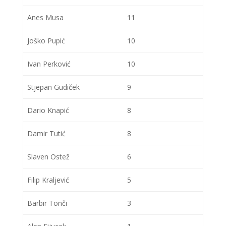
Anes Musa
11
Joško Pupić
10
Ivan Perković
10
Stjepan Gudiček
9
Dario Knapić
8
Damir Tutić
8
Slaven Ostež
6
Filip Kraljević
5
Barbir Tonči
3