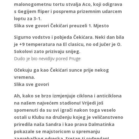
malonogometnu tortu stvalja Aco, koji odigrava
s Gegijem fliper i posprema prizemnim udarcem
loptu za 3-1.
Slika sve govori Čekičari preuzeli 1. Mjesto
Sigurno vodstvo i pobjeda Čekićara. Neki dan bila
je +9 temperatura na El clasicu, no od jučer je O.
Sokolovi zato prizivaju snijeg.
Dudo je bio nevidljiv pored Pruge
Očekuju ga kao Čekićari sunce prije nekog
vremena.
Slika sve govori
Ah, kako se brzo izmjenjuje ciklona i anticiklona
na našem najvećem stadionu! Vrijedi još
spomenuti da su svi igrači nakon toga veselo
ostali u Klubu na druženju kojeg je veličanstveno
priredila naša Sandra i kao prava Dalmatinka
pokazale se majstoricom u spremanju
zagrebačkog odreska. Sretan ti rođendan!