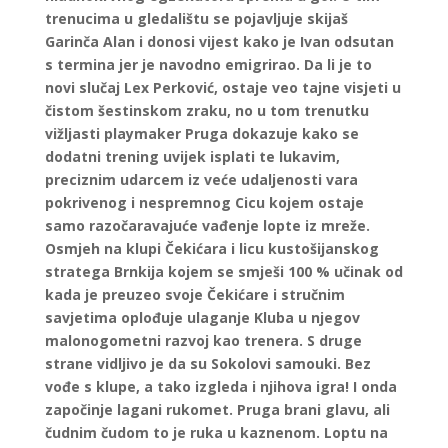
trenucima u gledalištu se pojavljuje skijaš
Garinča Alan i donosi vijest kako je Ivan odsutan
s termina jer je navodno emigrirao. Da li je to
novi slučaj Lex Perković, ostaje veo tajne visjeti u
čistom šestinskom zraku, no u tom trenutku
vižljasti playmaker Pruga dokazuje kako se
dodatni trening uvijek isplati te lukavim,
preciznim udarcem iz veće udaljenosti vara
pokrivenog i nespremnog Cicu kojem ostaje
samo razočaravajuće vađenje lopte iz mreže.
Osmjeh na klupi Čekićara i licu kustošijanskog
stratega Brnkija kojem se smješi 100 % učinak od
kada je preuzeo svoje Čekićare i stručnim
savjetima oplođuje ulaganje Kluba u njegov
malonogometni razvoj kao trenera. S druge
strane vidljivo je da su Sokolovi samouki. Bez
vođe s klupe, a tako izgleda i njihova igra! I onda
započinje lagani rukomet. Pruga brani glavu, ali
čudnim čudom to je ruka u kaznenom. Loptu na