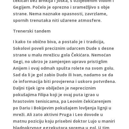
čekićari bez Brnkija i Joška, s ozlijeđenim Vidom i
Gegijem. Počelo je oprezno i sramežljivo s obje
strane. Nema naznake opasnosti, zavrzlame,
spornih trenutaka niti užarene atmosfere.
Trenerski tandem
I kako to obično biva, a postalo je i tradicija,
Sokolovi poveli preciznim udarcem Dude s desne
strane u malu mrežicu gola Čekićara. Nemoćan
Gegi, no ubrzo je zamjenjen upravo pristiglim
Anijem i ovaj odmah spušta rolete na svom golu.
Sad da li je gol zabio Dudo ili Ivan, nadamo se da
će informacija biti provjerena i uskoro potvrđena.
Daljni tijek igre obilježen je nepreciznim
pokušajima Filipa koji je ovaj puta igrao u
hrastovim tenisicama, pa Leovim čekićarenjem
po Dariu i Bokijevim pokušajem lovljenja lignji u
mreži. Ali zato aktivni Pruga i Leo dovode u
matnu poziciju koju prisebni doktor Lujo u maniri
hladnokrvnog egzekutora sprema u gol. U tim