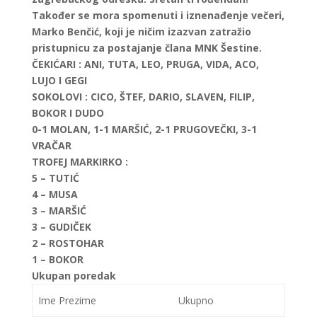
Također se mora spomenuti i iznenađenje večeri,
Marko Benčić, koji je ničim izazvan zatražio
pristupnicu za postajanje člana MNK Šestine.
ČEKIĆARI
: ANI, TUTA, LEO, PRUGA, VIDA, ACO,
LUJO I GEGI
SOKOLOVI
: CICO, ŠTEF, DARIO, SLAVEN, FILIP,
BOKOR I DUDO
0-1 MOLAN, 1-1 MARŠIĆ, 2-1 PRUGOVEČKI, 3-1
VRAČAR
TROFEJ MARKIRKO
:
5 – TUTIĆ
4 – MUSA
3 – MARŠIĆ
3 – GUDIČEK
2 – ROSTOHAR
1 – BOKOR
Ukupan poredak
Ime Prezime
Ukupno