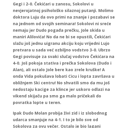
Gegi i 2-0. Čekićari u zanosu, Sokolovi u
nevjerojatnoj psihološko silaznoj putanji. Molimo
doktora Luju da ovo primi na znanje i pozabavi se
na jednom od svojih seminara! Sokolovi ni sreće
nemaju jer Dudo pogađa prečku, Jole skida u
maniri Alilovića! No da ne bi se opustili, Čekićari
slažu još jednu uigranu akciju koju vrijedni Lujo
pretvara u sada već ozbiljno vodstvo 3-0. Ubrzo
Gegi povisuje za svaki slučaj vodstvo Čekićara na
4-0. Još pokoja stativa i prečka Sokolova (Dudo i
Alan), ali ostalo Jole bere kao zrele kruške! A
onda Vida pokušava lobati Cicu i lopta završava u
obližnjem Ski centru! No shvatili smo da mu još
nedostaju kacige za klince jer uskoro odlazi na
vikend skijaču pa smo ga malo pričekali do
povratka lopte u teren.
Ipak Dudo Molan probija živi zid i iz slobodnog
udarca smanjuje na 4-1. I to je bilo sve od
Sokolova za ovu večer. Ostalo je bio lagani