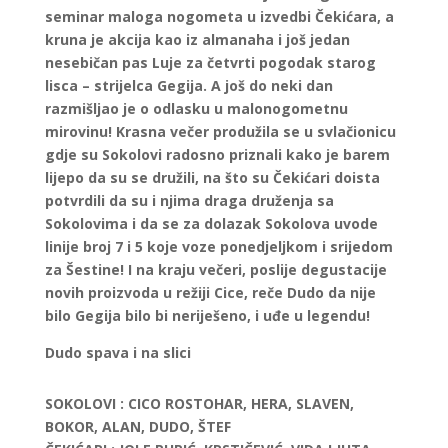
seminar maloga nogometa u izvedbi Čekićara, a
kruna je akcija kao iz almanaha i još jedan
nesebičan pas Luje za četvrti pogodak starog
lisca – strijelca Gegija. A još do neki dan
razmišljao je o odlasku u malonogometnu
mirovinu! Krasna večer produžila se u svlačionicu
gdje su Sokolovi radosno priznali kako je barem
lijepo da su se družili, na što su Čekićari doista
potvrdili da su i njima draga druženja sa
Sokolovima i da se za dolazak Sokolova uvode
linije broj 7 i 5 koje voze ponedjeljkom i srijedom
za Šestine! I na kraju večeri, poslije degustacije
novih proizvoda u režiji Cice, reče Dudo da nije
bilo Gegija bilo bi neriješeno, i uđe u legendu!
Dudo spava i na slici
SOKOLOVI
: CICO ROSTOHAR, HERA, SLAVEN,
BOKOR, ALAN, DUDO, ŠTEF