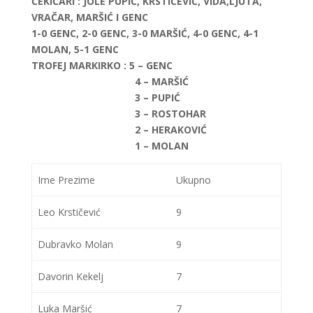
ČEKIĆARI
: JOLE PUPIĆ, KRSTIČEVIĆ, VIDA,LJUTA,
VRAČAR, MARŠIĆ I GENC
1-0 GENC, 2-0 GENC, 3-0 MARŠIĆ, 4-0 GENC, 4-1
MOLAN, 5-1 GENC
TROFEJ MARKIRKO
: 5 – GENC
4 – MARŠIĆ
3 – PUPIĆ
3 – ROSTOHAR
2 – HERAKOVIĆ
1 – MOLAN
Ime Prezime
Ukupno
Leo Krstičević
9
Dubravko Molan
9
Davorin Kekelj
7
Luka Maršić
7