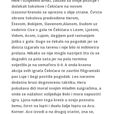
Hele i ozlijeđeni Brnki, zauzeli su svoje pozicije i
dočekali Sokolove i Čekićare na novom
izazovu! Krenulo se oprezno s obje strane. Čvrste
obrane Sokolova predvođene Herom,
Števom, Bokijem, Slavenom,Alanom, Dudom uz
vodstvo Cice s gola te Čekićara s Leom, Ljutom,
Vidom, Acom, Lujom, Gegijem pod ravnanjem
Joška s gola. Dugo se čekalo na pogodak jer se
doista izgaralo na terenu i nije bilo ni milimetra
prolaza. Nikako se nije moglo nazrijeti što će se
dogoditi za pola sata jer na pola termina
svijetlilo je na semaforu 0-0. A onda krasna
akcija svih igrača Čekićara te završni filigramski
pas Luje i Gegi postiže pogodak. Leo naravno
dodatno brusi dogovorenu taktiku, Hera
pokušava dići moral svojim mlađim suigračima, a
onda se nažalost ozlijeđuje Boki i mora napustiti
igru. Ljuta nakon toga kreće u svoju poznatu
šemu, čvrst na lopti i duelu šalje loptu za Acu.
Korner. Aco izvodi a na drugoj stativi, zna se,