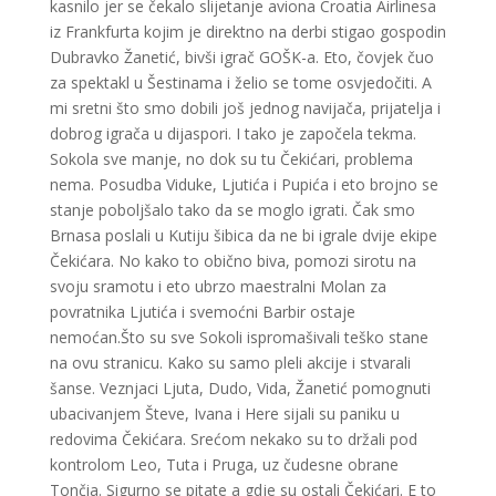
kasnilo jer se čekalo slijetanje aviona Croatia Airlinesa
iz Frankfurta kojim je direktno na derbi stigao gospodin
Dubravko Žanetić, bivši igrač GOŠK-a. Eto, čovjek čuo
za spektakl u Šestinama i želio se tome osvjedočiti. A
mi sretni što smo dobili još jednog navijača, prijatelja i
dobrog igrača u dijaspori. I tako je započela tekma.
Sokola sve manje, no dok su tu Čekićari, problema
nema. Posudba Viduke, Ljutića i Pupića i eto brojno se
stanje poboljšalo tako da se moglo igrati. Čak smo
Brnasa poslali u Kutiju šibica da ne bi igrale dvije ekipe
Čekićara. No kako to obično biva, pomozi sirotu na
svoju sramotu i eto ubrzo maestralni Molan za
povratnika Ljutića i svemoćni Barbir ostaje
nemoćan.Što su sve Sokoli ispromašivali teško stane
na ovu stranicu. Kako su samo pleli akcije i stvarali
šanse. Veznjaci Ljuta, Dudo, Vida, Žanetić pomognuti
ubacivanjem Števe, Ivana i Here sijali su paniku u
redovima Čekićara. Srećom nekako su to držali pod
kontrolom Leo, Tuta i Pruga, uz čudesne obrane
Tončia. Sigurno se pitate a gdje su ostali Čekićari. E to