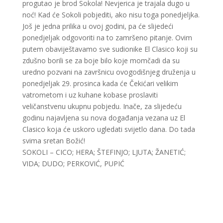
progutao je brod Sokola! Nevjerica je trajala dugo u
noć! Kad će Sokoli pobjediti, ako nisu toga ponedjeljka.
Još je jedna prilika u ovoj godini, pa će slijedeći
ponedjeljak odgovoriti na to zamršeno pitanje. Ovim
putem obaviještavamo sve sudionike El Clasico koji su
zdušno borili se za boje bilo koje momčadi da su
uredno pozvani na završnicu ovogodišnjeg druženja u
ponedjeljak 29. prosinca kada će Čekićari velikim
vatrometom i uz kuhane kobase proslaviti
veličanstvenu ukupnu pobjedu. Inače, za slijedeću
godinu najavljena su nova događanja vezana uz El
Clasico koja će uskoro ugledati svijetlo dana. Do tada
svima sretan Božić!
SOKOLI – CICO; HERA; ŠTEFINJO; LJUTA; ŽANETIĆ;
VIDA; DUDO; PERKOVIĆ, PUPIĆ