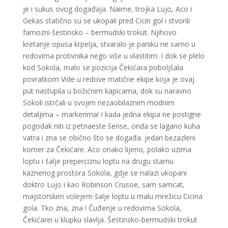
je i sukus ovog događaja. Naime, trojka Lujo, Aco i
Gekas statično su se ukopali pred Cicin gol i stvorili
famozni šestinsko – bermudski trokut. Njihovo
kretanje opusa krpelja, stvaralo je paniku ne samo u
redovima protivnika nego više u vlastitim. I dok se plelo
kod Sokola, malo se pozicija Čekićara poboljšala
povratkom Vide u redove matične ekipe koja je ovaj
put nastupila u božićnim kapicama, dok su naravno
Sokoli istrčali u svojim nezaobilaznim modnim
detaljima – markerima! I kada jedna ekipa ne postigne
pogodak niti iz petnaeste šense, onda se lagano kuha
vatra i zna se obično što se događa. jedan bezazleni
korner za Čekićare. Aco onako lijeno, polako uzima
loptu i šalje preperciznu loptu na drugu starnu
kaznenog prostora Sokola, gdje se nalazi ukopani
doktro Lujo i kao Robinson Crusoe, sam samcat,
majstorskim volejem šalje loptu u malu mrežicu Cicina
gola. Tko zna, zna ! Čuđenje u redovima Sokola,
Čekićarei u klupku slavlja. Šestinsko-bermudski trokut