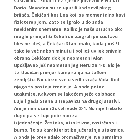
sastavima. Sokoli bez riječke poveznice Ivana i
Daria. Navodno su se uputili kod seviljskog
brijača. Čekićari bez Lea koji se momentalno bavi
fizioterapijom. Zato se igralo u do sada
neviđenim shemama. Koliko je naše stručno oko
moglo primijetiti Sokoli su zaigrali po sustavu
Ideš ne ideš, a Čekićari Stani malo, kuda juriš ! I
tako je već nakon minutu i pol još uvijek snivala
obrana Čekićara dok je neometani Alan
upošljavao još neometanijeg Heru za 1-0. Bio je
to klasičan primjer kampiranja na tuđem
zemljištu. No ubrzo sve u sedlo vraća Vida. Kod
njega to postaje tradicija. A onda potez
utakmice. Kakvom se lakoćom Ježo oslobađa
Luje i gađa Stena u trepavicu na drugoj stativi.
Ani je nemoćan i Sokoli vode 2-1. No nije trebalo
dugo pa se Lujo pobrinuo za
izjednačenje. Žestoko, atraktivno, rastrčano i
burno. To su karakteristike jučerašnje utakmice.
A onda je prevladalo promašivanje. Ne pamtimo