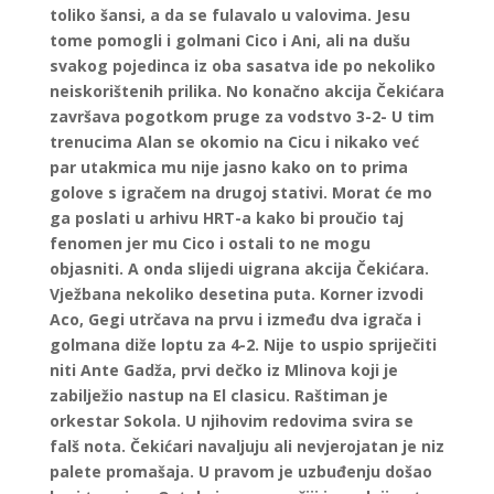
toliko šansi, a da se fulavalo u valovima. Jesu
tome pomogli i golmani Cico i Ani, ali na dušu
svakog pojedinca iz oba sasatva ide po nekoliko
neiskorištenih prilika. No konačno akcija Čekićara
završava pogotkom pruge za vodstvo 3-2- U tim
trenucima Alan se okomio na Cicu i nikako već
par utakmica mu nije jasno kako on to prima
golove s igračem na drugoj stativi. Morat će mo
ga poslati u arhivu HRT-a kako bi proučio taj
fenomen jer mu Cico i ostali to ne mogu
objasniti. A onda slijedi uigrana akcija Čekićara.
Vježbana nekoliko desetina puta. Korner izvodi
Aco, Gegi utrčava na prvu i između dva igrača i
golmana diže loptu za 4-2. Nije to uspio spriječiti
niti Ante Gadža, prvi dečko iz Mlinova koji je
zabilježio nastup na El clasicu. Raštiman je
orkestar Sokola. U njihovim redovima svira se
falš nota. Čekićari navaljuju ali nevjerojatan je niz
palete promašaja. U pravom je uzbuđenju došao