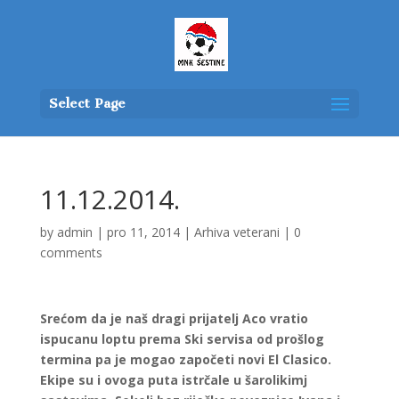
Select Page
11.12.2014.
by
admin
|
pro 11, 2014
|
Arhiva veterani
|
0
comments
Srećom da je naš dragi prijatelj Aco vratio
ispucanu loptu prema Ski servisa od prošlog
termina pa je mogao započeti novi El Clasico.
Ekipe su i ovoga puta istrčale u šarolikimj