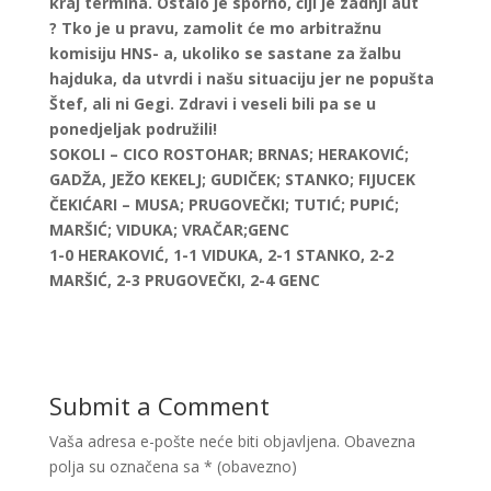
kraj termina. Ostalo je sporno, čiji je zadnji aut
? Tko je u pravu, zamolit će mo arbitražnu
komisiju HNS- a, ukoliko se sastane za žalbu
hajduka, da utvrdi i našu situaciju jer ne popušta
Štef, ali ni Gegi. Zdravi i veseli bili pa se u
ponedjeljak podružili!
SOKOLI – CICO ROSTOHAR; BRNAS; HERAKOVIĆ;
GADŽA, JEŽO KEKELJ; GUDIČEK; STANKO; FIJUCEK
ČEKIĆARI – MUSA; PRUGOVEČKI; TUTIĆ; PUPIĆ;
MARŠIĆ; VIDUKA; VRAČAR;GENC
1-0 HERAKOVIĆ, 1-1 VIDUKA, 2-1 STANKO, 2-2
MARŠIĆ, 2-3 PRUGOVEČKI, 2-4 GENC
Submit a Comment
Vaša adresa e-pošte neće biti objavljena.
Obavezna
polja su označena sa
* (obavezno)