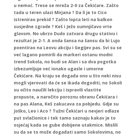
u nemoć. Trese se mreža 2-0 za Čekićare. Zašto
tada u teren ulazi Mirjana ? Da li je to Cico
istrenirao prekid ? Zašto lopta leti na balkon
susjedne zgrade ? Keš i Ježo sumnjičavo vrte
glavom. No ubrzo Dudo zatvara drugu stativu i
rezultat je 2-1. A onda šansa na šansu da bi Lujo
poentirao na Leovu akciju i Gegijev pas. Svi su se
već lagano pomirili da markeri ostanu modni
trend Sokola, no budi se Alan i sa dva pogotka
izbezumljuje već ionako ugasle i umorne
Čekićare. Na kraju se događa ono u što neki nisu
mogli vjerovati da će se ikada dogoditi, no Sokoli
su očito naučili lekciju i ispravili vlastite
propuste, a naročito poroznu obranu Čekićara i
na pas Alana, Keš zakucava za pobjedu. Gdje su
Joško, Leo i Aco ? Tužni Čekićari u nevjeri odlaze
put svlačionice i tek tamo saznaju kakav je to
osjećaj kada se gube dobijene utakmice. Mislili
su da se to može događati samo Sokolovima, no