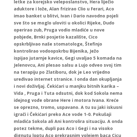
letke za korejsko veleposlanstvo, Hera liječio
aduktore i lože, Alan frizirao Clio u Ferari, Aco
imao banket u blitvi, Ivan i Dario navodno pojeli
sve što se moglo uloviti u okolici Rijeke, Dudo
operirao zub, Pruga vodio mladiće u nove
pobjede, Brnki posjetio kazalište, Cico
opskrbljivao naše stomatologe, Štefinjo
kontrolirao vodoopskrbu Bijenika, Ježo
ispijao jutarnje kavice, Gegi uvaljao 5 komada na
Jelenovcu, Ani plesao salsu a Lujo odveo svoj tim
na terapiju po Zlatiboru, dok je Leo vrijedno
uređivao internet stranice. I onda dan okupljanja
i novi doživljaj. Čekićari u manjku bitnih karika –
Vida , Pruga i Tuta odsutni, dok kod Sokola nema
idejnog vođe obrane Here i motora Ivana. Kreće
se oprezno, tromo, uspavano. A tu su jaki iskusni
igrači i Čekićari preko Ace vode 1-0. Pokušaji
mladića Sokola ali Ani kontrolira situaciju. A onda
potez tekme, dupli pas Aco i Gegi i na visoko
dignutu loptu Aco prekrasnim volejem baca Cicu