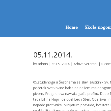
Home
Škola nogom
05.11.2014.
by
admin
|
stu 5, 2014
|
Arhiva veterani
|
0 co
05.studenoga u Šestinama se slavi zaštitinik Sv. 
početak svetkovine hakla na našem malonogometno
pivom, Pruga u dva navrata gađa prečku. Dudo Mola
tada bili na klupi. Ide duel Leo i Sten. Oba živa
napade protivnika. Minijature posvuda, kvaliteta
se diže živ, ali modrica će biti sutra. I onda rek