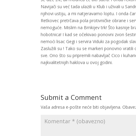
Navijači su već tada ulazili u Klub i uživali u Sand
njihovi ustiju, a mi natjeravamo loptu. I onda čar
Retkovec pretrčava pola protivničke obrane i servi
nemoguće. Mislim na Brnkijev trk! Što kasnije bra
hobotnica! I kad se očekivao ponovni zvon šesti
nemoći lisac Gegi i servira Viduki za pogodak slav
Zaslužili su ! Tako su se markeri ponovno vratili o
sve. Ono što su pripremili nabavljač Cico i kuhari
najkvalitetnijih haklova u ovoj godini.
Submit a Comment
Vaša adresa e-pošte neće biti objavljena.
Obavez