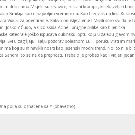
rinim delicijama. Visjele su krvavice, restani krumpir, kiselo zelje i bunc
olija Brnikija kao u najboljim vremenima. Kao brzi vlak na liniji Kustoš
ra Viduki za poentiranje. Kakvo odušljevljenje ! Mislili smo svi da je t
ni Joško ? Čudo, a Cico skida Acine i prugine prilike kao bijenička
nske katedrale Joško ispucava dubinsku loptu koju u zaleđu glavom h
lja. Svi u zagrljaju i šalju pozdrav bolesnom Luji i poruku vrati im mar
nima koji su ih naviklli nositi kao jesenski modni trend. No, to nije bil
ca Sandra, to se ne da prepričati. Trebalo je probati kao i vidjeti jeda
na polja su označena sa
* (obavezno)