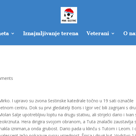
eta
Iznajmljivanje terena
Veterani
O n
mments
Mirko. I upravo su zvona šestinske katedrale točno u 19 sati označile
m centru. Dok su prvi gledatelji Boris i Igor već bili zagrijani s d
n šalje upotrebljivu loptu na drugu stativu, ali strijelci dario i Ivan 
 i neokrznuta. Hera dirigira svojom obranom, a Tuta znalački zaustavlja 
 hakla izniman,a onda grubost. Dario pada u klinču s Tutom i Leom. I 
onvalescent Ježo pokazuje svoju vrijednost. Špica i drugi kut. Vodstvo 1: