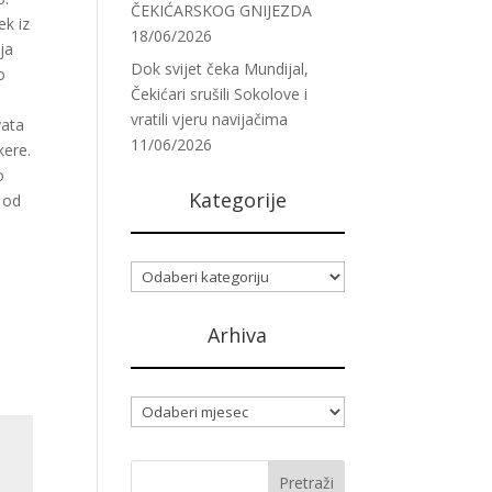
ČEKIĆARSKOG GNIJEZDA
ek iz
18/06/2026
ija
Dok svijet čeka Mundijal,
o
Čekićari srušili Sokolove i
vratili vjeru navijačima
vata
11/06/2026
kere.
o
Kategorije
n od
Kategorije
Arhiva
Arhiva