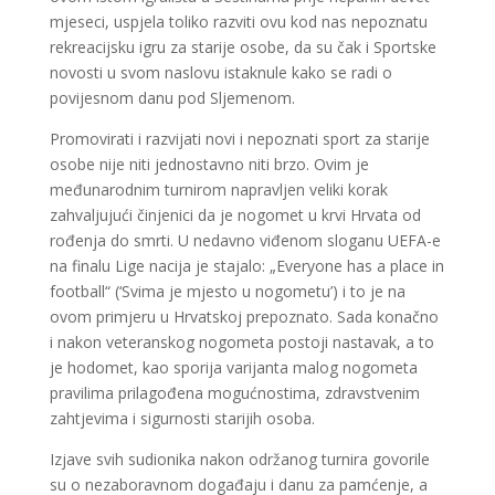
mjeseci, uspjela toliko razviti ovu kod nas nepoznatu
rekreacijsku igru za starije osobe, da su čak i Sportske
novosti u svom naslovu istaknule kako se radi o
povijesnom danu pod Sljemenom.
Promovirati i razvijati novi i nepoznati sport za starije
osobe nije niti jednostavno niti brzo. Ovim je
međunarodnim turnirom napravljen veliki korak
zahvaljujući činjenici da je nogomet u krvi Hrvata od
rođenja do smrti. U nedavno viđenom sloganu UEFA-e
na finalu Lige nacija je stajalo: „Everyone has a place in
football“ (‘Svima je mjesto u nogometu’) i to je na
ovom primjeru u Hrvatskoj prepoznato. Sada konačno
i nakon veteranskog nogometa postoji nastavak, a to
je hodomet, kao sporija varijanta malog nogometa
pravilima prilagođena mogućnostima, zdravstvenim
zahtjevima i sigurnosti starijih osoba.
Izjave svih sudionika nakon održanog turnira govorile
su o nezaboravnom događaju i danu za pamćenje, a