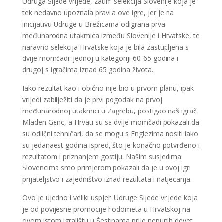
Udruga Sijede vrijede, zatim selekcija Slovenije koja je
tek nedavno upoznala pravila ove igre, jer je na
inicijativu Udruge u Brežicama odigrana prva
međunarodna utakmica između Slovenije i Hrvatske, te
naravno selekcija Hrvatske koja je bila zastupljena s
dvije momčadi: jednoj u kategoriji 60-65 godina i
drugoj s igračima iznad 65 godina života.
Iako rezultat kao i obično nije bio u prvom planu, ipak
vrijedi zabilježiti da je prvi pogodak na prvoj
međunarodnoj utakmici u Zagrebu, postigao naš igrač
Mladen Genc, a Hrvati su sa dvije momčadi pokazali da
su odlični tehničari, da se mogu s Englezima nositi iako
su jedanaest godina ispred, što je konačno potvrđeno i
rezultatom i priznanjem gostiju. Našim susjedima
Slovencima smo primjerom pokazali da je u ovoj igri
prijateljstvo i zajedništvo iznad rezultata i natjecanja.
Ovo je ujedno i veliki uspjeh Udruge Sijede vrijede koja
je od povijesne promocije hodometa u Hrvatskoj na
ovom istom igralištu u Šestinama prije nepunih devet