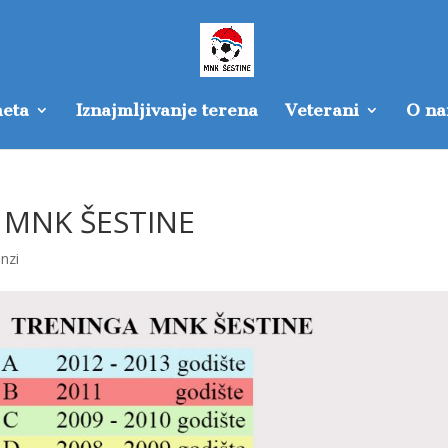
eta
Iznajmljivanje terena
Veterani
O n
 MNK ŠESTINE
inzi