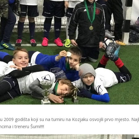
2009 godišta koji su na turniru na Kozjaku osvojili prvo mjesto. Najb
ncima i treneru Šumi!!!!