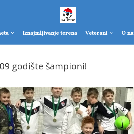
eta
Iznajmljivanje terena
Veterani
O n
009 godište šampioni!