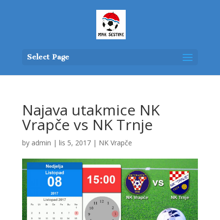
Select Page
Najava utakmice NK
Vrapče vs NK Trnje
by
admin
|
lis 5, 2017
|
NK Vrapče