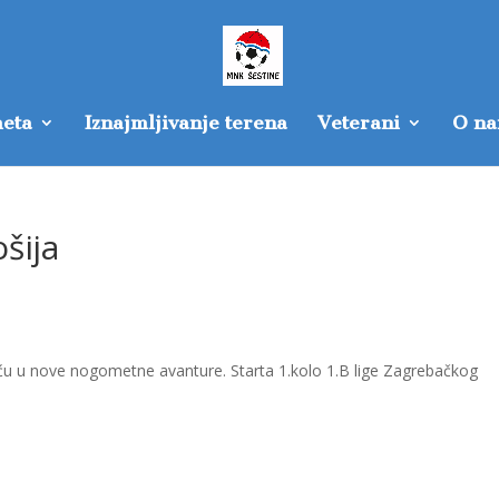
eta
Iznajmljivanje terena
Veterani
O n
šija
kreću u nove nogometne avanture. Starta 1.kolo 1.B lige Zagrebačkog