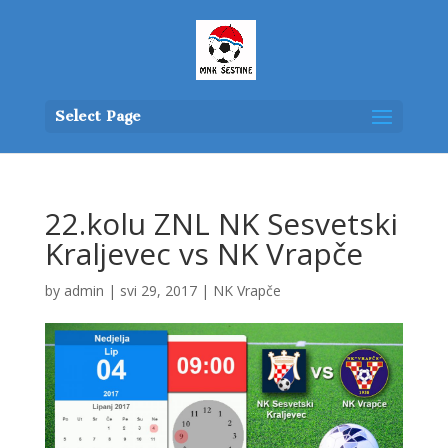
Select Page
22.kolu ZNL NK Sesvetski
Kraljevec vs NK Vrapče
by
admin
|
svi 29, 2017
|
NK Vrapče