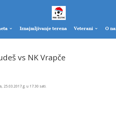
eta
Iznajmljivanje terena
Veterani
O n
udeš vs NK Vrapče
25.03.2017.g. u 17.30 sati.