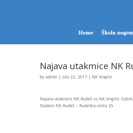
Home
Škola nogom
Najava utakmice NK R
by
admin
|
ožu 22, 2017
|
NK Vrapče
Najava utakmice NK Rudeš vs NK Vrapče. Subota, 
Stadion NK Rudeš – Rudeška cesta 25.