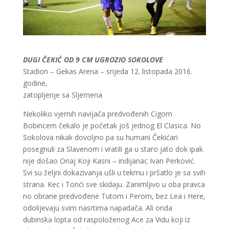
DUGI ČEKIĆ OD 9 CM UGROZIO SOKOLOVE
Stadion – Gekas Arena – srijeda 12. listopada 2016.
godine,
zatopljenje sa Sljemena
Nekoliko vjernih navijača predvođenih Cigom
Bobincem čekalo je početak još jednog El Clasica. No
Sokolova nikak dovoljno pa su humani Čekićari
posegnuli za Slavenom i vratili ga u staro jato dok ipak
nije došao Onaj Koji Kasni – indijanac Ivan Perković.
Svi su željni dokazivanja ušli u tekmu i pršatlo je sa svih
strana. Kec i Tonći sve skidaju. Zanimljivo u oba pravca
no obrane predvođene Tutom i Perom, bez Lea i Here,
odolijevaju svim nasrtima napadača. Ali onda
dubinska lopta od raspoloženog Ace za Vidu koji iz