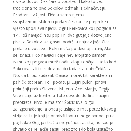
okreta dovodi Čekićare u vodstvo. I kako to već
tradicionalno biva Sokolovi odmah izjednačavaju.
Prodorni i vižljasti Fićo u samo njemu
svojstvenom slalomu prelazi čekićarske prepreke i
vješto upošljava riječku čigru Perkovića koji pogađa za
1-1. Još navijači nisu popili ni dva gutljaja dozvoljene
pive, a Sokolovi uz glasnu podršku najnavijača Cice
prelaze u vodstvo. Boki mješa po desnoj strani, Alan
se izvlači, Fićo navlači i daje nevjerojatno samom
Ivanu koji pogađa mrežu odlutalog Tončija. Ludilo kod
Sokolova, ali i u redovima do tada stabilnih Čekićara.
No, da bi bio sudionik Clasica moraš biti karakteran i
psihički stabilan. To i pokazuju Lujini puleni jer svi
pokušaji preko Slavena, Miljena, Ace. Marija, Gegija,
Vide i Luje uz kontrolu Tute dovode do finalizacije i
preokreta. Prvo je majstor Špičić uvalio gol
za izjednačenje, a onda je uslijedio mat potez lukavog
strijelca Luje koji je primivši loptu u noge bar pet puta
pogledao Gegija i tražio mogućnost asista, no kad je
shvatio da je lakše zabiti, precizno i do bola ubitačno