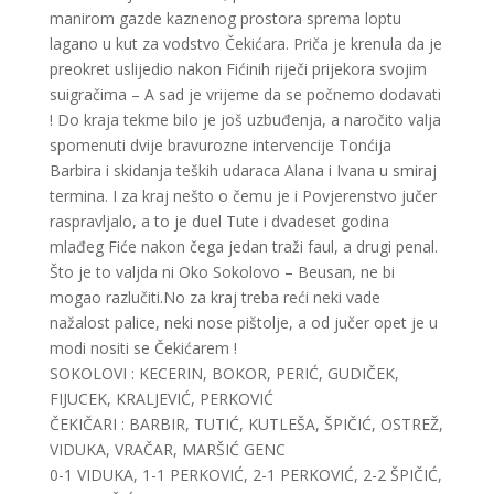
manirom gazde kaznenog prostora sprema loptu
lagano u kut za vodstvo Čekićara. Priča je krenula da je
preokret uslijedio nakon Fićinih riječi prijekora svojim
suigračima – A sad je vrijeme da se počnemo dodavati
! Do kraja tekme bilo je još uzbuđenja, a naročito valja
spomenuti dvije bravurozne intervencije Tonćija
Barbira i skidanja teških udaraca Alana i Ivana u smiraj
termina. I za kraj nešto o čemu je i Povjerenstvo jučer
raspravljalo, a to je duel Tute i dvadeset godina
mlađeg Fiće nakon čega jedan traži faul, a drugi penal.
Što je to valjda ni Oko Sokolovo – Beusan, ne bi
mogao razlučiti.No za kraj treba reći neki vade
nažalost palice, neki nose pištolje, a od jučer opet je u
modi nositi se Čekićarem !
SOKOLOVI : KECERIN, BOKOR, PERIĆ, GUDIČEK,
FIJUCEK, KRALJEVIĆ, PERKOVIĆ
ČEKIČARI : BARBIR, TUTIĆ, KUTLEŠA, ŠPIČIĆ, OSTREŽ,
VIDUKA, VRAČAR, MARŠIĆ GENC
0-1 VIDUKA, 1-1 PERKOVIĆ, 2-1 PERKOVIĆ, 2-2 ŠPIČIĆ,