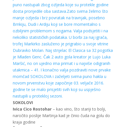
puno nastupali zbog ozljeda koje su protekle godine
dosta prorijedile oba sastava.Zato svima želimo što
manje ozljeda i brz povratak na travnjak, posebno
Brnkiju, Dudi i Ardiju koji se bore momentalno s
ozbiljnim problemom s nogama. Valja podsjetiti i na
nekoliko statističkih podataka. U borbi za naj
igrača,
trofej Markirko zasluženo je prigrabio u svoje vitrine
Dubravko Molan. Naj strijelac El Clasica sa 32 pogotka
je Mladen Genc. Čak 2 auto gola kreator je Lujo Luka
Maršić, no on ujedno ima primat i u najviše odigranih
utakmica – 41.
I konačno valja pozdraviti nove prvake
momčad SOKOLOVA i zaželjeti svima puno hakla u
novom prvenstvu koje započinje 03. veljače 2016.
godine te se malo prisjetiti svih koji su uspješno
nastupili u protekloj sezoni.
SOKOLOVI
Ivica Cico Rostohar
– kao vino, što stariji to bolji,
naročito poslije Martinja kad je činio čuda na golu do
kraja godine