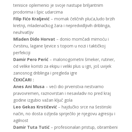
tenisice oplemenio je svoje nastupe briljantnim
prodorima i špic udarcima
Filip Fićo Kraljević
– momak čeličnih pluća,ludo brzih
kretnji, mladenačkog žara i nepredvidljivih driblinga,
neuhvatljiv
Mladen Dido Horvat
– donio momčadi mirnoću i
čvrstinu, lagane ljevice s topom u nozi i taktičkoj
perfekciji
Damir Pero Perić
– malonogometni šmeker, rutiner,
od velike koristi za ekipu i veliki plus u igri, još uvijek
zanosnog driblinga i pregleda igre
ČEKIĆARI :
Anes Ani Musa
– veći dio prvenstva nestvarno
pravovremen, raznovrstan i nesavladiv no pred kraj
godine izgubio važan ključ gola
Leo Gekas Krstičević
– hajdučko srce na šestinski
način, no dosta ozljeda spriječilo je njegovu agresiju i
agilnost
Damir Tuta Tutić
– profesionalan pristup, obrambeni