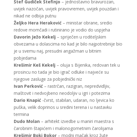
Štef Gudiček Štefinjo
– jednostavno bravurozan,
uvijek nazočan, uvijek pravovremen, uvijek pouzdan i
nikad ne odbija putnu
Željko Hera Heraković
– ministar obrane, sredio
redove momčadi i rutinirano je vodio do uspjeha
Davorin Ježo Kekelj
– spriječen u roditeljskim
obvezama u dolascima no kad je bilo najpotrebnije bio
je u svemu naj, presudni angažman u bitnim
pobjedama
Krešimir Keš Kekelj
– oluja s Bijenika, redovan tek u
prosincu no tada je bio igrač odluke i najveće su
njegove zasluge za pobjednički niz
Ivan Perković
– rastrčan, razigran, nepredvidljiv,
maštovit i nedvojbeno neodoljiv u igri i potezima
Dario Knapić
-čvrst, stabilan, udaran, no ljevica ko
puška, velik doprinos u sredini terena i u nastavku
termina
Dudo Molan
– arhitekt izvedbe u maniri maestra s
čarobnim štapićem i malonogometnim čarolijama
Krešimir Boki Bokor
– modni mačak kroz žute