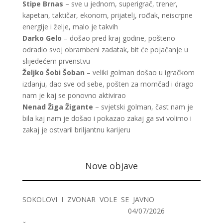
Stipe Brnas
– sve u jednom, superigrač, trener,
kapetan, taktičar, ekonom, prijatelj, rođak, neiscrpne
energije i želje, malo je takvih
Darko Gelo
– došao pred kraj godine, pošteno
odradio svoj obrambeni zadatak, bit će pojačanje u
slijedećem prvenstvu
Željko Šobi Šoban
– veliki golman došao u igračkom
izdanju, dao sve od sebe, pošten za momčad i drago
nam je kaj se ponovno aktivirao
Nenad Žiga Žigante
– svjetski golman, čast nam je
bila kaj nam je došao i pokazao zakaj ga svi volimo i
zakaj je ostvaril briljantnu karijeru
Nove objave
SOKOLOVI I ZVONAR VOLE SE JAVNO
04/07/2026