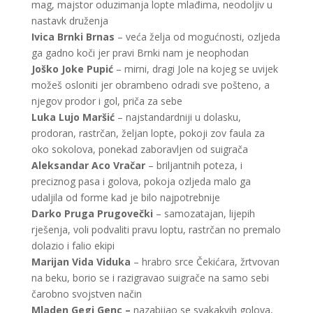
mag, majstor oduzimanja lopte mlađima, neodoljiv u
nastavk druženja
Ivica Brnki Brnas
– veća želja od mogućnosti, ozljeda
ga gadno koči jer pravi Brnki nam je neophodan
Joško Joke Pupić
– mirni, dragi Jole na kojeg se uvijek
možeš osloniti jer obrambeno odradi sve pošteno, a
njegov prodor i gol, priča za sebe
Luka Lujo Maršić
– najstandardniji u dolasku,
prodoran, rastrčan, željan lopte, pokoji zov faula za
oko sokolova, ponekad zaboravljen od suigrača
Aleksandar Aco Vračar
– briljantnih poteza, i
preciznog pasa i golova, pokoja ozljeda malo ga
udaljila od forme kad je bilo najpotrebnije
Darko Pruga Prugovečki
– samozatajan, lijepih
rješenja, voli podvaliti pravu loptu, rastrčan no premalo
dolazio i falio ekipi
Marijan Vida Viduka
– hrabro srce Čekićara, žrtvovan
na beku, borio se i razigravao suigrače na samo sebi
čarobno svojstven način
Mladen Gegi Genc –
nazabijao se svakakvih golova,