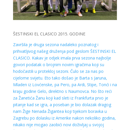
ŠESTINSKI EL CLASICO 2015. GODINE
Završila je druga sezona nadaleko poznatog i
prihvatljivog našeg druženja pod geslom ŠESTINSKI EL
CLASICO. Kakav je odjek imala prva sezona najbolje
govori podatak o brojnim novim igračima koji su
hodočastili u protekloj sezoni. Čulo se za nas po
cijelome svijetu. Eto tako došao je Barta s Jaruna,
Mladen iz Lovćenske, pa Pero, pa Ardi, Stipe, Tonći i na
kraju godine Gelo, direktno s Naumovca. No što reći
za Žanetića Žanu koji kad sleti iz Frankfurta prvo je
pitanje kad se igra, a poseban je bio dolazak dragog
nam Žige Nenada Žigantea koji tijekom boravka u
Zagrebu po dolasku iz Amerike nakon nekoliko godina,
nikako nije mogao zaobići novi doživljaj u svojoj