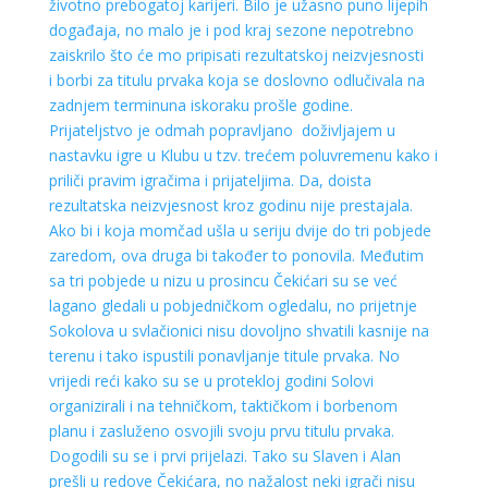
životno prebogatoj karijeri. Bilo je užasno puno lijepih
događaja, no malo je i pod kraj sezone nepotrebno
zaiskrilo što će mo pripisati rezultatskoj neizvjesnosti
i
borbi za titulu prvaka koja se doslovno odlučivala na
zadnjem terminuna iskoraku prošle godine.
Prijateljstvo je odmah popravljano doživljajem u
nastavku igre u Klubu u tzv. trećem poluvremenu kako i
priliči pravim igračima i prijateljima.
Da, doista
rezultatska neizvjesnost kroz godinu nije prestajala.
Ako bi i koja momčad ušla u seriju dvije do tri pobjede
zaredom, ova druga bi također to ponovila. Međutim
sa tri pobjede u nizu u prosincu Čekićari su se već
lagano gledali u pobjedničkom ogledalu, no prijetnje
Sokolova u svlačionici nisu dovoljno shvatili kasnije na
terenu i tako ispustili ponavljanje titule prvaka. No
vrijedi reći kako su se u protekloj godini Solovi
organizirali i na tehničkom, taktičkom i borbenom
planu i zasluženo osvojili svoju prvu titulu prvaka.
Dogodili su se i prvi prijelazi. Tako su Slaven i Alan
prešli u redove Čekićara, no nažalost neki igrači nisu