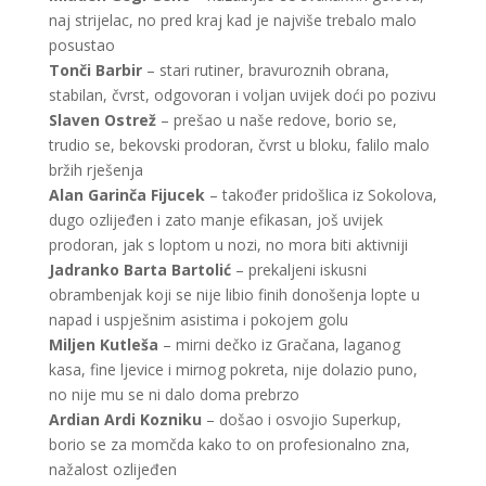
naj strijelac, no pred kraj kad je najviše trebalo malo
posustao
Tonči Barbir
– stari rutiner, bravuroznih obrana,
stabilan, čvrst, odgovoran i voljan uvijek doći po pozivu
Slaven Ostrež
– prešao u naše redove, borio se,
trudio se, bekovski prodoran, čvrst u bloku, falilo malo
bržih rješenja
Alan Garinča Fijucek
– također pridošlica iz Sokolova,
dugo ozlijeđen i zato manje efikasan, još uvijek
prodoran, jak s loptom u nozi, no mora biti aktivniji
Jadranko Barta Bartolić
– prekaljeni iskusni
obrambenjak koji se nije libio finih donošenja lopte u
napad i uspješnim asistima i pokojem golu
Miljen Kutleša
– mirni dečko iz Gračana, laganog
kasa, fine ljevice i mirnog pokreta, nije dolazio puno,
no nije mu se ni dalo doma prebrzo
Ardian Ardi Kozniku
– došao i osvojio Superkup,
borio se za momčda kako to on profesionalno zna,
nažalost ozlijeđen