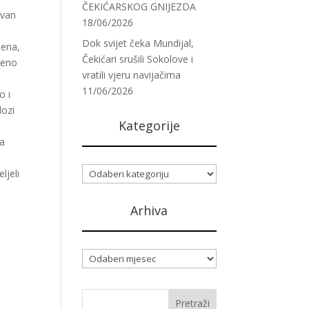
ČEKIĆARSKOG GNIJEZDA
 van
18/06/2026
Dok svijet čeka Mundijal,
jena,
Čekićari srušili Sokolove i
ženo
vratili vjeru navijačima
11/06/2026
o i
lozi
Kategorije
na
Kategorije
ljeli
Arhiva
Arhiva