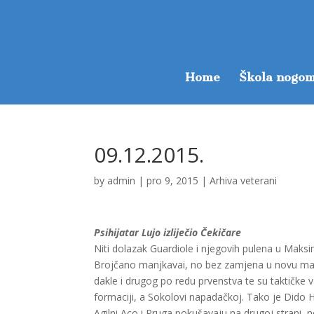
Home
Škola nogom
09.12.2015.
by
admin
|
pro 9, 2015
|
Arhiva veterani
Psihijatar Lujo izliječio Čekičare
Niti dolazak Guardiole i njegovih pulena u Maksim
Brojčano manjkavai, no bez zamjena u novu malon
dakle i drugog po redu prvenstva te su taktičke v
formaciji, a Sokolovi napadačkoj. Tako je Dido H
Agilni Aco i Pruga pokušavaju na drugoj strani, n