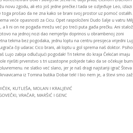
žu novu zgodu, ali eto još jedne prečke.I tada se ozljeđuje Leo, izlazi
 je toga prošao da ne zna kako se brani svoj prostor uz pomoć ostalih.
 nema veće opasnosti za Cicu. Opet raspoloženi Dudo šalje u vatru Mil
 a li ni on ne pogađa mrežu već po treći puta gađa prečku. Ani stalo
 i gotovo na jednoj nozi dao nemjerljiv doprinos u obrambenoj zoni
itetna tekma bez pogodaka, jednu loptu na centru presijeca vrijedni Luj
grača čiji udarac Cico brani, ali loptu u gol sprema naš doktor. Psiho
naš Lujo zabija odlučujući pogodak! Tri tekme do kraja Čekićari imaju
vole riješiti prvenstvo s tri uzastopne pobjede tako da se očekuje bur
luvremenu. ne slatko već slano, jer je naš dragi najstariji igrač Števa
vavicama iz Tomina butika Dobar tek! I bio nem je, a števi smo zaže
IČEK, KUTLEŠA, MOLAN I KRALJEVIĆ
UGOVEČKI, VRAČAR, MARŠIĆ I GENC