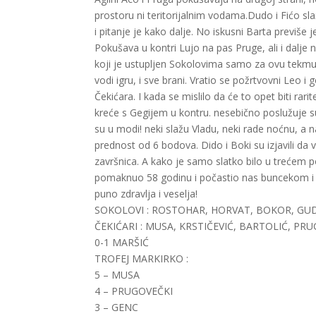
prostoru ni teritorijalnim vodama.Dudo i Fićo sla
i pitanje je kako dalje. No iskusni Barta previše
Pokušava u kontri Lujo na pas Pruge, ali i dalje
koji je ustupljen Sokolovima samo za ovu tekmu,
vodi igru, i sve brani. Vratio se požrtvovni Leo
Čekićara. I kada se mislilo da će to opet biti rar
kreće s Gegijem u kontru. nesebično poslužuje sui
su u modi! neki slažu Vladu, neki rade noćnu, a 
prednost od 6 bodova. Dido i Boki su izjavili da 
završnica. A kako je samo slatko bilo u trećem po
pomaknuo 58 godinu i počastio nas buncekom i kr
puno zdravlja i veselja!
SOKOLOVI : ROSTOHAR, HORVAT, BOKOR, GUD
ČEKIĆARI : MUSA, KRSTIČEVIĆ, BARTOLIĆ, PR
0-1 MARŠIĆ
TROFEJ MARKIRKO :
5 – MUSA
4 – PRUGOVEČKI
3 – GENC