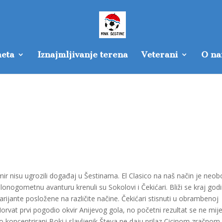
eta
Iznajmljivanje terena
Veterani
O n
ir nisu ugrozili događaj u Šestinama. El Clasico na naš način je neobo
ogometnu avanturu krenuli su Sokolovi i Čekićari. Bliži se kraj godi
arijante posložene na različite načine. Čekićari stisnuti u obrambenoj
orvat prvi pogodio okvir Anijevog gola, no početni rezultat se ne mije
o koncentrirani Boki i slavljenik Števa ne daju prilaz Cicinom zračnom