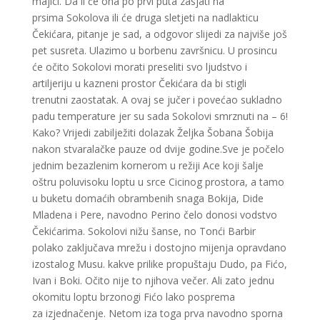
majici. Da li će ona po prvi puta zasjati na
prsima Sokolova ili će druga sletjeti na nadlakticu
Čekićara, pitanje je sad, a odgovor slijedi za najviše još
pet susreta. Ulazimo u borbenu završnicu. U prosincu
će očito Sokolovi morati preseliti svo ljudstvo i
artiljeriju u kazneni prostor Čekićara da bi stigli
trenutni zaostatak. A ovaj se jučer i povećao sukladno
padu temperature jer su sada Sokolovi smrznuti na – 6!
Kako? Vrijedi zabilježiti dolazak Željka Šobana Šobija
nakon stvaralačke pauze od dvije godine.Sve je počelo
jednim bezazlenim kornerom u režiji Ace koji šalje
oštru poluvisoku loptu u srce Cicinog prostora, a tamo
u buketu domaćih obrambenih snaga Bokija, Dide
Mladena i Pere, navodno Perino čelo donosi vodstvo
Čekićarima. Sokolovi nižu šanse, no Tonći Barbir
polako zaključava mrežu i dostojno mijenja opravdano
izostalog Musu. kakve prilike propuštaju Dudo, pa Fićo,
Ivan i Boki. Očito nije to njihova večer. Ali zato jednu
okomitu loptu brzonogi Fićo lako posprema
za izjednačenje. Netom iza toga prva navodno sporna