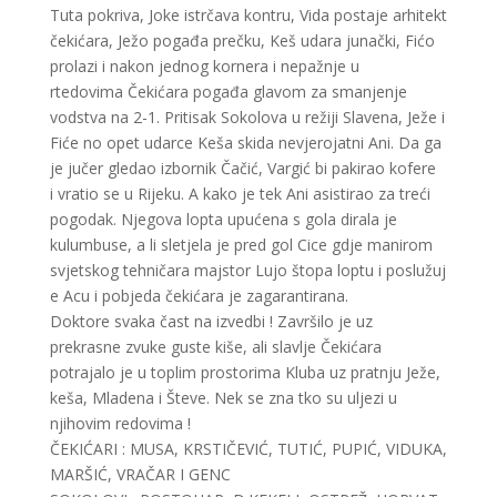
Tuta pokriva, Joke istrčava kontru, Vida postaje arhitekt
čekićara, Ježo pogađa prečku, Keš udara junački, Fićo
prolazi i nakon jednog kornera i nepažnje u
rtedovima Čekićara pogađa glavom za smanjenje
vodstva na 2-1. Pritisak Sokolova u režiji Slavena, Ježe i
Fiće no opet udarce Keša skida nevjerojatni Ani. Da ga
je jučer gledao izbornik Čačić, Vargić bi pakirao kofere
i vratio se u Rijeku. A kako je tek Ani asistirao za treći
pogodak. Njegova lopta upućena s gola dirala je
kulumbuse, a li sletjela je pred gol Cice gdje manirom
svjetskog tehničara majstor Lujo štopa loptu i poslužuj
e Acu i pobjeda čekićara je zagarantirana.
Doktore svaka čast na izvedbi ! Završilo je uz
prekrasne zvuke guste kiše, ali slavlje Čekićara
potrajalo je u toplim prostorima Kluba uz pratnju Ježe,
keša, Mladena i Števe. Nek se zna tko su uljezi u
njihovim redovima !
ČEKIĆARI : MUSA, KRSTIČEVIĆ, TUTIĆ, PUPIĆ, VIDUKA,
MARŠIĆ, VRAČAR I GENC