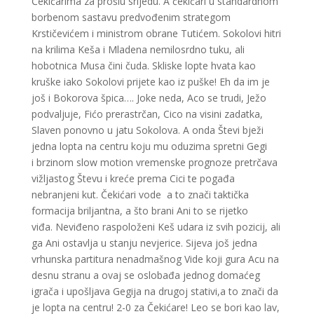
Čekićarima za prošlu srijedu. A čekićari u standardnom
borbenom sastavu predvođenim strategom
Krstičevićem i ministrom obrane Tutićem. Sokolovi hitri
na krilima Keša i Mladena nemilosrdno tuku, ali
hobotnica Musa čini čuda. Skliske lopte hvata kao
kruške iako Sokolovi prijete kao iz puške! Eh da im je
još i Bokorova špica…. Joke neda, Aco se trudi, Ježo
podvaljuje, Fićo prerastrčan, Cico na visini zadatka,
Slaven ponovno u jatu Sokolova. A onda Števi bježi
jedna lopta na centru koju mu oduzima spretni Gegi
i brzinom slow motion vremenske prognoze pretrčava
vižljastog Števu i kreće prema Cici te pogađa
nebranjeni kut. Čekićari vode a to znači taktička
formacija briljantna, a što brani Ani to se rijetko
viđa. Neviđeno raspoloženi Keš udara iz svih pozicij, ali
ga Ani ostavlja u stanju nevjerice. Sijeva još jedna
vrhunska partitura nenadmašnog Vide koji gura Acu na
desnu stranu a ovaj se oslobađa jednog domaćeg
igrača i upošljava Gegija na drugoj stativi,a to znači da
je lopta na centru! 2-0 za Čekićare! Leo se bori kao lav,