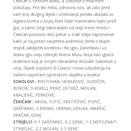
Čekićari u čvrstom bloku, a Sokolovi u mlačnom
pokušaju. Prvi dio ništa, odnosno isto, ali zato pred
sam kraj drugog dijela i očekivanja penala ukazala se
lagana kontra u kojoj Đani šalje maestralnu loptu pred
gol, a tamo Gegi zaboravljen od sviju trese mrežu i
Čekićari ponosno dižu pehar u zrak! Valja napomenuti
kako je taj potez savjetima pokrenuo Brnki s klupe!
Vrijedi zabilježiti korektnu i fer igru. Zanimljivu i uz
dobru igru sviju izdvojiti Anesa Musu Anija kao igrača
utakmice koji je svojim obranama dovodio Sokolove u
očaj. Slijedi srijedom El Clasico i nova uzbuđenja na
našem najvećem sportskom objektu u kvartu!
SOKOLOVI :
ROSTOHAR, HERAKOVIĆ, GUDIČEK,
BOKOR, D.KEKELJ, PERIĆ,OSTREŽ, MOLAN,
KRALJEVIĆ, PERKOVIĆ
ČEKIĆARI :
MUSA, TUTIĆ, KRSTIČEVIĆ, PUPIĆ,
GAŠPARAC, S.BRNAS, I.BRNAS,VIDUKA, MARŠIĆ,
VRAČAR, GENC
STRIJELCI
: 0-1 GAŠPARAC, 0-2 GENC, 1-2 NEPOZNATI
STRIJELAC, 2-2 MOLAN, 2-3 GENC