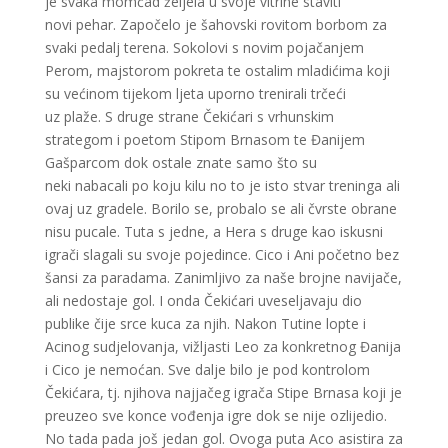
je svaka momčad željela u svoje vitrine staviti
novi pehar. Započelo je šahovski rovitom borbom za
svaki pedalj terena. Sokolovi s novim pojačanjem
Perom, majstorom pokreta te ostalim mladićima koji
su većinom tijekom ljeta uporno trenirali trčeći
uz plaže. S druge strane Čekićari s vrhunskim
strategom i poetom Stipom Brnasom te Đanijem
Gašparcom dok ostale znate samo što su
neki nabacali po koju kilu no to je isto stvar treninga ali
ovaj uz gradele. Borilo se, probalo se ali čvrste obrane
nisu pucale. Tuta s jedne, a Hera s druge kao iskusni
igrači slagali su svoje pojedince. Cico i Ani početno bez
šansi za paradama. Zanimljivo za naše brojne navijače,
ali nedostaje gol. I onda Čekićari uveseljavaju dio
publike čije srce kuca za njih. Nakon Tutine lopte i
Acinog sudjelovanja, vižljasti Leo za konkretnog Đanija
i Cico je nemoćan. Sve dalje bilo je pod kontrolom
Čekićara, tj. njihova najjačeg igrača Stipe Brnasa koji je
preuzeo sve konce vođenja igre dok se nije ozlijedio.
No tada pada još jedan gol. Ovoga puta Aco asistira za