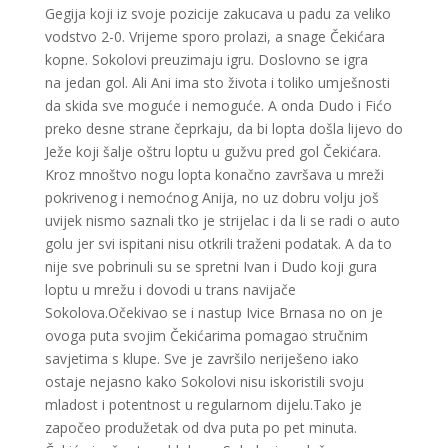
Gegija koji iz svoje pozicije zakucava u padu za veliko
vodstvo 2-0. Vrijeme sporo prolazi, a snage Čekićara
kopne. Sokolovi preuzimaju igru. Doslovno se igra
na jedan gol. Ali Ani ima sto života i toliko umješnosti
da skida sve moguće i nemoguće. A onda Dudo i Fićo
preko desne strane čeprkaju, da bi lopta došla lijevo do
Ježe koji šalje oštru loptu u gužvu pred gol Čekićara.
Kroz mnoštvo nogu lopta konačno završava u mreži
pokrivenog i nemoćnog Anija, no uz dobru volju još
uvijek nismo saznali tko je strijelac i da li se radi o auto
golu jer svi ispitani nisu otkrili traženi podatak. A da to
nije sve pobrinuli su se spretni Ivan i Dudo koji gura
loptu u mrežu i dovodi u trans navijače
Sokolova.Očekivao se i nastup Ivice Brnasa no on je
ovoga puta svojim Čekićarima pomagao stručnim
savjetima s klupe. Sve je završilo neriješeno iako
ostaje nejasno kako Sokolovi nisu iskoristili svoju
mladost i potentnost u regularnom dijelu.Tako je
započeo produžetak od dva puta po pet minuta.