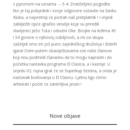
s pjesmom na usnama – 5-4. Znatiželjnici pogodite
tko je taj pobjednik i svoje odgovore ostavite na šanku
Kluba, a najsretniji će postati naš pretplatnik ! I vrijedi
zabilježiti opće igračko veselje koje su priredili
slavljenici Ježo Tuta i odsutni Oke. Brojke na leđima 45
i 54 govore o njihovoj ozbiljnosti, a mi svi skupa
zaželjeli smo im još puno zajedničkog druženja i dobrih
igara! Ovim putem obaviještavama sve naše članove
koji nisu podmirili članarinu da to mogu napraviti i do
početka nastavka programa El Clasica, a i kasnije. U
srijedu 02. rujna igrat će se Superkup šestina, a onda je
nastavak bodovanja u El Clasicu. Ljetnu ligu ćemo
arhivirati i počet će zanimljiva jesen !
Nove objave