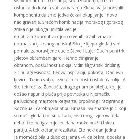
visokom ritmu što trčanja, što uzbuđenja, a i što
ostanka do kasnih sati zatvaranja Kluba. Valja pohvaliti
komponentu da smo jedva čekali okupljanje i novo
nadigravanje. Srećom kombinacija morskog i gorskog
zraka nije nikoga uništila već je
eruptirala koncentracojom crvenih krvnih zrnaca i
normalizaciji krvnog pritiska! Bilo je lijepo gledati već
pomalo zaboravljene duele Števe i Luje, Dudin puni trk,
Joletov obrambeni gard, Herino dirigiranje
obranom, poslušnost Bokija, Vidin filigranski dribling,
Fićinu agresivnost, Leovu inspiraciju pokreta, Darijevu
ljevicu, Tutinu volju, Ježinu smirenost i ostale čarolije. A
što tek reći za Žanetića, dragog nam prijatelja, koji je
došao napuniti pluća prije povratka u Njemačku,
pa lucidnog majstora Regvarta, prpošnog i razigranog
Koznikua i čarobnjaka Stipu Brnasa. Svi znatiželjnici koji
su došli gledati bili su u čudu, nisu mogli vjerovati da
netko tko ne igra mjesec dana može pružiti takvu
partiju. A tek kretanja rezultata. Eto neki dan jedna
je momčad bila u dubokoj jami 0-4, da bi kraj dočekala