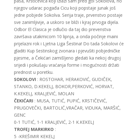
pasa, Krstičevića koji izlazi sam pred gol Sokolova, no
njegov udarac pogađa Cicu koji popstaje junak još
jedne pobjede Sokolva. Serija traje, prvenstvo postaje
sve zanimljivije, a uskoro se bliži i kjraj prvoga dijela.
Odbor El Clasica je odlučio da taj dio prevenstva
završava utakmicom 10 lipnja, a onda počinje maini
prijelazni rok i Ljetna Liga Šestina! Do tada Sokolovi će
gladiti Kup šestinskog zvonara i pjevušiti pobjedničke
pjesme, a Čekićari zamišljeno gledati ka nekoj drugoj
srijedi i pokušaju vraćanja forme i mogućnosti držati
prednost u poretku.
SOKOLOVI
: ROSTOHAR, HERAKOVIĆ, GUDIČEK,
STANKO, D.KEKELJ, BOKOR,PERKOVIĆ, HORVAT,
K.KEKELJ, KRALJEVIĆ, MOLAN
ČEKIĆARI
: MUSA, TUTIĆ, PUPIĆ, KRSTIČEVIĆ,
PRUGOVEČKI, BARTOLIĆ,VRAČAR, VIDUKA, MARŠIĆ,
GENC
0-1 TUTIĆ, 1-1 KRALJEVIĆ, 2-1 K.KEKELJ
TROFEJ MARKIRKO
:
5 -KREŠIMIR KEKELJ