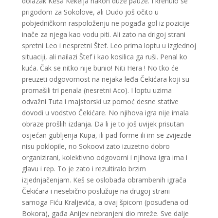
dolazak Keša Kekelja nakon duže pauze. I krenulo se
prigodom za Sokolove, ali Dudo još očito u
pobjedničkom raspoloženju ne pogađa gol iz pozicije
inače za njega kao vodu piti. Ali zato na drigoj strani
spretni Leo i nespretni Štef. Leo prima loptu u izglednoj
situaciji, ali nailazi Štef i kao kosilica ga ruši. Penal ko
kuća. Čak se nitko nije bunio! Niti Hera ! No tko će
preuzeti odgovornost na nejaka leđa Čekićara koji su
promašili tri penala (nesretni Aco). I loptu uzima
odvažni Tuta i majstorski uz pomoć desne stative
dovodi u vodstvo Čekićare. No njihova igra nije imala
obraze prošlih izdanja. Da li je to još uvijek prisutan
osjećan gubljenja Kupa, ili pad forme ili im se zvijezde
nisu poklopile, no Sokoovi zato izuzetno dobro
organizirani, kolektivno odgovorni i njihova igra ima i
glavu i rep. To je zato i rezultiralo brzim
izjednjačenjam. Keš se oslobađa obrambenih igrača
Čekićara i nesebično poslužuje na drugoj strani
samoga Fiću Kraljevića, a ovaj špicom (posuđena od
Bokora), gađa Anijev nebranjeni dio mreže. Sve dalje