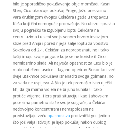
bilo je sporadično pokušavanje obje momčadi. Kasni
Sten, Cico ukroćuje pokušaj Pruge, Ježo prekrasno
vara drublingom dvojicu Čekićara i gađa u trepavicu
Keša koji čini nemoguće-promašuje. No ubrzo ispravlja
svoju pogrešku te izgubljenu loptu Čekićara na
centru uzima i u sebi svojstvenom brzom invazijom
stiže pred Anija i pored njega šalje loptu za vodstvo
Sokolova od 2-1. Čekićari za neprepoznati, no i tako
lošiji imaju svoje prigode koje se ne koriste ili Cico
nemilosrdno skida. Ali najveća opasnost za Cicu bio je
malo natečene usnice – lagano operiran Bokor koji već
dvije utakmice pokušava iznenaditi svoga golmana, no
za sada ne uspijeva. A što je tek promašio Ivan riječki!
Eh, da ga mama vidjela ne bi juhu kuhala ! I tako
protiče vrijeme, Hera prati situaciju i kao šahovskim
potezima pametno slaže svoje suigrače, a Čekićari
nedovoljno koncentrirani i neraspoloženi ne
predstavljaju veću
opasnost.za
protivnički gol. Jedino
što još valja izdvojiti je lijep pokušaj nakon duplog