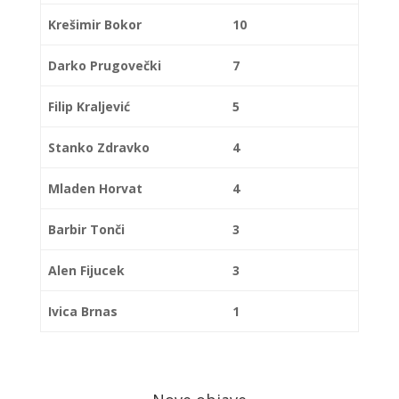
Krešimir Bokor
10
Darko Prugovečki
7
Filip Kraljević
5
Stanko Zdravko
4
Mladen Horvat
4
Barbir Tonči
3
Alen Fijucek
3
Ivica Brnas
1