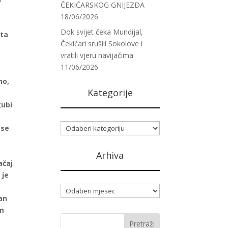
ČEKIĆARSKOG GNIJEZDA
18/06/2026
Dok svijet čeka Mundijal,
rta
Čekićari srušili Sokolove i
vratili vjeru navijačima
11/06/2026
no,
Kategorije
t
gubi
Kategorije
 se
Arhiva
ačaj
 je
Arhiva
tan
im