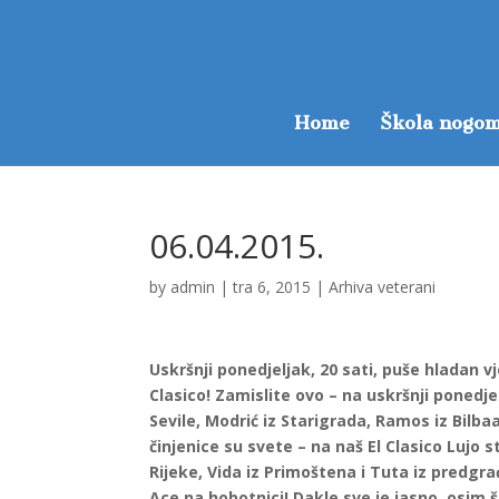
Home
Škola nogom
06.04.2015.
by
admin
|
tra 6, 2015
|
Arhiva veterani
Uskršnji ponedjeljak, 20 sati, puše hladan v
Clasico! Zamislite ovo – na uskršnji ponedje
Sevile, Modrić iz Starigrada, Ramos iz Bilb
činjenice su svete – na naš El Clasico Lujo s
Rijeke, Vida iz Primoštena i Tuta iz predgrađ
Ace na hobotnici! Dakle sve je jasno, osim št