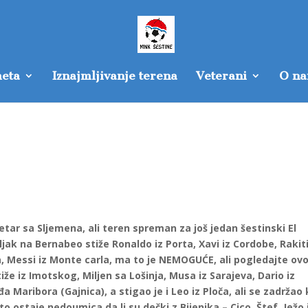
eta
Iznajmljivanje terena
Veterani
O n
jetar sa Sljemena, ali teren spreman za još jedan šestinski El
ljak na Bernabeo stiže Ronaldo iz Porta, Xavi iz Cordobe, Rakiti
aa, Messi iz Monte carla, ma to je NEMOGUĆE, ali pogledajte ovo
tiže iz Imotskog, Miljen sa Lošinja, Musa iz Sarajeva, Dario iz
a Maribora (Gajnica), a stigao je i Leo iz Ploča, ali se zadržao
o ostaje nedoumica da li su dečki z Bijenika – Cico, Štef, Ježo 