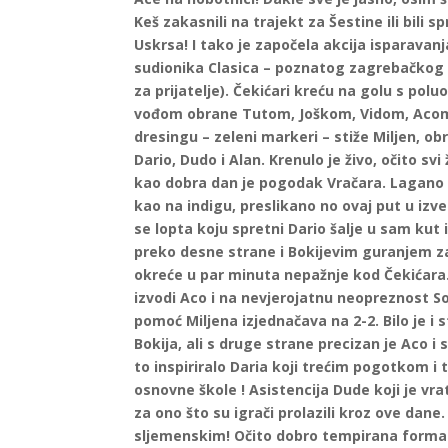
Keš zakasnili na trajekt za Šestine ili bili 
Uskrsa! I tako je započela akcija isparavanja
sudionika Clasica – poznatog zagrebačkog n
za prijatelje). Čekićari kreću na golu s p
vođom obrane Tutom, Joškom, Vidom, Acom 
dresingu – zeleni markeri – stiže Miljen, 
Dario, Dudo i Alan. Krenulo je živo, očito sv
kao dobra dan je pogodak Vračara. Lagano uz
kao na indigu, preslikano no ovaj put u izv
se lopta koju spretni Dario šalje u sam kut 
preko desne strane i Bokijevim guranjem za
okreće u par minuta nepažnje kod Čekićara. 
izvodi Aco i na nevjerojatnu neopreznost S
pomoć Miljena izjednačava na 2-2. Bilo je i 
Bokija, ali s druge strane precizan je Aco 
to inspiriralo Daria koji trećim pogotkom i 
osnovne škole ! Asistencija Dude koji je vra
za ono što su igrači prolazili kroz ove da
sljemenskim! Očito dobro tempirana forma k