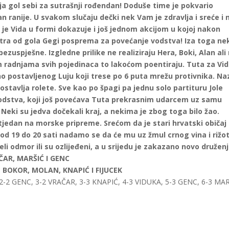
ja gol sebi za sutrašnji rođendan! Doduše time je pokvario
an ranije. U svakom slučaju dečki nek Vam je zdravlja i sreće i 
a je Vida u formi dokazuje i još jednom akcijom u kojoj nakon
etra od gola Gegi posprema za povećanje vodstva! Iza toga ne
ezuspješne. Izgledne prilike ne realiziraju Hera, Boki, Alan ali 
im radnjama svih pojedinaca to lakoćom poentiraju. Tuta za Vid
no postavljenog Luju koji trese po 6 puta mrežu protivnika. Na
postavlja rolete. Sve kao po špagi pa jednu solo partituru Jole
odstva, koji još povećava Tuta prekrasnim udarcem uz samu
 Neki su jedva dočekali kraj, a nekima je zbog toga bilo žao.
aj tjedan na morske pripreme. Srećom da je stari hrvatski običaj
d 19 do 20 sati nadamo se da će mu uz žmul crnog vina i rižo
eli odmor ili su ozlijeđeni, a u srijedu je zakazano novo druženj
ČAR, MARŠIĆ I GENC
 BOKOR, MOLAN, KNAPIĆ I FIJUCEK
2-2 GENC, 3-2 VRAČAR, 3-3 KNAPIĆ, 4-3 VIDUKA, 5-3 GENC, 6-3 MAR