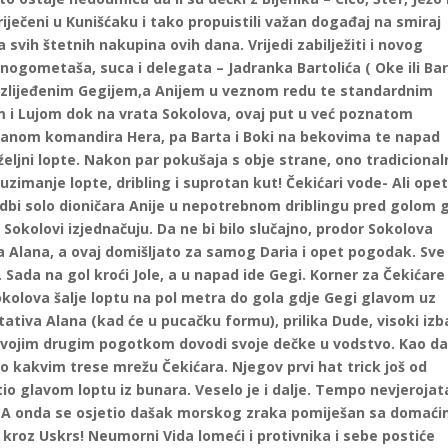
spriječeni u Kunišćaku i tako propuistili važan događaj na smiraj
 svih štetnih nakupina ovih dana. Vrijedi zabilježiti i novog
ogometaša, suca i delegata – Jadranka Bartolića ( Oke ili Ba
oluozlijeđenim Gegijem,a Anijem u veznom redu te standardnim
i Lujom dok na vrata Sokolova, ovaj put u već poznatom
obranom komandira Hera, pa Barta i Boki na bekovima te napad
i željni lopte. Nakon par pokušaja s obje strane, ono tradicional
imanje lopte, dribling i suprotan kut! Čekićari vode- Ali ope
edbi solo dioničara Anije u nepotrebnom driblingu pred golom 
i Sokolovi izjednačuju. Da ne bi bilo slučajno, prodor Sokolova
 Alana, a ovaj domišljato za samog Daria i opet pogodak. Sve
Sada na gol kroći Jole, a u napad ide Gegi. Korner za Čekićare
okolova šalje loptu na pol metra do gola gdje Gegi glavom uz
stativa Alana (kad će u pucačku formu), prilika Dude, visoki izb
i svojim drugim pogotkom dovodi svoje dečke u vodstvo. Kao da
to kakvim trese mrežu Čekićara. Njegov prvi hat trick još od
tio glavom loptu iz bunara. Veselo je i dalje. Tempo nevjeroja
ne. A onda se osjetio dašak morskog zraka pomiješan sa domać
roz Uskrs! Neumorni Vida lomeći i protivnika i sebe postiće