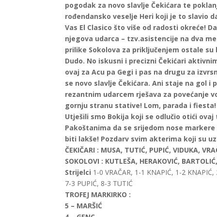
pogodak za novo slavlje Čekićara te poklan
rođendansko veselje Heri koji je to slavio d
Vas El Clasico što više od radosti okreće! D
njegova udarca – tzv.asistencije na dva m
prilike Sokolova za priključenjem ostale su b
Dudo. No iskusni i precizni Čekićari aktivn
ovaj za Acu pa Gegi i pas na drugu za izvrs
se novo slavlje Čekićara. Ani staje na gol i 
rezantnim udarcem rješava za povećanje v
gornju stranu stative! Lom, parada i fiesta!
Utješili smo Bokija koji se odlučio otići ov
Pakoštanima da se srijedom nose markere o
biti lakše! Pozdarv svim akterima koji su uz
ČEKIČARI :
MUSA, TUTIĆ, PUPIĆ, VIDUKA, VRA
SOKOLOVI :
KUTLEŠA, HERAKOVIĆ, BARTOLIĆ,
Strijelci
1-0 VRAČAR, 1-1 KNAPIĆ, 1-2 KNAPIĆ, 
7-3 PUPIĆ, 8-3 TUTIĆ
TROFEJ MARKIRKO :
5 – MARŠIĆ
4 – GENC