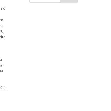
nek
ke
ni
u,
zire
 u
ta
e!
ŠIĆ,