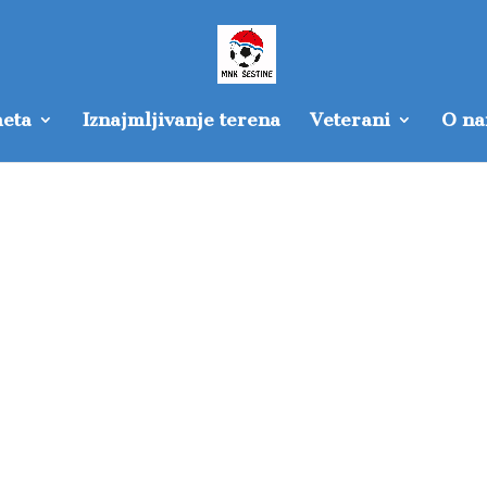
eta
Iznajmljivanje terena
Veterani
O n