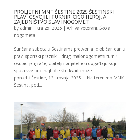
PROLJETNI MNT ŠESTINE 2025 ŠESTINSKI
PLAVI OSVOJILI TURNIR, CICO HEROJ, A
ZAJEDNIŠTVO SLAVI NOGOMET
by
admin
|
tra 25, 2025
|
Arhiva veterani
,
Škola
nogometa
Sunčana subota u Šestinama pretvorila je običan dan u
pravi sportski praznik – drugi malonogometni turnir
okupio je igrače, obitelji i prijatelje u događaju koji
spaja sve ono najbolje što kvart može
ponuditi.Šestine, 12. travnja 2025. – Na terenima MNK
Šestina, pod...