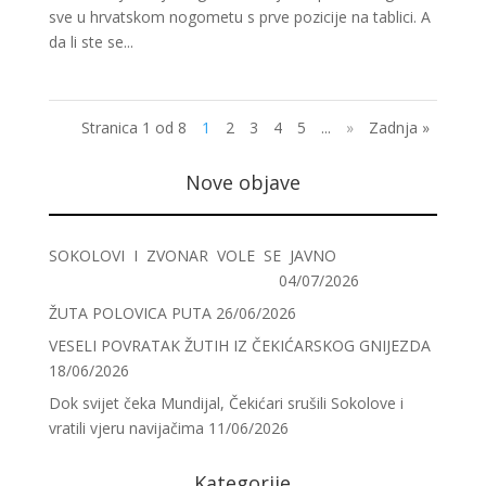
sve u hrvatskom nogometu s prve pozicije na tablici. A
da li ste se...
Stranica 1 od 8
1
2
3
4
5
...
»
Zadnja »
Nove objave
SOKOLOVI I ZVONAR VOLE SE JAVNO
04/07/2026
ŽUTA POLOVICA PUTA
26/06/2026
VESELI POVRATAK ŽUTIH IZ ČEKIĆARSKOG GNIJEZDA
18/06/2026
Dok svijet čeka Mundijal, Čekićari srušili Sokolove i
vratili vjeru navijačima
11/06/2026
Kategorije