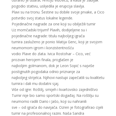
obranio je udarac Hrvoju Vidoviću, a kada je Sabljak
pogodio stativu, uslijedila je erupcija slavlja.
Plavi su na tronu. Šestine su dobile svoje prvake, a Cico
potvrdio svoj status lokalne legende.
Pojedinačne nagrade za one koji su obilježili turnir
Uz momčadski trijumf Plavih, dodijeljene su i
pojedinačne nagrade: titulu najboljeg igrača
turnira zasluženo je ponio Matija Genc, koji je svojom
neumornom igrom i konzistentnošću
vodio Plave do zlata. Ivica Rostohar – Cico, već
prozvan herojem finala, proglašen je
najboljim golmanom, dok je Leon Sopić s najviše
postignutih pogodaka odnio priznanje za
najboljeg strijelca. Njihovi nastupi zapečatili su kvalitetu
turnira i dali mu dodatni sjaj.
Više od igre: Roštilj, smijeh i kvartovsko zajedništvo
Turnir nije bio samo sportski događaj. Na roštilju su
neumorno radili Dario i Jašo, koji su nahranili
sve – od igrača do navijača. Ozren je fotografirao cijeli
turnir na profesionalnoj razini. Naša Sandra