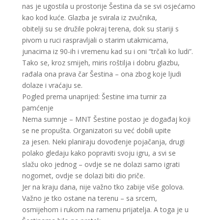
nas je ugostila u prostorije Šestina da se svi osjećamo
kao kod kuće. Glazba je svirala iz zvučnika,
obitelji su se družile pokraj terena, dok su stariji s
pivom u ruci raspravljali o starim utakmicama,
junacima iz 90-ih i vremenu kad su i oni “trčali ko ludi”.
Tako se, kroz smijeh, miris roštilja i dobru glazbu,
rađala ona prava čar Šestina – ona zbog koje ljudi
dolaze i vraćaju se.
Pogled prema unaprijed: Šestine ima turnir za
pamćenje
Nema sumnje – MNT Šestine postao je događaj koji
se ne propušta. Organizatori su već dobili upite
za jesen. Neki planiraju dovođenje pojačanja, drugi
polako gledaju kako popraviti svoju igru, a svi se
slažu oko jednog – ovdje se ne dolazi samo igrati
nogomet, ovdje se dolazi biti dio priče.
Jer na kraju dana, nije važno tko zabije više golova.
Važno je tko ostane na terenu – sa srcem,
osmijehom i rukom na ramenu prijatelja. A toga je u