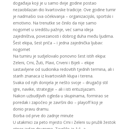
događaja koji je u samo dvije godine postao
nezaobilazan dio kvartovske tradicije. Ove godine turnir
je nadmašio sva očekivanja – organizacijski, sportski i
emotivno. Na trenutke se činilo da nije samo
nogomet u središtu pažnje, već sama ideja
zajedništva, povezanosti i dobrog duha među ljudima.
Šest ekipa, šest priča – i jedna zajednička ljubav:
nogomet
Na turniru je sudjelovalo ponovno šest istih ekipa:
Zeleni, Crni, Žuti, Plavi, Crveni i Bijeli – ekipe
sastavljene od sudionika redovitih tjednih termina, ali i
starih znanaca iz kvartovskih klupa i terena.
Svaka od njih donijela je nešto svoje – drugačiji stil
igre, navike, strategije – ali i isti entuzijazam.
Nakon uzbudljivih ogleda u skupinama, formirao se
poredak i započeo je završni dio – playoff koji je
donio pravu dramu.
Borba od prve do zadnje minute
U utakmici za peto mjesto Crni i Zeleni su pružili žestok
otpor jedan drugome. Završilo je 1:1, a