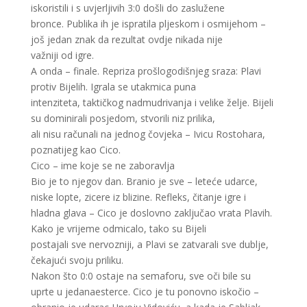
iskoristili i s uvjerljivih 3:0 došli do zaslužene
bronce. Publika ih je ispratila pljeskom i osmijehom –
još jedan znak da rezultat ovdje nikada nije
važniji od igre.
A onda – finale. Repriza prošlogodišnjeg sraza: Plavi
protiv Bijelih. Igrala se utakmica puna
intenziteta, taktičkog nadmudrivanja i velike želje. Bijeli
su dominirali posjedom, stvorili niz prilika,
ali nisu računali na jednog čovjeka – Ivicu Rostohara,
poznatijeg kao Cico.
Cico – ime koje se ne zaboravlja
Bio je to njegov dan. Branio je sve – leteće udarce,
niske lopte, zicere iz blizine. Refleks, čitanje igre i
hladna glava – Cico je doslovno zaključao vrata Plavih.
Kako je vrijeme odmicalo, tako su Bijeli
postajali sve nervozniji, a Plavi se zatvarali sve dublje,
čekajući svoju priliku.
Nakon što 0:0 ostaje na semaforu, sve oči bile su
uprte u jedanaesterce. Cico je tu ponovno iskočio –