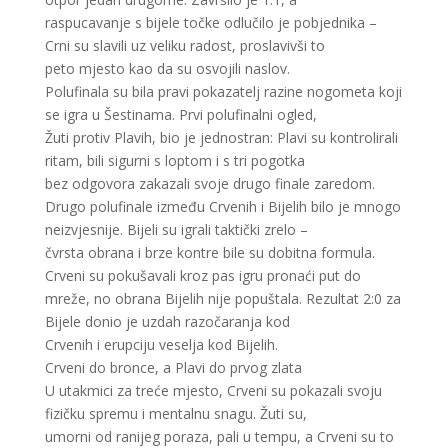
raspucavanje s bijele točke odlučilo je pobjednika –
Crni su slavili uz veliku radost, proslavivši to
peto mjesto kao da su osvojili naslov.
Polufinala su bila pravi pokazatelj razine nogometa koji
se igra u Šestinama. Prvi polufinalni ogled,
Žuti protiv Plavih, bio je jednostran: Plavi su kontrolirali
ritam, bili sigurni s loptom i s tri pogotka
bez odgovora zakazali svoje drugo finale zaredom.
Drugo polufinale između Crvenih i Bijelih bilo je mnogo
neizvjesnije. Bijeli su igrali taktički zrelo –
čvrsta obrana i brze kontre bile su dobitna formula.
Crveni su pokušavali kroz pas igru pronaći put do
mreže, no obrana Bijelih nije popuštala. Rezultat 2:0 za
Bijele donio je uzdah razočaranja kod
Crvenih i erupciju veselja kod Bijelih.
Crveni do bronce, a Plavi do prvog zlata
U utakmici za treće mjesto, Crveni su pokazali svoju
fizičku spremu i mentalnu snagu. Žuti su,
umorni od ranijeg poraza, pali u tempu, a Crveni su to