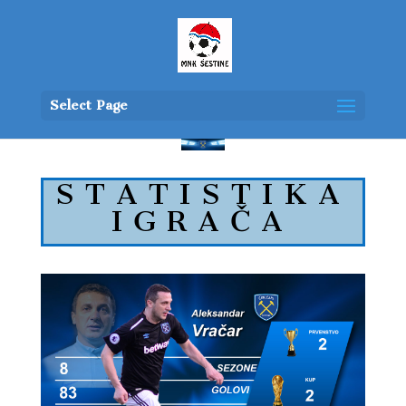
Select Page
STATISTIKA
IGRAČA