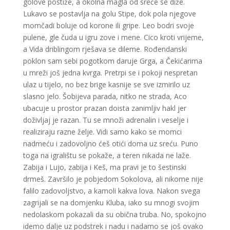
golove postiže, a okolna magla od sreće se diže.
Lukavo se postavlja na golu Stipe, dok pola njegove
momčadi boluje od korone ili gripe. Leo bodri svoje
pulene, gle čuda u igru zove i mene. Cico kroti vrijeme,
a Vida driblingom rješava se dileme. Rođendanski
poklon sam sebi pogotkom daruje Grga, a Čekićarima
u mreži još jedna kvrga. Pretrpi se i pokoji nespretan
ulaz u tijelo, no bez brige kasnije se sve izmirilo uz
slasno jelo. Šobijeva parada, nitko ne strada, Aco
ubacuje u prostor prazan doista zanimljiv hakl jer
doživljaj je razan. Tu se množi adrenalin i veselje i
realiziraju razne želje. Vidi samo kako se momci
nadmeću i zadovoljno ćeš otići doma uz sreću. Puno
toga na igralištu se pokaže, a teren nikada ne laže.
Zabija i Lujo, zabija i Keš, ma pravi je to šestinski
drmeš. Završilo je pobjedom Sokolova, ali nikome nije
falilo zadovoljstvo, a kamoli kakva lova. Nakon svega
zagrijali se na domjenku Kluba, iako su mnogi svojim
nedolaskom pokazali da su obična truba. No, spokojno
idemo dalje uz podstrek i nadu i nadamo se još ovako