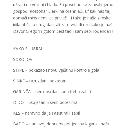
uživati na vrućini i hladu. Eh posebno se zahvaljujemo
gospođi Rostohar Ljerki na orehnjači, uf kak nas taj
domaći miris nemilice privlači ! I tako je naša zimska
idila otišla u drugi dan, ali zato vrijedi reći kako je naš
Davor Gregorin golom čestitao i sam sebi rođendan !
KAKO SU IGRALI :
SOKOLOVI :
STIPE – pokazao i novu vještinu kontrole gola
SINKE – razuzdan i pokretan
GARINČA – nemilosrdan kada treba zabiti
DIDO – uspješan u svim potezima
KEŠ – naravno da je i asistiral i zabil
BAĐO – dao svoj doprinos pobjedi na laganini način