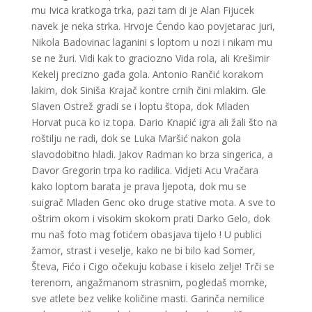
mu Ivica kratkoga trka, pazi tam di je Alan Fijucek
navek je neka strka. Hrvoje Ćendo kao povjetarac juri,
Nikola Badovinac laganini s loptom u nozi i nikam mu
se ne žuri. Vidi kak to graciozno Vida rola, ali Krešimir
Kekelj precizno gađa gola. Antonio Rančić korakom
lakim, dok Siniša Krajač kontre crnih čini mlakim. Gle
Slaven Ostrež gradi se i loptu štopa, dok Mladen
Horvat puca ko iz topa. Dario Knapić igra ali žali što na
roštilju ne radi, dok se Luka Maršić nakon gola
slavodobitno hladi. Jakov Radman ko brza singerica, a
Davor Gregorin trpa ko radilica. Vidjeti Acu Vračara
kako loptom barata je prava ljepota, dok mu se
suigrač Mladen Genc oko druge stative mota. A sve to
oštrim okom i visokim skokom prati Darko Gelo, dok
mu naš foto mag fotićem obasjava tijelo ! U publici
žamor, strast i veselje, kako ne bi bilo kad Somer,
Števa, Fićo i Cigo očekuju kobase i kiselo zelje! Trči se
terenom, angažmanom strasnim, pogledaš momke,
sve atlete bez velike količine masti. Garinča nemilice