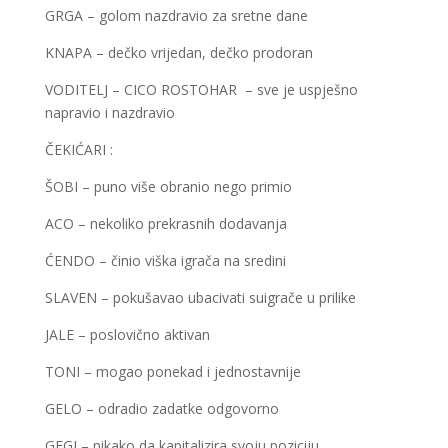
GRGA – golom nazdravio za sretne dane
KNAPA – dečko vrijedan, dečko prodoran
VODITELJ – CICO ROSTOHAR – sve je uspješno
napravio i nazdravio
ČEKIĆARI :
ŠOBI – puno više obranio nego primio
ACO – nekoliko prekrasnih dodavanja
ĆENDO – činio viška igrača na sredini
SLAVEN – pokušavao ubacivati suigrače u prilike
JALE – poslovično aktivan
TONI – mogao ponekad i jednostavnije
GELO – odradio zadatke odgovorno
GEGI – nikako da kapitalizira svoju poziciju