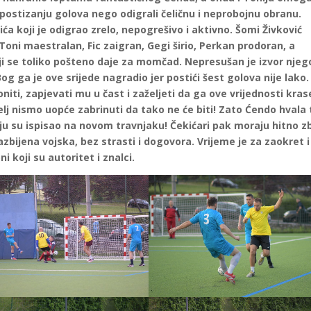
postizanju golova nego odigrali čeličnu i neprobojnu obranu.
ića koji je odigrao zrelo, nepogrešivo i aktivno. Šomi Živković
Toni maestralan, Fic zaigran, Gegi širio, Perkan prodoran, a
 se toliko pošteno daje za momčad. Nepresušan je izvor njeg
og ga je ove srijede nagradio jer postići šest golova nije lako.
i, zapjevati mu u čast i zaželjeti da ga ove vrijednosti krase
elj nismo uopće zabrinuti da tako ne će biti! Zato Ćendo hvala 
oju su ispisao na novom travnjaku! Čekićari pak moraju hitno zb
 razbijena vojska, bez strasti i dogovora. Vrijeme je za zaokret i
i koji su autoritet i znalci.