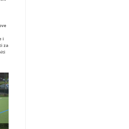
ove
 i
ti za
iti