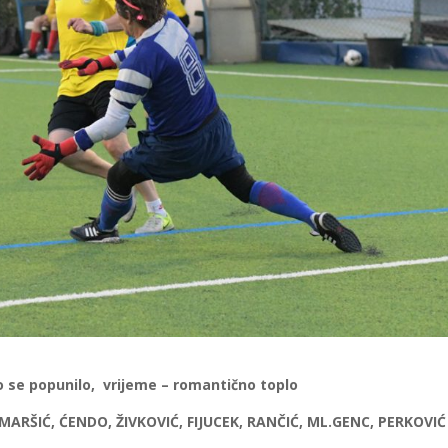
obro se popunilo, vrijeme – romantično toplo
 MARŠIĆ, ĆENDO, ŽIVKOVIĆ, FIJUCEK, RANČIĆ, ML.GENC, PERKOV