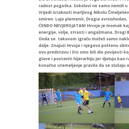
radost pogotka. Sokolovi ne samo nemili u 
Vrijedi istaknuti marljivog Nikolu Čmelješev
smiren. Lujo plemenit, Dragia svrsishodan, 
ĆENDO NEVJEROJATAN! Hrvoje je momak koji
energije, volje, strasti i angažmana. Dragi B
Onda se takovom igraču možeš samo naklonit
dalje. Znajući Hrvoja i njegovu poštenu obit
ovu predstavu i što smo bili dio povijesti k
glave i postaviti hijerarhiju jer djeluju kao
konačno utemeljenje pravila da se slušaju on