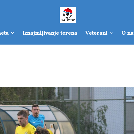
eta
Iznajmljivanje terena
Veterani
O n
6