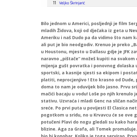
Bilo jednom u Americi, posljednji je film
mladih Židova, koji od dječaka iz geta u Ne
Ameriku i naš Dudo pa da vidimo što nam k
ali put je bio neodgodiv. Krenuo je preko „B
u Houstonu, mjesto u Dallasu gdje je JFK zavr
naravno „pištače“ možeš kupiti na svakom ć
mijenja gušt povratka i ponovnog dolaska u 
sportski, a kasnije sjesti sa ekipom i posta
platiti, neprocjenjivo ! Eto krasno od Dude, 
doma to nam je oduvijek bilo jasno. Prvu sri
mačići bacaju u vodu! Loše po njih krenulo 
stativu. Uzvraća i mladi Genc na sličan nač
sreće. Po prvi puta u povijesti El Clasica n
pogotkom u sridu, no u Krvavcu će se ove go
potučeni Plavi do nogu gledali su kako hara
blizine. Aga za Grafa, ali Tomek promašuje. 
bio bi konobar. Koliko je toga servirao. P