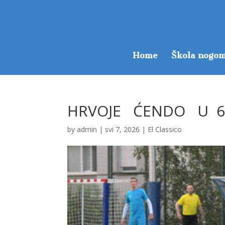
Home
Škola nogom
HRVOJE ĆENDO U 
by
admin
|
svi 7, 2026
|
El Classico