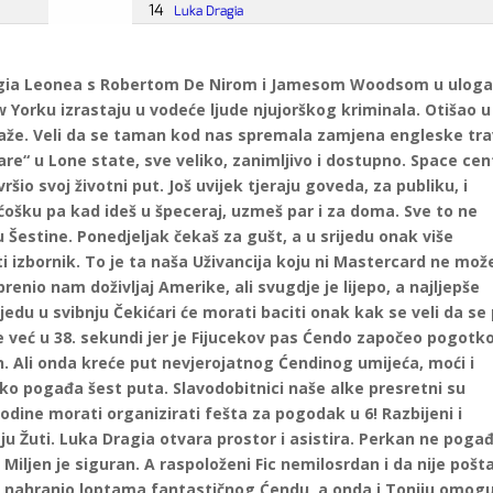
 Sergia Leonea s Robertom De Nirom i Jamesom Woodsom u ulo
w Yorku izrastaju u vodeće ljude njujorškog kriminala. Otišao u
aže. Veli da se taman kod nas spremala zamjena engleske tra
are“ u Lone state, sve veliko, zanimljivo i dostupno. Space cen
šio svoj životni put. Još uvijek tjeraju goveda, za publiku, i
ošku pa kad ideš u špeceraj, uzmeš par i za doma. Sve to ne
Šestine. Ponedjeljak čekaš za gušt, a u srijedu onak više
ti izbornik. To je ta naša Uživancija koju ni Mastercard ne mož
prenio nam doživljaj Amerike, ali svugdje je lijepo, a najljepše
jedu u svibnju Čekićari će morati baciti onak kak se veli da se 
je već u 38. sekundi jer je Fijucekov pas Ćendo započeo pogot
in. Ali onda kreće put nevjerojatnog Ćendinog umijeća, moći i
etko pogađa šest puta. Slavodobitnici naše alke presretni su
dine morati organizirati fešta za pogodak u 6! Razbijeni i
ju Žuti. Luka Dragia otvara prostor i asistira. Perkan ne pogađ
Miljen je siguran. A raspoloženi Fic nemilosrdan i da nije pošt
rvo nahranio loptama fantastičnog Ćendu, a onda i Toniju omog