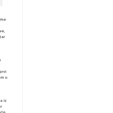
gama
ve,
tar
e
prvi
kom u
a iz
ar
ućio