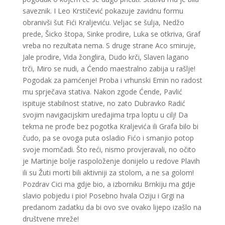
saveznik. I Leo Krstičević pokazuje zavidnu formu
obranivši šut Fići Kraljeviću. Veljac se šulja, Nedžo
prede, Šicko štopa, Sinke prodire, Luka se otkriva, Graf
vreba no rezultata nema. S druge strane Aco smiruje,
Jale prodire, Vida žonglira, Dudo krči, Slaven lagano
trči, Miro se nudi, a Ćendo maestralno zabija u rašlje!
Pogodak za pamćenje! Proba i vrhunski Emin no radost
mu sprječava stativa. Nakon zgode Ćende, Pavlić
ispituje stabilnost stative, no zato Dubravko Radić
svojim navigacijskim uređajima trpa loptu u cilj! Da
tekma ne prođe bez pogotka Kraljevića ili Grafa bilo bi
čudo, pa se ovoga puta osladio Fićo i smanjio potop
svoje momčadi. Što reći, nismo provjeravali, no očito
je Martinje bolje raspoloženje donijelo u redove Plavih
ili su Žuti morti bili aktivniji za stolom, a ne sa golom!
Pozdrav Cici ma gdje bio, a izborniku Brnkiju ma gdje
slavio pobjedu i pio! Posebno hvala Oziju i Grgi na
predanom zadatku da bi ovo sve ovako lijepo izašlo na
društvene mreže!