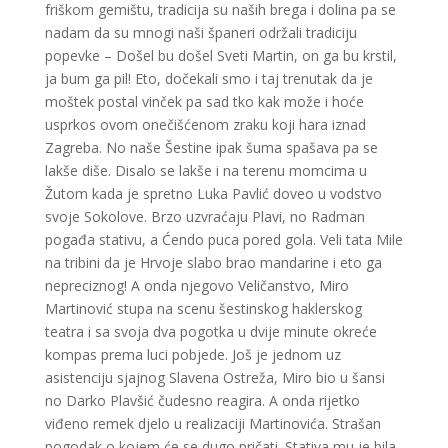
friškom gemištu, tradicija su naših brega i dolina pa se
nadam da su mnogi naši španeri održali tradiciju
popevke – Došel bu došel Sveti Martin, on ga bu krstil,
ja bum ga pil! Eto, dočekali smo i taj trenutak da je
moštek postal vinček pa sad tko kak može i hoće
usprkos ovom onečišćenom zraku koji hara iznad
Zagreba. No naše Šestine ipak šuma spašava pa se
lakše diše. Disalo se lakše i na terenu momcima u
Žutom kada je spretno Luka Pavlić doveo u vodstvo
svoje Sokolove. Brzo uzvraćaju Plavi, no Radman
pogađa stativu, a Ćendo puca pored gola. Veli tata Mile
na tribini da je Hrvoje slabo brao mandarine i eto ga
nepreciznog! A onda njegovo Veličanstvo, Miro
Martinović stupa na scenu šestinskog haklerskog
teatra i sa svoja dva pogotka u dvije minute okreće
kompas prema luci pobjede. Još je jednom uz
asistenciju sjajnog Slavena Ostreža, Miro bio u šansi
no Darko Plavšić čudesno reagira. A onda rijetko
viđeno remek djelo u realizaciji Martinovića. Strašan
pogodak o kojem će se dugo pričati. Stativa mu je bila