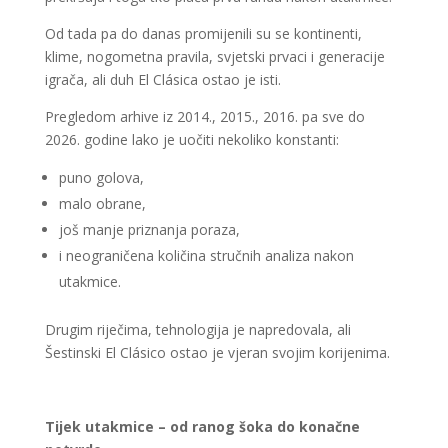
Od tada pa do danas promijenili su se kontinenti,
klime, nogometna pravila, svjetski prvaci i generacije
igrača, ali duh El Clásica ostao je isti.
Pregledom arhive iz 2014., 2015., 2016. pa sve do
2026. godine lako je uočiti nekoliko konstanti:
puno golova,
malo obrane,
još manje priznanja poraza,
i neograničena količina stručnih analiza nakon
utakmice.
Drugim riječima, tehnologija je napredovala, ali
Šestinski El Clásico ostao je vjeran svojim korijenima.
Tijek utakmice – od ranog šoka do konačne