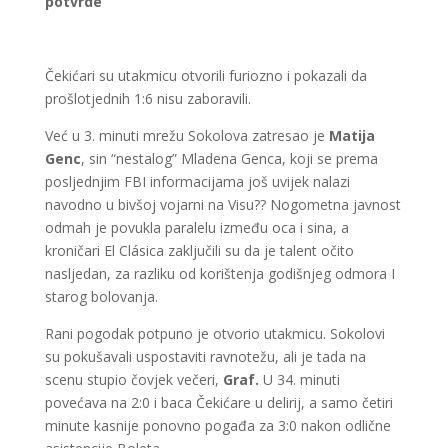
potvrde
Čekićari su utakmicu otvorili furiozno i pokazali da
prošlotjednih 1:6 nisu zaboravili.
Već u 3. minuti mrežu Sokolova zatresao je
Matija
Genc
, sin “nestalog” Mladena Genca, koji se prema
posljednjim FBI informacijama još uvijek nalazi
navodno u bivšoj vojarni na Visu?? Nogometna javnost
odmah je povukla paralelu između oca i sina, a
kroničari El Clásica zaključili su da je talent očito
nasljedan, za razliku od korištenja godišnjeg odmora I
starog bolovanja.
Rani pogodak potpuno je otvorio utakmicu. Sokolovi
su pokušavali uspostaviti ravnotežu, ali je tada na
scenu stupio čovjek večeri,
Graf.
U 34. minuti
povećava na 2:0 i baca Čekićare u delirij, a samo četiri
minute kasnije ponovno pogađa za 3:0 nakon odlične