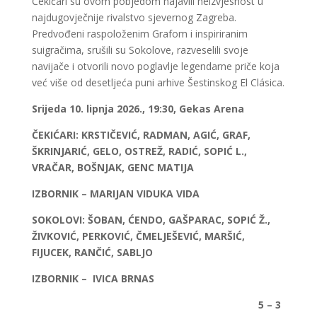
Čekićari su ovom pobjedom najavili neizvjesnost u
najdugovječnije rivalstvo sjevernog Zagreba.
Predvođeni raspoloženim Grafom i inspiriranim
suigračima, srušili su Sokolove, razveselili svoje
navijače i otvorili novo poglavlje legendarne priče koja
već više od desetljeća puni arhive Šestinskog El Clásica.
Srijeda 10. lipnja 2026., 19:30, Gekas Arena
ČEKIĆARI: KRSTIČEVIĆ, RADMAN, AGIĆ, GRAF,
ŠKRINJARIĆ, GELO, OSTREŽ, RADIĆ, SOPIĆ L.,
VRAČAR, BOŠNJAK, GENC MATIJA
IZBORNIK – MARIJAN VIDUKA VIDA
SOKOLOVI: ŠOBAN, ĆENDO, GAŠPARAC, SOPIĆ Ž.,
ŽIVKOVIĆ, PERKOVIĆ, ČMELJEŠEVIĆ, MARŠIĆ,
FIJUCEK, RANČIĆ, SABLJO
IZBORNIK – IVICA BRNAS
5 – 3