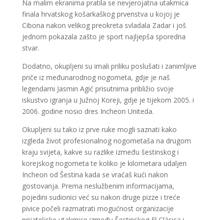
Na malim ekranima pratila se nevjerojatna utakmica
finala hrvatskog košarkaškog prvenstva u kojoj je
Cibona nakon velikog preokreta svladala Zadar i još
jednom pokazala zašto je sport najljepša sporedna
stvar.
Dodatno, okupljeni su imali priliku poslušati i zanimljive
priče iz međunarodnog nogometa, gdje je naš
legendarni Jasmin Agić prisutnima približio svoje
iskustvo igranja u Južnoj Koreji, gdje je tijekom 2005. i
2006. godine nosio dres Incheon Uniteda.
Okupljeni su tako iz prve ruke mogli saznati kako
izgleda život profesionalnog nogometaša na drugom
kraju svijeta, kakve su razlike između šestinskog i
korejskog nogometa te koliko je kilometara udaljen
Incheon od Šestina kada se vraćaš kući nakon
gostovanja. Prema neslužbenim informacijama,
pojedini sudionici već su nakon druge pizze i treće
pivice počeli razmatrati mogućnost organizacije
prijateljske utakmice između Šestinskog El Clásica i