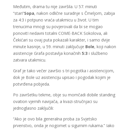
Međutim, drama tu nije završila. U 57. minuti
“stari”
Sopa
, nakon odlične suradnje s Čmeljom, zabija
za 4:3 i potpuno vraća utakmicu u život. U tim
trenucima mnogi su povjerovali da bi se mogao
ponovitI nedavni totalni COME-BACK Sokolova, ali
Čekićari su ovaj puta pokazali karakter, i samo dvije
minute kasnije, u 59. minuti zaključuje
Bole
, koji nakon
asistencije Grafa postavlja konačnih
5:3
i službeno
zatvara utakmicu.
Graf je tako večer završio s tri pogotka i asistencijom,
dok je Bole uz asistenciju upisao i pogodak kojim je
potvrđena pobjeda.
Po završetku tekme, obje su momčadi dobile standing
ovation vjernih navijača, a kvazi-stručnjaci su
jednoglasno zaključili:
“Ako je ovo bila generalna proba za Svjetsko
prvenstvo, onda je nogomet u sigurnim rukama.” Iako