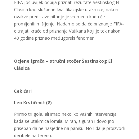
FIFA još uvijek odbija priznati rezultate Šestinskog El
Clásica kao službene kvalifikacijske utakmice, nakon
ovakve predstave pitanje je vremena kada će
promijeniti mišljenje. Nadamo se da će priznanje FIFA-
e trajati kraće od priznanja Vatikana koji je tek nakon
43 godine priznao međugorski fenomen.
Ocjene igrača – stručni stožer Šestinskog El
Clásica
Čekićari
Leo Krstičević (8)
Primio tri gola, ali imao nekoliko važnih intervencija
kada se utakmica lomila. Miran, siguran i dovoljno
priseban da ne nasjedne na paniku. No I dalje proizvodi
decibele na terenu.