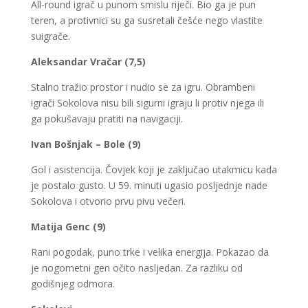
All-round igrač u punom smislu riječi. Bio ga je pun
teren, a protivnici su ga susretali češće nego vlastite
suigrače.
Aleksandar Vračar (7,5)
Stalno tražio prostor i nudio se za igru. Obrambeni
igrači Sokolova nisu bili sigurni igraju li protiv njega ili
ga pokušavaju pratiti na navigaciji.
Ivan Bošnjak – Bole (9)
Gol i asistencija. Čovjek koji je zaključao utakmicu kada
je postalo gusto. U 59. minuti ugasio posljednje nade
Sokolova i otvorio prvu pivu večeri.
Matija Genc (9)
Rani pogodak, puno trke i velika energija. Pokazao da
je nogometni gen očito nasljedan. Za razliku od
godišnjeg odmora.