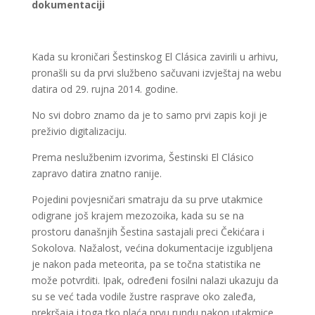
dokumentaciji
Kada su kroničari Šestinskog El Clásica zavirili u arhivu,
pronašli su da prvi službeno sačuvani izvještaj na webu
datira od 29. rujna 2014. godine.
No svi dobro znamo da je to samo prvi zapis koji je
preživio digitalizaciju.
Prema neslužbenim izvorima, Šestinski El Clásico
zapravo datira znatno ranije.
Pojedini povjesničari smatraju da su prve utakmice
odigrane još krajem mezozoika, kada su se na
prostoru današnjih Šestina sastajali preci Čekićara i
Sokolova. Nažalost, većina dokumentacije izgubljena
je nakon pada meteorita, pa se točna statistika ne
može potvrditi. Ipak, određeni fosilni nalazi ukazuju da
su se već tada vodile žustre rasprave oko zaleđa,
prekršaja i toga tko plaća prvu rundu nakon utakmice.