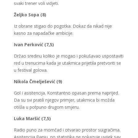
svaki trener voli vidjeti.
Željko Sopa (8)
Iz obrane stigao do pogotka. Dokaz da nikad nije
kasno za napadačke ambicije.
Ivan Perković (7,5)
Držao sredinu koliko je mogao i pokušavao uspostaviti
red u trenucima kada je utakmica prijetila pretvoriti se
u festival golova.
Nikola Čmelješević (9)
Gol i asistencija. Konstantno opasan prema naprijed.
Da su svi pratili njegov primjer, utakmica bi možda
otišla u potpuno drugom smjeru.
Luka Maršić (7,5)
Radio puno za momčad i otvarao prostor suigračima.
Asistencija Đaniu, no statistika ne pokazuje uvijek sav