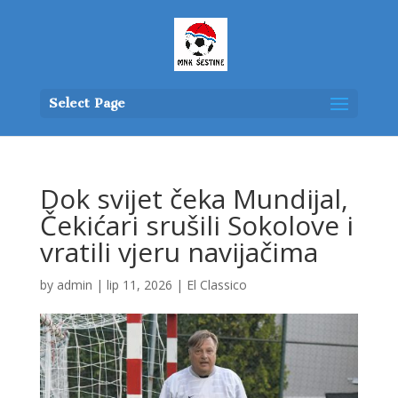
Select Page
Dok svijet čeka Mundijal,
Čekićari srušili Sokolove i
vratili vjeru navijačima
by
admin
|
lip 11, 2026
|
El Classico