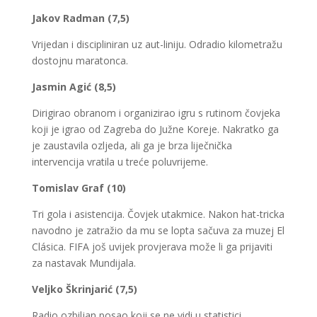
Jakov Radman (7,5)
Vrijedan i discipliniran uz aut-liniju. Odradio kilometražu
dostojnu maratonca.
Jasmin Agić (8,5)
Dirigirao obranom i organizirao igru s rutinom čovjeka
koji je igrao od Zagreba do Južne Koreje. Nakratko ga
je zaustavila ozljeda, ali ga je brza liječnička
intervencija vratila u treće poluvrijeme.
Tomislav Graf (10)
Tri gola i asistencija. Čovjek utakmice. Nakon hat-tricka
navodno je zatražio da mu se lopta sačuva za muzej El
Clásica. FIFA još uvijek provjerava može li ga prijaviti
za nastavak Mundijala.
Veljko Škrinjarić (7,5)
Radio ozbiljan posao koji se ne vidi u statistici.