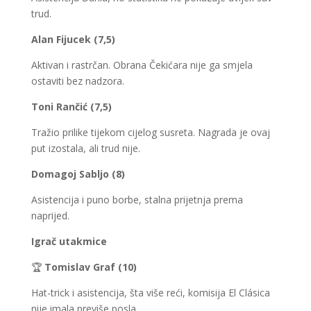
trud.
Alan Fijucek (7,5)
Aktivan i rastrčan. Obrana Čekićara nije ga smjela
ostaviti bez nadzora.
Toni Rančić (7,5)
Tražio prilike tijekom cijelog susreta. Nagrada je ovaj
put izostala, ali trud nije.
Domagoj Sabljo (8)
Asistencija i puno borbe, stalna prijetnja prema
naprijed.
Igrač utakmice
🏆
Tomislav Graf (10)
Hat-trick i asistencija, šta više reći, komisija El Clásica
nije imala previše posla.