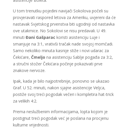
asistencije Boleta.
U tom trenutku pojedini navijači Sokolova počeli su
provjeravati raspored letova za Ameriku, uvjereni da će
nastavak Svjetskog prvenstva biti ugodniji od nastavka
ove utakmice. No Sokolovi se nisu predavali. U 49.
minuti
Đani Gašparac
koristi asistenciju Luje i
smanjuje na 3:1, vrativši tračak nade svojoj momčadi.
Samo nekoliko minuta kasnije stiže i novi udarac za
Čekićare,
Čmeljo
na asistenciju Sablje pogađa za 3:2,
a stručni stožer Čekićara počinje pokazivati prve
znakove nervoze.
Ipak, kada je bilo najpotrebnije, ponovno se ukazao
Graf. U 52. minuti, nakon sjajne asistencije Veljca,
postiže svoj treći pogodak večeri i kompletira hat-trick
za velikih 4:2.
Prema neslužbenim informacijama, lopta kojom je
postignut treći pogodak već je poslana na procjenu
kulturne vrijednosti.