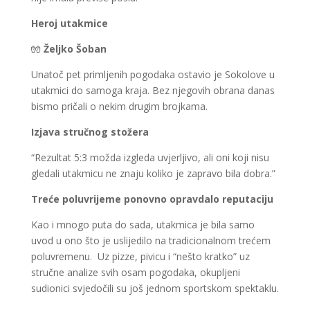
Heroj utakmice
🧤
Željko Šoban
Unatoč pet primljenih pogodaka ostavio je Sokolove u
utakmici do samoga kraja. Bez njegovih obrana danas
bismo pričali o nekim drugim brojkama.
Izjava stručnog stožera
“Rezultat 5:3 možda izgleda uvjerljivo, ali oni koji nisu
gledali utakmicu ne znaju koliko je zapravo bila dobra.”
Treće poluvrijeme ponovno opravdalo reputaciju
Kao i mnogo puta do sada, utakmica je bila samo
uvod u ono što je uslijedilo na tradicionalnom trećem
poluvremenu. Uz pizze, pivicu i “nešto kratko” uz
stručne analize svih osam pogodaka, okupljeni
sudionici svjedočili su još jednom sportskom spektaklu.