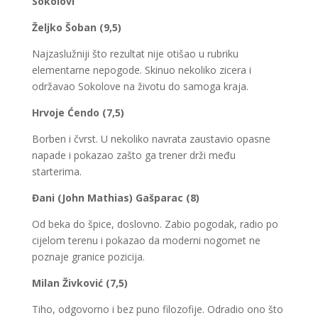
Sokolovi
Željko Šoban (9,5)
Najzaslužniji što rezultat nije otišao u rubriku
elementarne nepogode. Skinuo nekoliko zicera i
održavao Sokolove na životu do samoga kraja.
Hrvoje Ćendo (7,5)
Borben i čvrst. U nekoliko navrata zaustavio opasne
napade i pokazao zašto ga trener drži među
starterima.
Đani (John Mathias) Gašparac (8)
Od beka do špice, doslovno. Zabio pogodak, radio po
cijelom terenu i pokazao da moderni nogomet ne
poznaje granice pozicija.
Milan Živković (7,5)
Tiho, odgovorno i bez puno filozofije. Odradio ono što