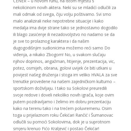
CENER – u novom ruhu, na istom mjestu s
nekolicinom novih aktera. Neki su se mladići odlučili za
mali odmak od svega, čiju volju poštivamo. Svi smo
malo analizirali neke nepotrebne situacije i kako
medalja ima dvije strane tako se jednostavno dogodilo
ili blago zasićenje ili nezadovoljstvo no nadamo se da
je sve to prolaznog karaktera i da našim
dugogodišnjim sudionicima možemo reći samo Do
viđenja, a nikako Zbogom! No, u svakom slučaju
njihov doprinos, angažman, htijenje, prezentacija, vic,
potez, osmijeh, obrana, golovi uvijek će biti utkani u
povijest našeg druženja i stoga im veliko HVALA za sve
trenutke provedene na našem zajedničkom kulturno –
sportskom doživljaju. I tako su Sokolovi preuredili
svoje redove i doveli nekoliko novih igrača, koje ovim
putem pozdravljamo i želimo im dobru prezentaciju
kako na terenu tako i na trećem poluvremenu. Osim
toga u prijelaznom roku Čekićari Rančić i Šumanovac
odlučili su pomoći Sokolovima, dok je u suprotnom
smjeru krenuo Fićo Kraljević i postao Čekićar!