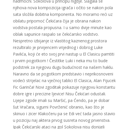
nadmoćni. Sokolova u principu nigdje. Slagala se
njihova nova kompozicija igrača i očito se nakon pola
sata složila dobitna komponenta. No moramo reći uz
obilatu pripomoć Čekićara čija je obrana nakon
vodstva postala propusna. I u samo dvije minute kao
oblak sapunice raspalo se čekićarsko vodstvo.
Nespretno izbijanje iz vlastitog kaznenog prostora
rezultiralo je prvijencem vrijednog i dobrog Luke
Pavlića, koji će eto svoj prvi nastup u El Clasicu pamtiti
i prvim pogotkom ! Čestitke Luki i neka mu to bude
podstrek za njegovu dugu budućnost na našem haklu.
Naravno da se pogotkom predstavio i neprikosnoveni
vodeći strijelac na vječnoj tablici El Clasica, Alan Fijucek
Fic Garinča! Novi zgoditak pokazuje njegovu konstantu
dobre igre i precizne ljevice! Nisu Čekićari odustali.
Lijepe zgode imali su Maršić, pa Ćendo, pa je dobar
šut Vračara, sigurni Povrženić obranio, kao što je
skinuo i zicer Klakočeru pa se Edi već tada jasno stavio
u poziciju naj aktera prvog susreta novog prvenstva.
Ipak Čekićarski ataci na gol Sokolova nisu donijeli