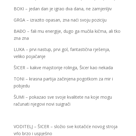
BOKI – jedan dan je igrao dva dana, ne zamjenljiv
GRGA – izrazito opasan, zna naći svoju poziciju
BAĐO – fali mu energije, dugo ga mučila kičma, ali tko
zna zna
LUKA – prvi nastup, prvi gol, fantastična rješenja,
veliko pojačanje
ŠICER – kakve majstorije rolinga, Šicer kao nekada
TONI – krasna partija začinjena pogotkom za mir i
pobjedu
ŠUMI – pokazao sve svoje kvalitete na koje mogu
računati njegovi novi suigrači
VODITELJ – ŠICER – složio sve kotačiće novog stroja
vrlo brzo i uspješno