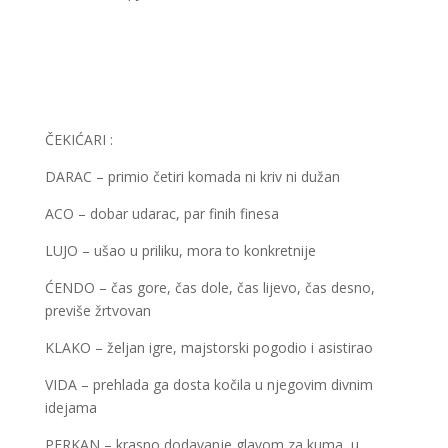
ČEKIĆARI :
DARAC – primio četiri komada ni kriv ni dužan
ACO – dobar udarac, par finih finesa
LUJO – ušao u priliku, mora to konkretnije
ĆENDO – čas gore, čas dole, čas lijevo, čas desno,
previše žrtvovan
KLAKO – željan igre, majstorski pogodio i asistirao
VIDA – prehlada ga dosta kočila u njegovim divnim
idejama
PERKAN – krasno dodavanje glavom za kuma, u