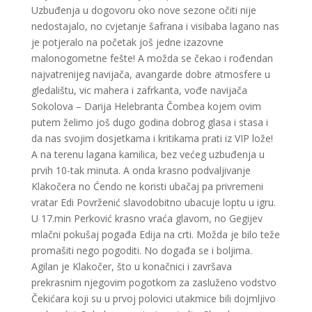
Uzbuđenja u dogovoru oko nove sezone očiti nije
nedostajalo, no cvjetanje šafrana i visibaba lagano nas
je potjeralo na početak još jedne izazovne
malonogometne fešte! A možda se čekao i rođendan
najvatrenijeg navijača, avangarde dobre atmosfere u
gledalištu, vic mahera i zafrkanta, vođe navijača
Sokolova – Darija Helebranta Čombea kojem ovim
putem želimo još dugo godina dobrog glasa i stasa i
da nas svojim dosjetkama i kritikama prati iz VIP lože!
A na terenu lagana kamilica, bez većeg uzbuđenja u
prvih 10-tak minuta. A onda krasno podvaljivanje
Klakočera no Ćendo ne koristi ubačaj pa privremeni
vratar Edi Povrženić slavodobitno ubacuje loptu u igru.
U 17.min Perković krasno vraća glavom, no Gegijev
mlačni pokušaj pogađa Edija na crti. Možda je bilo teže
promašiti nego pogoditi. No događa se i boljima.
Agilan je Klakočer, što u konačnici i završava
prekrasnim njegovim pogotkom za zasluženo vodstvo
Čekićara koji su u prvoj polovici utakmice bili dojmljivo