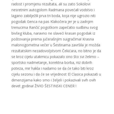
radost i promjenu rezultata, ali su zato Sokolovi
nesretnim autogolom Radmana povećali vodstvo i
lagano zabilježili prva tri boda, koja nije ugrozio niti
pogodak Genca na pas Klakočera jer je u zadnjim
trenucima Rančić pogotkom zapečatio sudbinu svog
bivšeg kluba, naravno ne slaveći krasan pogodak iz
poštovanja prema jučerašnjim suigračima! Krasna
malonogometna večer u Šestinama završila je možda
rezultatskim nezadovoljstvom Čekićara, no bitno je da
se kroz cijelu utakmicu pokazalo ono što svi želimo –
sportsko nadmetanje, korektna borba, niz dobrih
poteza, mir hakla i nadamo se da će tako biti kroz
cijelu sezonu i da će se vrijednost El Clasica pokazati u
dimenzijama kako smo i željeli i pokazivali svih ovih
devet godina! ŽIVIO ŠESTINSKI CENER !