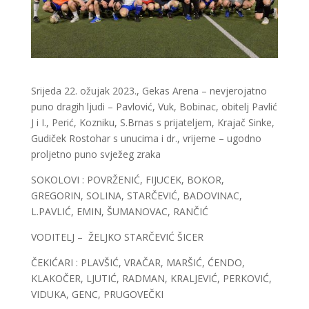
Srijeda 22. ožujak 2023., Gekas Arena – nevjerojatno
puno dragih ljudi – Pavlović, Vuk, Bobinac, obitelj Pavlić
J i I., Perić, Kozniku, S.Brnas s prijateljem, Krajač Sinke,
Gudiček Rostohar s unucima i dr., vrijeme – ugodno
proljetno puno svježeg zraka
SOKOLOVI : POVRŽENIĆ, FIJUCEK, BOKOR,
GREGORIN, SOLINA, STARČEVIĆ, BADOVINAC,
L.PAVLIĆ, EMIN, ŠUMANOVAC, RANČIĆ
VODITELJ – ŽELJKO STARČEVIĆ ŠICER
ČEKIĆARI : PLAVŠIĆ, VRAČAR, MARŠIĆ, ĆENDO,
KLAKOČER, LJUTIĆ, RADMAN, KRALJEVIĆ, PERKOVIĆ,
VIDUKA, GENC, PRUGOVEČKI