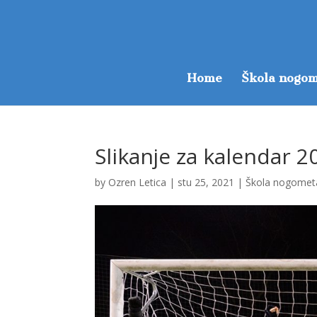
Home
Škola nogom
Slikanje za kalendar 2
by
Ozren Letica
|
stu 25, 2021
|
Škola nogomet