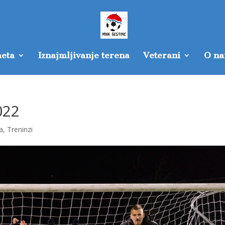
eta
Iznajmljivanje terena
Veterani
O n
022
a
,
Treninzi