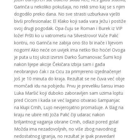
Garinča u nekoliko pokušaja, no rekli smo kaj se s njim
dogodilo preko dana. No sve strasti uzburkava vješti
bivši profesionalac El Klako koji sada vara Ježu i postiže
svoj drugi pogodak. Opa čuju se Roman i Burek iz VIP
lože! Pršti ko u vatrometu na Silvestrovo! Vuče Palić
kontru, no Garinča ne zabija ono što bi inače i lijevom
nogom! Ako neće on uvijek ima netko tko hoće! Ovoga
je puta u toj ulozi izvrsni Darko Šumanovac Šumi koji
nakon lijepe akcije Čekičara izbija sam i gađa
neobranjivo čak i za Cicu za primjereno izjednačenje!
Još je 10 minuta do kraja. Rezultat se ne čuva već obje
momčadi idu na pobjedu. Prvu je preveliku šansu imao
Luka Maršić koji duboko zaboravljen sam uzima loptu
pred Cicom i kada se već lagano otvarao šampanjac
na klupi Crnih, Lujo nevjerojatno promašuje. A šlag na
kraju ne ubire niti Joža Palić čiji udarac nakon
briljantnog vaganja obrane Crnih, odlazi pored gola!
Možda ima nezadovoljnih, no više zbog navodnog
nedostatnog igranja, no rezultat je ipak pravedan!