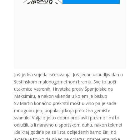
Još jedna srijeda isčekivanja. Još jedan uzbudljiv dan u
šestinskom malonogometnom hramu. Sve to uoči
utakmice Vatrenih, Hrvatska protiv Španjolske na
Maksimiru, a nakon vikenda u kojem je biskup
Sv.Martin konačno prekrstil mošt u vino pa je sada
mnogobrojnoj populaciji koja pretežira gemište
svanulo! Valjalo je to dobro proslaviti pa smo i mi to
odlučili, a li naravno u sportskom duhu, nakon tekme!
Ide kraj godine pa se lista ozlijeđenih samo širi, no
aktera je toliko da nikad ne dolazi u pitanje vrhunska