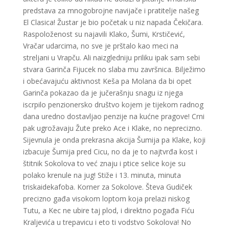
predstava za mnogobrojne navijače i pratitelje našeg
El Clasica! Žustar je bio početak u niz napada Čekičara.
Raspoloženost su najavili Klako, Šumi, Krstičević,
Vračar udarcima, no sve je prštalo kao meci na
streljani u Vrapču. Ali naizgledniju priliku ipak sam sebi
stvara Garinča Fijucek no slaba mu završnica. Bilježimo
i obećavajuću aktivnost Keša pa Molana da bi opet
Garinča pokazao da je jučerašnju snagu iz njega
iscrpilo penzionersko društvo kojem je tijekom radnog
dana uredno dostavljao penzije na kućne pragove! Crni
pak ugrožavaju Žute preko Ace i Klake, no neprecizno.
Sijevnula je onda prekrasna akcija Šumija pa Klake, koji
izbacuje Šumija pred Cicu, no da je to najtvrđa kost i
štitnik Sokolova to već znaju i ptice selice koje su
polako krenule na jug! Stiže i 13. minuta, minuta
triskaidekafoba. Korner za Sokolove. Števa Gudiček
precizno gađa visokom loptom koja prelazi niskog
Tutu, a Kec ne ubire taj plod, i direktno pogađa Fiću
Kraljevića u trepavicu i eto ti vodstvo Sokolova! No