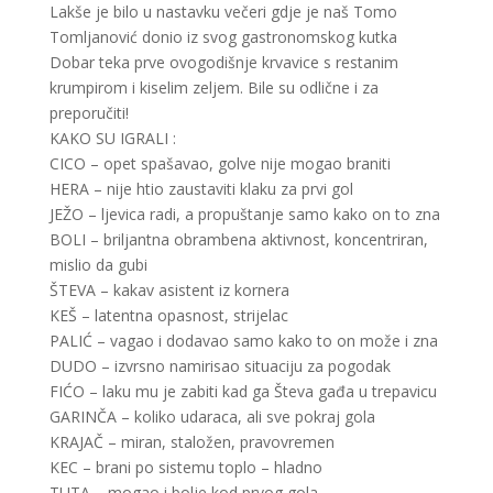
Lakše je bilo u nastavku večeri gdje je naš Tomo
Tomljanović donio iz svog gastronomskog kutka
Dobar teka prve ovogodišnje krvavice s restanim
krumpirom i kiselim zeljem. Bile su odlične i za
preporučiti!
KAKO SU IGRALI :
CICO – opet spašavao, golve nije mogao braniti
HERA – nije htio zaustaviti klaku za prvi gol
JEŽO – ljevica radi, a propuštanje samo kako on to zna
BOLI – briljantna obrambena aktivnost, koncentriran,
mislio da gubi
ŠTEVA – kakav asistent iz kornera
KEŠ – latentna opasnost, strijelac
PALIĆ – vagao i dodavao samo kako to on može i zna
DUDO – izvrsno namirisao situaciju za pogodak
FIĆO – laku mu je zabiti kad ga Števa gađa u trepavicu
GARINČA – koliko udaraca, ali sve pokraj gola
KRAJAČ – miran, staložen, pravovremen
KEC – brani po sistemu toplo – hladno
TUTA – mogao i bolje kod prvog gola