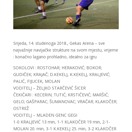
Srijeda, 14. studenoga 2018., Gekas Arena – sve
najvažnije navijačke strukture na svom mjestu, vrijeme
: konačno lagano prohladno, idealno za igru
SOKOLOVI : ROSTOHAR; HERAKOVIĆ; BOKOR;
GUDIČEK; KRAJAČ; D.KEKELJ, K.KEKELJ, KRALJEVIĆ;
PALIĆ, FIJUCEK, MOLAN
VODITELJ – ŽELJKO STARČEVIĆ ŠICER
ČEKIČARI : KECERIN; TUTIĆ; KRSTIČEVIĆ; MARŠIĆ;
GELO; GAŠPARAC; ŠUMANOVAC; VRAČAR; KLAKOČER;
OSTREŽ
VODITELJ – MLADEN GENC GEGI
1-0 KRALJEVIĆ 13 min, 1-1 KLAKOČER 19 min, 2-1-
MOLAN 20. min, 3-1 K.KEKELJ 25. min, 3-2 KLAKOČER