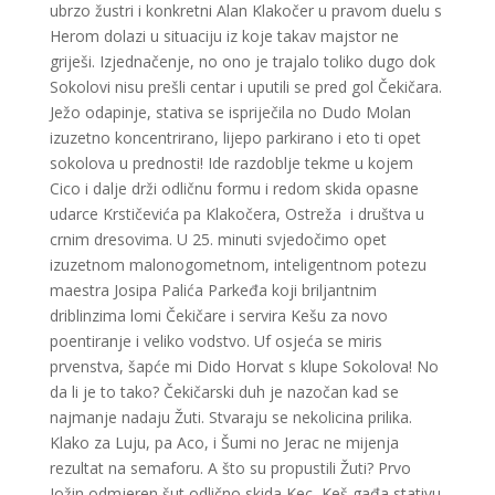
ubrzo žustri i konkretni Alan Klakočer u pravom duelu s
Herom dolazi u situaciju iz koje takav majstor ne
griješi. Izjednačenje, no ono je trajalo toliko dugo dok
Sokolovi nisu prešli centar i uputili se pred gol Čekičara.
Ježo odapinje, stativa se ispriječila no Dudo Molan
izuzetno koncentrirano, lijepo parkirano i eto ti opet
sokolova u prednosti! Ide razdoblje tekme u kojem
Cico i dalje drži odličnu formu i redom skida opasne
udarce Krstičevića pa Klakočera, Ostreža i društva u
crnim dresovima. U 25. minuti svjedočimo opet
izuzetnom malonogometnom, inteligentnom potezu
maestra Josipa Palića Parkeđa koji briljantnim
driblinzima lomi Čekičare i servira Kešu za novo
poentiranje i veliko vodstvo. Uf osjeća se miris
prvenstva, šapće mi Dido Horvat s klupe Sokolova! No
da li je to tako? Čekičarski duh je nazočan kad se
najmanje nadaju Žuti. Stvaraju se nekolicina prilika.
Klako za Luju, pa Aco, i Šumi no Jerac ne mijenja
rezultat na semaforu. A što su propustili Žuti? Prvo
Jožin odmjeren šut odlično skida Kec, Keš gađa stativu,