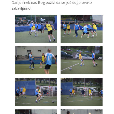
Dariju i nek nas Bog poživi da se još dugo ovako
zabavljamo!