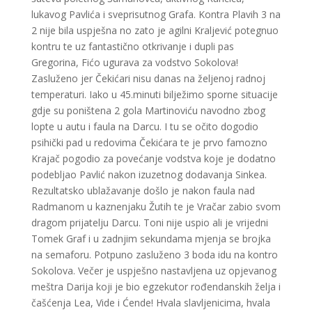
lukavog Pavlića i sveprisutnog Grafa. Kontra Plavih 3 na
2 nije bila uspješna no zato je agilni Kraljević potegnuo
kontru te uz fantastično otkrivanje i dupli pas
Gregorina, Fićo ugurava za vodstvo Sokolova!
Zasluženo jer Čekićari nisu danas na željenoj radnoj
temperaturi. Iako u 45.minuti bilježimo sporne situacije
gdje su poništena 2 gola Martinoviću navodno zbog
lopte u autu i faula na Darcu. I tu se očito dogodio
psihički pad u redovima Čekićara te je prvo famozno
Krajač pogodio za povećanje vodstva koje je dodatno
podebljao Pavlić nakon izuzetnog dodavanja Sinkea.
Rezultatsko ublažavanje došlo je nakon faula nad
Radmanom u kaznenjaku Žutih te je Vračar zabio svom
dragom prijatelju Darcu. Toni nije uspio ali je vrijedni
Tomek Graf i u zadnjim sekundama mjenja se brojka
na semaforu. Potpuno zasluženo 3 boda idu na kontro
Sokolova. Večer je uspješno nastavljena uz opjevanog
meštra Darija koji je bio egzekutor rođendanskih želja i
čašćenja Lea, Vide i Ćende! Hvala slavljenicima, hvala