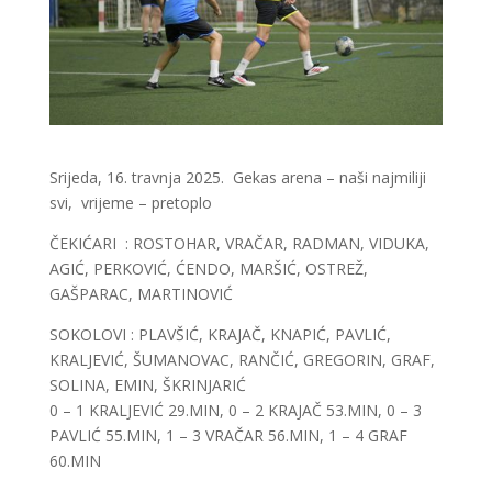
Srijeda, 16. travnja 2025. Gekas arena – naši najmiliji
svi, vrijeme – pretoplo
ČEKIĆARI : ROSTOHAR, VRAČAR, RADMAN, VIDUKA,
AGIĆ, PERKOVIĆ, ĆENDO, MARŠIĆ, OSTREŽ,
GAŠPARAC, MARTINOVIĆ
SOKOLOVI : PLAVŠIĆ, KRAJAČ, KNAPIĆ, PAVLIĆ,
KRALJEVIĆ, ŠUMANOVAC, RANČIĆ, GREGORIN, GRAF,
SOLINA, EMIN, ŠKRINJARIĆ
0 – 1 KRALJEVIĆ 29.MIN, 0 – 2 KRAJAČ 53.MIN, 0 – 3
PAVLIĆ 55.MIN, 1 – 3 VRAČAR 56.MIN, 1 – 4 GRAF
60.MIN