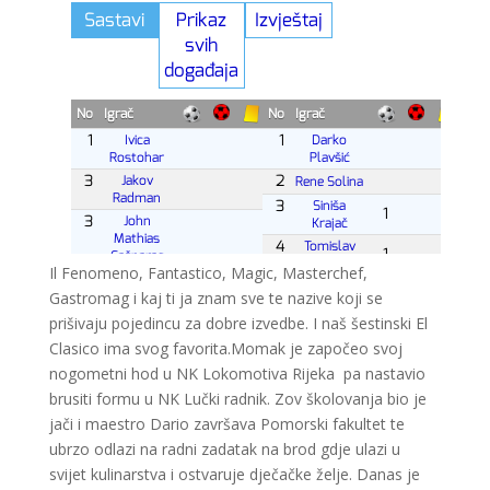
Il Fenomeno, Fantastico, Magic, Masterchef,
Gastromag i kaj ti ja znam sve te nazive koji se
prišivaju pojedincu za dobre izvedbe. I naš šestinski El
Clasico ima svog favorita.Momak je započeo svoj
nogometni hod u NK Lokomotiva Rijeka pa nastavio
brusiti formu u NK Lučki radnik. Zov školovanja bio je
jači i maestro Dario završava Pomorski fakultet te
ubrzo odlazi na radni zadatak na brod gdje ulazi u
svijet kulinarstva i ostvaruje dječačke želje. Danas je