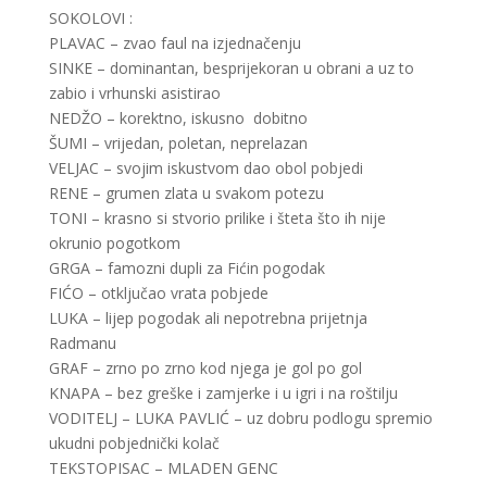
SOKOLOVI :
PLAVAC – zvao faul na izjednačenju
SINKE – dominantan, besprijekoran u obrani a uz to
zabio i vrhunski asistirao
NEDŽO – korektno, iskusno dobitno
ŠUMI – vrijedan, poletan, neprelazan
VELJAC – svojim iskustvom dao obol pobjedi
RENE – grumen zlata u svakom potezu
TONI – krasno si stvorio prilike i šteta što ih nije
okrunio pogotkom
GRGA – famozni dupli za Fićin pogodak
FIĆO – otključao vrata pobjede
LUKA – lijep pogodak ali nepotrebna prijetnja
Radmanu
GRAF – zrno po zrno kod njega je gol po gol
KNAPA – bez greške i zamjerke i u igri i na roštilju
VODITELJ – LUKA PAVLIĆ – uz dobru podlogu spremio
ukudni pobjednički kolač
TEKSTOPISAC – MLADEN GENC