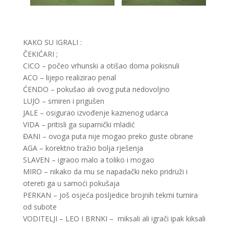
KAKO SU IGRALI :
ČEKIĆARI ;
CICO – počeo vrhunski a otišao doma pokisnuli
ACO – lijepo realizirao penal
ĆENDO – pokušao ali ovog puta nedovoljno
LUJO – smiren i prigušen
JALE – osigurao izvođenje kaznenog udarca
VIDA – pritisli ga suparnički mladić
ĐANI – ovoga puta nije mogao preko guste obrane
AGA – korektno tražio bolja rješenja
SLAVEN – igraoo malo a toliko i mogao
MIRO – nikako da mu se napadački neko pridruži i
otereti ga u samoći pokušaja
PERKAN – još osjeća posljedice brojnih tekmi turnira
od subote
VODITELJI – LEO I BRNKI – miksali ali igrači ipak kiksali