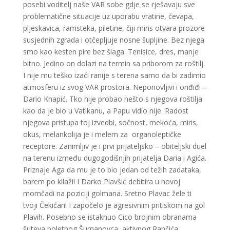
posebi voditelj naše VAR sobe gdje se rješavaju sve
problematične situacije uz uporabu vratine, ćevapa,
pljeskavica, ramsteka, piletine, čiji miris otvara prozore
susjednih zgrada i otčepljuje nosne šupljine. Bez njega
smo kao kesten pire bez šlaga. Tenisice, dres, manje
bitno. Jedino on dolazi na termin sa priborom za roštilj.
I nije mu teško izaći ranije s terena samo da bi zadimio
atmosferu iz svog VAR prostora. Neponovljivi i oriđiđi –
Dario Knapić. Tko nije probao nešto s njegova roštilja
kao da je bio u Vatikanu, a Papu vidio nije. Radost
njegova pristupa toj izvedbi, sočnost, mekoća, miris,
okus, melankolija je i melem za organoleptičke
receptore. Zanimljiv je i prvi prijateljsko – obiteljski duel
na terenu između dugogodišnjih prijatelja Daria i Agića.
Priznaje Aga da mu je to bio jedan od težih zadataka,
barem po kilaži! I Darko Plavšić debitira u novoj
momčadi na poziciji golmana. Sretno Plavac žele ti
tvoji Čekićari! I započelo je agresivnim pritiskom na gol
Plavih. Posebno se istaknuo Cico brojnim obranama
šuteva poletnog Šumanovca, aktivnog Rančića,