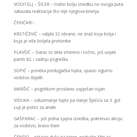
VODITELJ – ŠICER – tražio bolju izvedbu no ovoga puta
zakazala realizacija što nije njegova krivnja
ČEKIĆARI :
KRSTIČEVIĆ – valjda 32 obrane, ne znaš koja bolja i
koja je više boljela protivnike
PLAVŠIĆ – Darac to dela smireno i točno, još uvijek
pamti 82. i zadnju pogrešku
SOPIĆ – poneka predugačka lopta, spasio sigurno
vodstvo Bijelih
MARŠIĆ – pogotkom proslavio uspješan rujan
VIDUKA – oduzimanje lopte pa slanje Špičića za 3. gol
Luji je potez za anale
GAŠPARAC – još jedna sjajna izvedba, pokrenuo akciju
za vodstvo, bravo Đani
ĆENDO – ostavio dušu na teren, podvalio Miri za