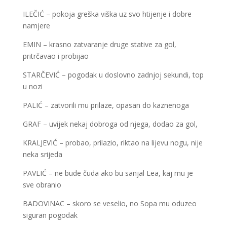
ILEČIĆ – pokoja greška viška uz svo htijenje i dobre
namjere
EMIN – krasno zatvaranje druge stative za gol,
pritrčavao i probijao
STARČEVIĆ – pogodak u doslovno zadnjoj sekundi, top
u nozi
PALIĆ – zatvorili mu prilaze, opasan do kaznenoga
GRAF – uvijek nekaj dobroga od njega, dodao za gol,
KRALJEVIĆ – probao, prilazio, riktao na lijevu nogu, nije
neka srijeda
PAVLIĆ – ne bude čuda ako bu sanjal Lea, kaj mu je
sve obranio
BADOVINAC – skoro se veselio, no Sopa mu oduzeo
siguran pogodak