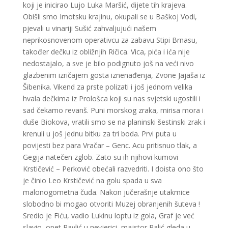
koji je inicirao Lujo Luka Maršić, dijete tih krajeva.
Obišli smo Imotsku krajinu, okupali se u Baškoj Vodi,
pjevali u vinariji Sušić zahvaljujući našem
neprikosnovenom operativcu za zabavu Stipi Brnasu,
također dečku iz obližnjih Ričica. Vica, pića i ića nije
nedostajalo, a sve je bilo podignuto još na veći nivo
glazbenim izričajem gosta iznenađenja, Zvone Jajaša iz
Šibenika. Vikend za prste polizati i još jednom velika
hvala dečkima iz Prološca koji su nas svjetski ugostili i
sad čekamo revanš. Puni morskog zraka, mirisa mora i
duše Biokova, vratili smo se na planinski šestinski zrak i
krenuli u još jednu bitku za tri boda. Prvi puta u
povijesti bez para Vračar – Genc. Acu pritisnuo tlak, a
Gegija natečen zglob. Zato su ih njihovi kumovi
Krstičević – Perković obećali razvedriti. I doista ono što
je činio Leo Krstičević na golu spada u sva
malonogometna čuda. Nakon jučerašnje utakmice
slobodno bi mogao otvoriti Muzej obranjenih šuteva !
Sredio je Fiću, vadio Lukinu loptu iz gola, Graf je već
slavio, opet Pavlić u nevjerici, majstor Palić gleda u