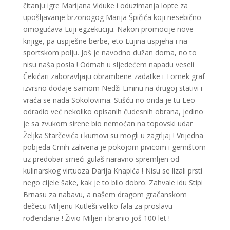
čitanju igre Marijana Viduke i oduzimanja lopte za
upošljavanje brzonogog Marija Špičića koji nesebično
omogućava Luji egzekuciju. Nakon promocije nove
knjige, pa uspješne berbe, eto Lujina uspjeha i na
sportskom polju. Još je navodno dužan doma, no to
nisu naša posla ! Odmah u sljedećem napadu veseli
Čekićari zaboravljaju obrambene zadatke i Tomek graf
izvrsno dodaje samom Nedži Eminu na drugoj stativi i
vraća se nada Sokolovima. Stišću no onda je tu Leo
odradio već nekoliko opisanih čudesnih obrana, jedino
je sa zvukom sirene bio nemoćan na topovski udar
Željka Starčevića i kumovi su mogli u zagrljaj ! Vrijedna
pobjeda Crnih zalivena je pokojom pivicom i gemištom
uz predobar srneći gulaš naravno spremljen od
kulinarskog virtuoza Darija Knapića ! Nisu se lizali prsti
nego cijele šake, kak je to bilo dobro. Zahvale idu Stipi
Brnasu za nabavu, a našem dragom gračanskom
dečecu Miljenu Kutleši veliko fala za proslavu
rođendana ! Živio Miljen i branio još 100 let !