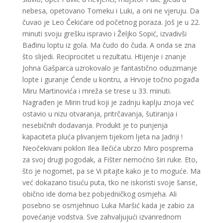
nebesa, opetovano Tomeku i Luki, a oni ne vjeruju. Da
čuvao je Leo Čekićare od početnog poraza. Još je u 22.
minuti svoju grešku ispravio i Željko Sopić, izvadivši
Bađinu loptu iz gola. Ma čudo do čuda. A onda se zna
što slijedi. Reciprocitet u rezultatu. Htijenje i znanje
Johna Gašparca uzrokovalo je fantastično oduzimanje
lopte i guranje Ćende u kontru, a Hrvoje točno pogađa
Miru Martinovića i mreža se trese u 33. minuti.
Nagrađen je Mirin trud koji je zadnju kaplju znoja već
ostavio u nizu otvaranja, pritrčavanja, šutiranja i
nesebičnih dodavanja. Produkt je to punjenja
kapaciteta pluća plivanjem tijekom ljeta na Jadriji !
Neočekivani poklon Ilea Ilečića ubrzo Miro posprema
za svoj drugi pogodak, a Fišter nemoćno širi ruke. Eto,
što je nogomet, pa se Vi pitajte kako je to moguće. Ma
već dokazano tisuću puta, tko ne iskoristi svoje šanse,
obično ide doma bez pobjedničkog osmjeha. Ali
posebno se osmjehnuo Luka Maršić kada je zabio za
povećanje vodstva. Sve zahvaljujući izvanrednom