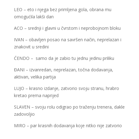
LEO – eto i njega bez primljena gola, obrana mu
omogućila lakši dan
ACO – srednji i glavni u čvrstom i neprobojnom bloku
IVAN – obavljen posao na savršen način, neprelazan i
znakovit u sredini
ĆENDO – samo da je zabio tu jednu jedinu priliku
ĐANI – izvanredan, neprelazan, točna dodavanja,
aktivan, velika partija
LUJO – krasno izdanje, zatvorio svoju stranu, hrabro
kretao prema naprijed
SLAVEN – svoju rolu odigrao po traženju trenera, dakle
zadovoljio
MIRO – par krasnih dodavanja koje nitko nije zatvorio