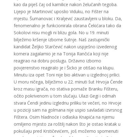
kao da piješ čaj od kamilice nakon želučanih tegoba.
Lijepo je Martinović uposlio Viduku, no Fišter na
mjestu. Šumanovac i Kraljević zaustavljeni u bloku. Da,
fenomenalno je funkcionirala obrana Čekićara tako da
Sokolovi nisu mogli ni blizu gola. No u 19. minuti
bilježimo kršenje izborne šutnje. Naš zastupnički
kandidat Željko Starčević nakon uspješno izvedenog
kornera zagalamio je na Tonija Rančića koji nije
reagirao na dobru poslugu. Državno izborno
povjerenstvo reagiralo je i Šicko je otišao na klupu.
Minutu iza opet Toni nije bio aktivan u izglednoj prilici.
U moru ničega, bilježimo u 22. minuti šut Hrvoja Ćende
kroz masu igrača, no stativa pomaže Branku Fišteru,
očito pokrivenom u tom slučaju. Ulazi Gegi i odmah
stvara Ćendi jedinu izglednu priliku te večeri, no Hrvoje
u poziciji sam na golmana nije uspio savladati izvrsnog
Fištera. Osim hladnoće i odlaska Knapića na njemu
omiljeno mjesto za roštilj nakon što je ostao kratak u
pokušaju pred Krstičevićem, još možemo spomenuti