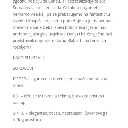
zgodnu poziciju za Ćendu, ali bez realizacije te šut
Šumanovca koji Leo skida. Ostalo o nogometu
nemamo više kaj, pa se prebacujemo na fantastičnu
izvedbu Knapića koji samo potvrđuje da je maher nad
maherima kada treba ispeći brdo mesa ! Jasno naš
preferencijalni glas uvijek ide Dariju i bit će vječno naš
predstavnik u gornjem domu Kluba, tj. na terasi za
roštiljem !
KAKO SU IGRALI :
SOKOLOVI
FIŠTER – siguran u intervencijama, sačuvao praznu
mrežu
EDI – diže se iz tekme u tekmu, bravo za pristup i
nastup
SINKE – elegantan, točan, neprelazan, čuvar svog i
tuđeg prostora