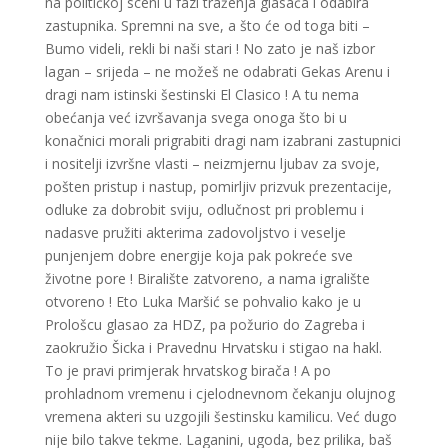
na političkoj sceni u fazi traženja glasača i odabira
zastupnika. Spremni na sve, a što će od toga biti –
Bumo videli, rekli bi naši stari ! No zato je naš izbor
lagan – srijeda – ne možeš ne odabrati Gekas Arenu i
dragi nam istinski šestinski El Clasico ! A tu nema
obećanja već izvršavanja svega onoga što bi u
konačnici morali prigrabiti dragi nam izabrani zastupnici
i nositelji izvršne vlasti – neizmjernu ljubav za svoje,
pošten pristup i nastup, pomirljiv prizvuk prezentacije,
odluke za dobrobit sviju, odlučnost pri problemu i
nadasve pružiti akterima zadovoljstvo i veselje
punjenjem dobre energije koja pak pokreće sve
životne pore ! Biralište zatvoreno, a nama igralište
otvoreno ! Eto Luka Maršić se pohvalio kako je u
Prološcu glasao za HDZ, pa požurio do Zagreba i
zaokružio Šicka i Pravednu Hrvatsku i stigao na hakl.
To je pravi primjerak hrvatskog birača ! A po
prohladnom vremenu i cjelodnevnom čekanju olujnog
vremena akteri su uzgojili šestinsku kamilicu. Već dugo
nije bilo takve tekme. Laganini, ugoda, bez prilika, baš