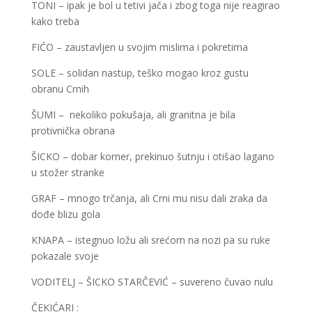
TONI – ipak je bol u tetivi jača i zbog toga nije reagirao
kako treba
FIĆO – zaustavljen u svojim mislima i pokretima
SOLE – solidan nastup, teško mogao kroz gustu
obranu Crnih
ŠUMI – nekoliko pokušaja, ali granitna je bila
protivnička obrana
ŠICKO – dobar korner, prekinuo šutnju i otišao lagano
u stožer stranke
GRAF – mnogo trčanja, ali Crni mu nisu dali zraka da
dođe blizu gola
KNAPA – istegnuo ložu ali srećom na nozi pa su ruke
pokazale svoje
VODITELJ – ŠICKO STARČEVIĆ – suvereno čuvao nulu
ČEKIĆARI :