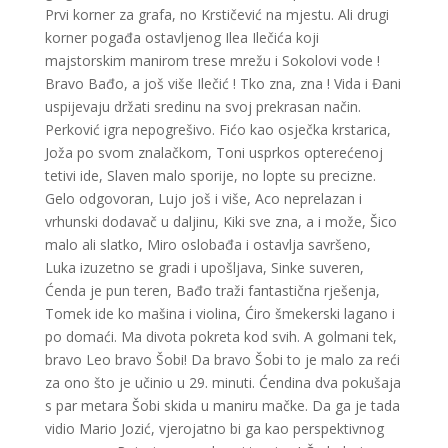
Prvi korner za grafa, no Krstičević na mjestu. Ali drugi
korner pogađa ostavljenog Ilea Ilečića koji
majstorskim manirom trese mrežu i Sokolovi vode !
Bravo Bađo, a još više Ilečić ! Tko zna, zna ! Vida i Đani
uspijevaju držati sredinu na svoj prekrasan način.
Perković igra nepogrešivo. Fićo kao osječka krstarica,
Joža po svom znalačkom, Toni usprkos opterećenoj
tetivi ide, Slaven malo sporije, no lopte su precizne.
Gelo odgovoran, Lujo još i više, Aco neprelazan i
vrhunski dodavač u daljinu, Kiki sve zna, a i može, Šico
malo ali slatko, Miro oslobađa i ostavlja savršeno,
Luka izuzetno se gradi i upošljava, Sinke suveren,
Ćenda je pun teren, Bađo traži fantastična rješenja,
Tomek ide ko mašina i violina, Ćiro šmekerski lagano i
po domaći. Ma divota pokreta kod svih. A golmani tek,
bravo Leo bravo Šobi! Da bravo Šobi to je malo za reći
za ono što je učinio u 29. minuti. Ćendina dva pokušaja
s par metara Šobi skida u maniru mačke. Da ga je tada
vidio Mario Jozić, vjerojatno bi ga kao perspektivnog