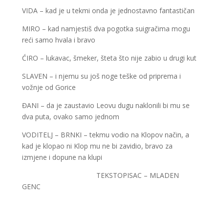
VIDA – kad je u tekmi onda je jednostavno fantastičan
MIRO – kad namjestiš dva pogotka suigračima mogu
reći samo hvala i bravo
ĆIRO – lukavac, šmeker, šteta što nije zabio u drugi kut
SLAVEN – i njemu su još noge teške od priprema i
vožnje od Gorice
ĐANI – da je zaustavio Leovu dugu naklonili bi mu se
dva puta, ovako samo jednom
VODITELJ – BRNKI – tekmu vodio na Klopov način, a
kad je klopao ni Klop mu ne bi zavidio, bravo za
izmjene i dopune na klupi
TEKSTOPISAC – MLADEN
GENC