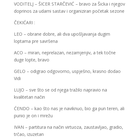
VODITELJ – ŠICER STARČEVIĆ – bravo za Šicka i njegov
doprinos za udarni sastav i organiziran početak sezone
ČEKIĆARI :
LEO – obrane dobre, ali dva upošljavanja dugim
loptama pre savršena
ACO – miran, neprelazan, nezamjenjiv, a tek točne
duge lopte, bravo
GELO – odigrao odgovorno, uspješno, krasno dodao
Vidi
LUJO – sve što se od njega tražilo napravio na
kvalitetan način
ĆENDO – kao što nas je naviknuo, bio ga pun teren, ali
punio je on i mrežu
IVAN – partitura na način virtuoza, zaustavljao, gradio,
trčao, izuzetan