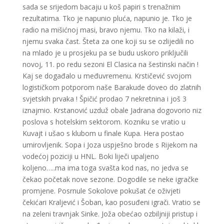
sada se srijedom bacaju u koš papiri s trenažnim
rezultatima. Tko je napunio pluća, napunio je. Tko je
radio na mišićnoj masi, bravo njemu. Tko na kilaži, i
njemu svaka čast. Šteta za one koji su se ozlijedili no
na mlado je u prosjeku pa se budu uskoro priključili
novoj, 11. po redu sezoni El Clasica na šestinski način !
Kaj se događalo u međuvremenu. Krstičević svojom
logističkom potporom naše Barakude doveo do zlatnih
svjetskih prvaka ! Špičić prodao 7 nekretnina i još 3
iznajmio. Krstanović uzduž obale Jadrana dogovorio niz
poslova s hotelskim sektorom. Kozniku se vratio u
Kuvajt i ušao s klubom u finale Kupa. Hera postao
umirovljenik. Sopa i Joza uspješno brode s Rijekom na
vodećoj poziciji u HNL. Boki liječi upaljeno
koljeno…..ma ima toga svašta kod nas, no jedva se
čekao početak nove sezone. Dogodile se neke igračke
promjene. Posrnule Sokolove pokušat će oživjeti
čekićari Kraljević i Šoban, kao posuđeni igrači. Vratio se
na zeleni travnjak Sinke. Joža obećao ozbiljniji pristup i