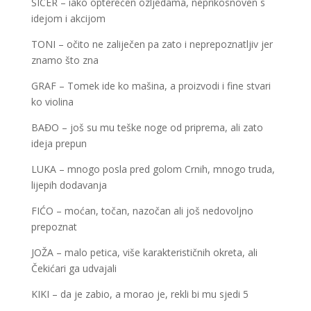
ŠICER – iako opterećen ozljedama, neprikosnoven s
idejom i akcijom
TONI – očito ne zaliječen pa zato i neprepoznatljiv jer
znamo što zna
GRAF – Tomek ide ko mašina, a proizvodi i fine stvari
ko violina
BAĐO – još su mu teške noge od priprema, ali zato
ideja prepun
LUKA – mnogo posla pred golom Crnih, mnogo truda,
lijepih dodavanja
FIĆO – moćan, točan, nazočan ali još nedovoljno
prepoznat
JOŽA – malo petica, više karakterističnih okreta, ali
Čekićari ga udvajali
KIKI – da je zabio, a morao je, rekli bi mu sjedi 5