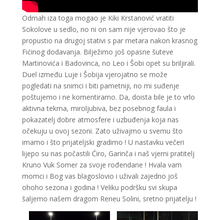
Odmah iza toga mogao je Kiki Krstanović vratiti
Sokolove u sedlo, no ni on sam nije vjerovao što je
propustio na drugoj stativi s par metara nakon krasnog
Fićinog dodavanja. Bilježimo još opasne šuteve
Martinovića i Badovinca, no Leo i Šobi opet su briljirali.
Duel između Luje i Šobija vjerojatno se može
pogledati na snimci i biti pametniji, no mi suđenje
poštujemo i ne komentiramo. Da, doista bile je to vrlo
aktivna tekma, miroljubiva, bez posebnog faula i
pokazatelj dobre atmosfere i uzbuđenja koja nas
očekuju u ovoj sezoni. Zato uživajmo u svemu što
imamo i što prijateljski gradimo ! U nastavku večeri
lijepo su nas počastili Ćiro, Garinča i naš vjerni pratitelj
Kruno Vuk Somer za svoje rođendane ! Hvala vam
momci i Bog vas blagoslovio i uživali zajedno još
ohoho sezona i godina ! Veliku podršku svi skupa
šaljemo našem dragom Reneu Solini, sretno prijatelju !