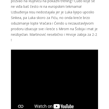
pozvao na Rujevicu na pokazni trening ! Čudo koje se
ne viđa baš često ni na europskim tekmama!
Uzbuđenja nisu nedostajala jer je Luka lijepo uposlio
Sinkea, pa Luka skoro za Fiću, no onda kreće brzo
oduzimanje lopte Vračara i Ćendo u nezaustavljivom
prodoru izbacuje sve i kreće s Mirom na Šobija i mat je
neizbježan. Martinović nesebično i Hrvoje zabija za 2-2
!