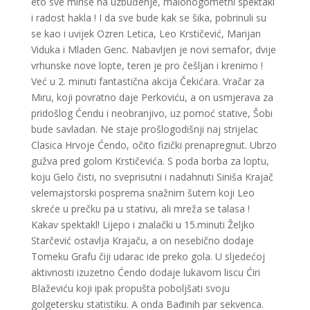
eto sve miriše na uzbuđenje, malonogometni spektakl
i radost hakla ! I da sve bude kak se šika, pobrinuli su
se kao i uvijek Ozren Letica, Leo Krstičević, Marijan
Viduka i Mladen Genc. Nabavljen je novi semafor, dvije
vrhunske nove lopte, teren je pro češljan i krenimo !
Već u 2. minuti fantastična akcija Čekićara. Vračar za
Miru, koji povratno daje Perkoviću, a on usmjerava za
pridošlog Ćendu i neobranjivo, uz pomoć stative, Šobi
bude savladan. Ne staje prošlogodišnji naj strijelac
Clasica Hrvoje Ćendo, očito fizički prenapregnut. Ubrzo
gužva pred golom Krstičevića. S poda borba za loptu,
koju Gelo čisti, no sveprisutni i nadahnuti Siniša Krajač
velemajstorski posprema snažnim šutem koji Leo
skreće u prečku pa u stativu, ali mreža se talasa !
Kakav spektakl! Lijepo i znalački u 15.minuti Željko
Starčević ostavlja Krajaču, a on nesebično dodaje
Tomeku Grafu čiji udarac ide preko gola. U sljedećoj
aktivnosti izuzetno Ćendo dodaje lukavom liscu Ćiri
Blaževiću koji ipak propušta poboljšati svoju
golgetersku statistiku. A onda Bađinih par sekvenca.