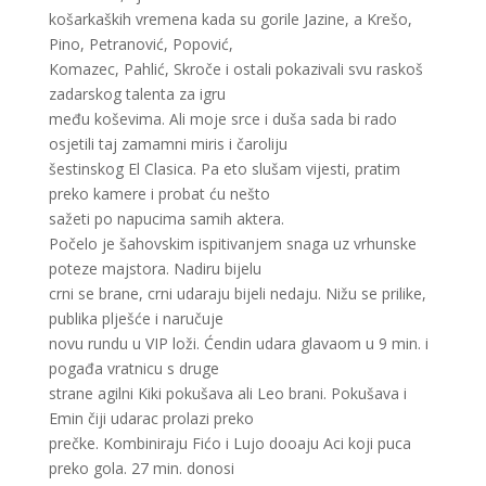
košarkaških vremena kada su gorile Jazine, a Krešo,
Pino, Petranović, Popović,
Komazec, Pahlić, Skroče i ostali pokazivali svu raskoš
zadarskog talenta za igru
među koševima. Ali moje srce i duša sada bi rado
osjetili taj zamamni miris i čaroliju
šestinskog El Clasica. Pa eto slušam vijesti, pratim
preko kamere i probat ću nešto
sažeti po napucima samih aktera.
Počelo je šahovskim ispitivanjem snaga uz vrhunske
poteze majstora. Nadiru bijelu
crni se brane, crni udaraju bijeli nedaju. Nižu se prilike,
publika plješće i naručuje
novu rundu u VIP loži. Ćendin udara glavaom u 9 min. i
pogađa vratnicu s druge
strane agilni Kiki pokušava ali Leo brani. Pokušava i
Emin čiji udarac prolazi preko
prečke. Kombiniraju Fićo i Lujo dooaju Aci koji puca
preko gola. 27 min. donosi