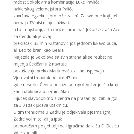
radost Sokolovima kombinacija Luke Pavlića i
haklerskog velemajstora Palića
završava egzekucijom Jože za 1:0. Za sve one koji još
nemaju TV nisi uspjeli uživati
u toj majstoriji, a to može samo naš Joža. Uzvraća Aco
za Ćendu ali je ovaj
prekratak. 33 min Krstanović još jednom lukavo puca,
ali Leo to brani kao Beara.
Najezda je Sokolova sa svih strana ali se reultat ne
mijenja.Ćekičari u 2 navrata
pokušavaju preko Martinovića, ali ne uspjevaju.
Vjerovatni trenutak odluke 47 min.
gdje nesretni Ćendo postiže autogol. Večer je išla kraju
kao i utakmica u 57min. Alan
Fijucek slavodobitno s centra na prazan gol zabija gol
za 3:0 i zaključava utakmicu.
U tim trenucima u Zadru je odjekivala pjesma Igraj
Zadre volim te, ali ja ipak
preporučam posjetiteljima i igračima da kliču El Clasicu
gdje god bili.