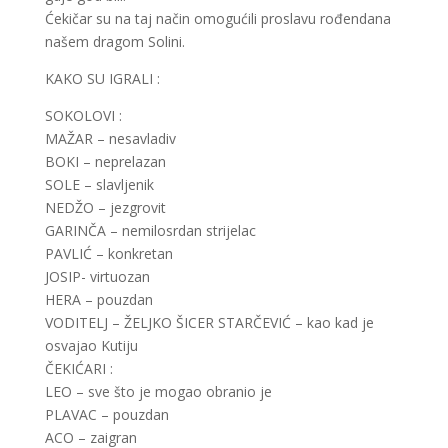
Ćekičar su na taj način omogućili proslavu rođendana
našem dragom Solini.
KAKO SU IGRALI :
SOKOLOVI :
MAŽAR – nesavladiv
BOKI – neprelazan
SOLE – slavljenik
NEDŽO – jezgrovit
GARINČA – nemilosrdan strijelac
PAVLIĆ – konkretan
JOSIP- virtuozan
HERA – pouzdan
VODITELJ – ŽELJKO ŠICER STARČEVIĆ – kao kad je
osvajao Kutiju
ČEKIĆARI :
LEO – sve što je mogao obranio je
PLAVAC – pouzdan
ACO – zaigran