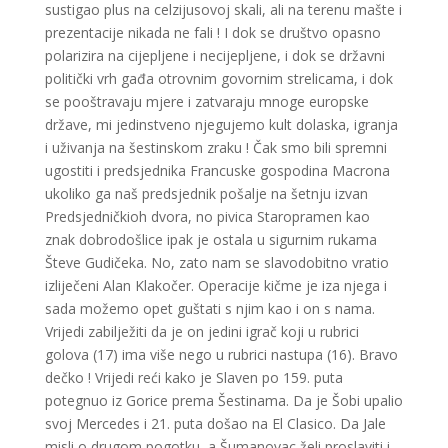
sustigao plus na celzijusovoj skali, ali na terenu mašte i
prezentacije nikada ne fali ! I dok se društvo opasno
polarizira na cijepljene i necijepljene, i dok se državni
politički vrh gađa otrovnim govornim strelicama, i dok
se pooštravaju mjere i zatvaraju mnoge europske
države, mi jedinstveno njegujemo kult dolaska, igranja
i uživanja na šestinskom zraku ! Čak smo bili spremni
ugostiti i predsjednika Francuske gospodina Macrona
ukoliko ga naš predsjednik pošalje na šetnju izvan
Predsjedničkioh dvora, no pivica Staropramen kao
znak dobrodošlice ipak je ostala u sigurnim rukama
Števe Gudičeka. No, zato nam se slavodobitno vratio
izliječeni Alan Klakočer. Operacije kičme je iza njega i
sada možemo opet guštati s njim kao i on s nama.
Vrijedi zabilježiti da je on jedini igrač koji u rubrici
golova (17) ima više nego u rubrici nastupa (16). Bravo
dečko ! Vrijedi reći kako je Slaven po 159. puta
potegnuo iz Gorice prema Šestinama. Da je Šobi upalio
svoj Mercedes i 21. puta došao na El Clasico. Da Jale
misli o drugom pogotku, a Šumanovac želi proslaviti i