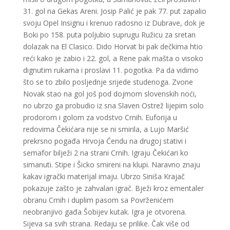
31. gol na Gekas Areni. Josip Palić je pak 77. put zapalio
svoju Opel Insignu i krenuo radosno iz Dubrave, dok je
Boki po 158. puta poljubio suprugu Ružicu za sretan
dolazak na El Clasico. Dido Horvat bi pak dečkima htio
reći kako je zabio i 22. gol, a Rene pak mašta o visoko
dignutim rukama i proslavi 11. pogotka. Pa da vidimo
što se to zbilo posljednje srijede studenoga. Zvone
Novak stao na gol još pod dojmom slovenskih noći,
no ubrzo ga probudio iz sna Slaven Ostrež lijepim solo
prodorom i golom za vodstvo Crnih. Euforija u
redovima Čekićara nije se ni smirila, a Lujo Maršić
prekrsno pogađa Hrvoja Ćendu na drugoj stativi i
semafor bilježi 2 na strani Crnih. Igraju Čekićari ko
simanuti. Stipe i Šicko smireni na klupi. Naravno znaju
kakav igrački materijal imaju. Ubrzo Siniša Krajač
pokazuje zašto je zahvalan igrač. Bježi kroz ementaler
obranu Crnih i duplim pasom sa Povrženićem
neobranjivo gađa Šobijev kutak. Igra je otvorena.
Sijeva sa svih strana. Redaju se prilike. Čak više od