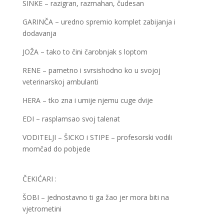
SINKE – razigran, razmahan, čudesan
GARINČA – uredno spremio komplet zabijanja i
dodavanja
JOŽA – tako to čini čarobnjak s loptom
RENE – pametno i svrsishodno ko u svojoj
veterinarskoj ambulanti
HERA – tko zna i umije njemu cuge dvije
EDI – rasplamsao svoj talenat
VODITELJI – ŠICKO i STIPE – profesorski vodili
momčad do pobjede
ČEKIĆARI :
ŠOBI – jednostavno ti ga žao jer mora biti na
vjetrometini