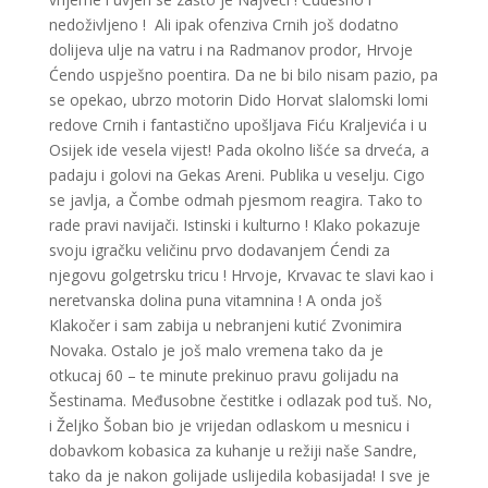
nedoživljeno ! Ali ipak ofenziva Crnih još dodatno
dolijeva ulje na vatru i na Radmanov prodor, Hrvoje
Ćendo uspješno poentira. Da ne bi bilo nisam pazio, pa
se opekao, ubrzo motorin Dido Horvat slalomski lomi
redove Crnih i fantastično upošljava Fiću Kraljevića i u
Osijek ide vesela vijest! Pada okolno lišće sa drveća, a
padaju i golovi na Gekas Areni. Publika u veselju. Cigo
se javlja, a Čombe odmah pjesmom reagira. Tako to
rade pravi navijači. Istinski i kulturno ! Klako pokazuje
svoju igračku veličinu prvo dodavanjem Ćendi za
njegovu golgetrsku tricu ! Hrvoje, Krvavac te slavi kao i
neretvanska dolina puna vitamnina ! A onda još
Klakočer i sam zabija u nebranjeni kutić Zvonimira
Novaka. Ostalo je još malo vremena tako da je
otkucaj 60 – te minute prekinuo pravu golijadu na
Šestinama. Međusobne čestitke i odlazak pod tuš. No,
i Željko Šoban bio je vrijedan odlaskom u mesnicu i
dobavkom kobasica za kuhanje u režiji naše Sandre,
tako da je nakon golijade uslijedila kobasijada! I sve je