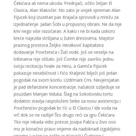
Čekićara ali nema uboda. Prednjači, očito željan El
Clasica, Alan Klakočer. No zato je uvijek spreman Alan
Fijucek koji izuzetan pas Krajača sprovodi u mrežu za
izjednačenje. Jadan Šobi u propusnoj obrani. Ne da nije
kriv nego više razočaran. A kako i ne bi kada uskoro
kreće najezda stršljana u žutim dresovima. Majstor
praznog prostora Željko Heraković kapitalizira
dodavanje Povrženića i Žuti vode. Još se veselje na
tribinama nije stišalo. Još Ćombe nije završio jednu
svoju recitaciju hvale za Heru, a Garinča Fijucek
pokazuje nesebičnost i Fićo Kraljević bilježi još jedan
pogodak na svom kontu. Uzdrmani Crni. Nevjerojatan
je pad defanzivne koncentracije. nažalost ozljeđuje se
pouzdani Marijan Viduka. Šlag na Sokolovsku tortu
dodatno stavlja raspoloženi Sinke za novu asistenciju i
Povrženićev pogodak br.10. u El Clasicu ! Ide voda na
vrč dok se ne razlije! Što drugo reći za igru Čekićara.
Tko nije nikada vidio poteze Josipa Palića u živo ovo
mu je konačno pravo vrijeme da nadoknadi izgubljeno
vrijeme i uvjeri se zašto je Najveći ! Čudesno i