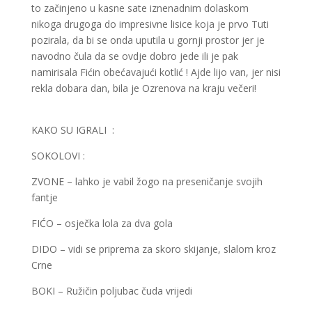
to začinjeno u kasne sate iznenadnim dolaskom
nikoga drugoga do impresivne lisice koja je prvo Tuti
pozirala, da bi se onda uputila u gornji prostor jer je
navodno čula da se ovdje dobro jede ili je pak
namirisala Fićin obećavajući kotlić ! Ajde lijo van, jer nisi
rekla dobara dan, bila je Ozrenova na kraju večeri!
KAKO SU IGRALI :
SOKOLOVI :
ZVONE – lahko je vabil žogo na preseničanje svojih
fantje
FIĆO – osječka lola za dva gola
DIDO – vidi se priprema za skoro skijanje, slalom kroz
Crne
BOKI – Ružičin poljubac čuda vrijedi