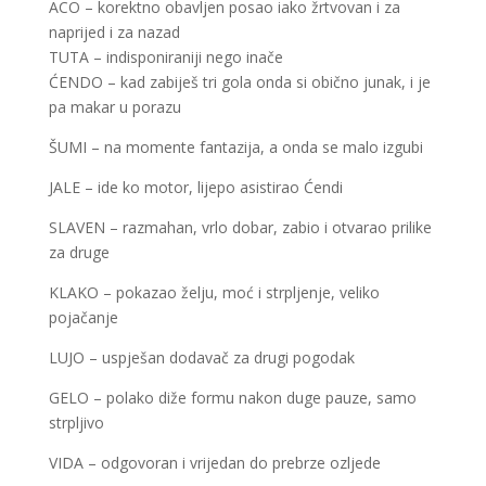
ACO – korektno obavljen posao iako žrtvovan i za
naprijed i za nazad
TUTA – indisponiraniji nego inače
ĆENDO – kad zabiješ tri gola onda si obično junak, i je
pa makar u porazu
ŠUMI – na momente fantazija, a onda se malo izgubi
JALE – ide ko motor, lijepo asistirao Ćendi
SLAVEN – razmahan, vrlo dobar, zabio i otvarao prilike
za druge
KLAKO – pokazao želju, moć i strpljenje, veliko
pojačanje
LUJO – uspješan dodavač za drugi pogodak
GELO – polako diže formu nakon duge pauze, samo
strpljivo
VIDA – odgovoran i vrijedan do prebrze ozljede