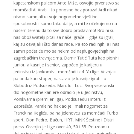
kapetanskom palicom Ante Miše, osvojio prvenstvo sa
momčadi Al Arabi i to ponosno bez poraza! Ardi nikad
nismo sumnjali u tvoje nogometne vještine i
sposobnosti i samo tako dalje, a mi te očekujemo na
našem terenu da to sve dobro proslavimo! Brojni su
nas obožavatelji pitali sa naše igrače – gdje su igrali,
kaj su osvajali i što danas rade. Pa eto radi njih, a i nas
samih počet će mo sa nekim od najdugovječnijih na
zagrebačkim travnjacima. Damir Tutić Tuta kao pionir i
junior, a kasnije i senior, započeo je karijeru u
Jedinstvu iz Jankomira, momčadi iz 4. Yu lige. Veznjak
pa onda kao stoper, nastavio je kasnije igrati i u
Slobodi iz Podsuseda, Marofu i Luci. Svoj veteranski
dio nogometne karijere odradio je u Jedinstvu,
Ponikvama (premijer liga), Podsusedu i Interu iz
Zaprešića. Paralelno haklao je i mali nogomet za
Franck na Kegliću, pa na Jelenovcu za momčadi Turbo
sport, Don Pedro, Bačun, HRT, MNK Šestine i Distri
press. Osvojio je Lige over 40, 50 i 55. Pouzdan u
dolascima i igri, neprelazan i okretan. Iako umirovljen,