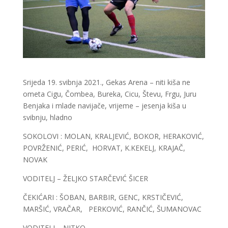
Srijeda 19. svibnja 2021., Gekas Arena – niti kiša ne
ometa Cigu, Čombea, Bureka, Cicu, Števu, Frgu, Juru
Benjaka i mlade navijače, vrijeme – jesenja kiša u
svibnju, hladno
SOKOLOVI : MOLAN, KRALJEVIĆ, BOKOR, HERAKOVIĆ,
POVRŽENIĆ, PERIĆ, HORVAT, K.KEKELJ, KRAJAČ,
NOVAK
VODITELJ – ŽELJKO STARČEVIĆ ŠICER
ČEKIĆARI : ŠOBAN, BARBIR, GENC, KRSTIČEVIĆ,
MARŠIĆ, VRAČAR, PERKOVIĆ, RANČIĆ, ŠUMANOVAC
VODITELJ – NITKO