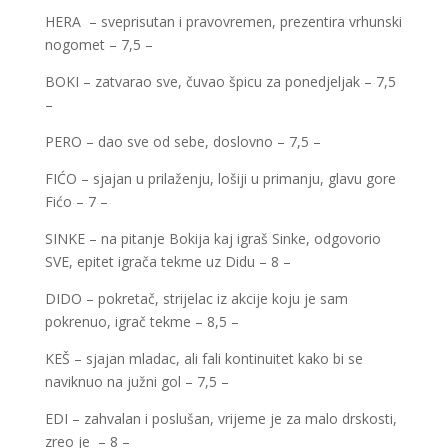
HERA – sveprisutan i pravovremen, prezentira vrhunski
nogomet – 7,5 –
BOKI – zatvarao sve, čuvao špicu za ponedjeljak – 7,5
–
PERO – dao sve od sebe, doslovno – 7,5 –
FIĆO – sjajan u prilaženju, lošiji u primanju, glavu gore
Fićo – 7 –
SINKE – na pitanje Bokija kaj igraš Sinke, odgovorio
SVE, epitet igrača tekme uz Didu – 8 –
DIDO – pokretač, strijelac iz akcije koju je sam
pokrenuo, igrač tekme – 8,5 –
KEŠ – sjajan mladac, ali fali kontinuitet kako bi se
naviknuo na južni gol – 7,5 –
EDI – zahvalan i poslušan, vrijeme je za malo drskosti,
zreo je – 8 –