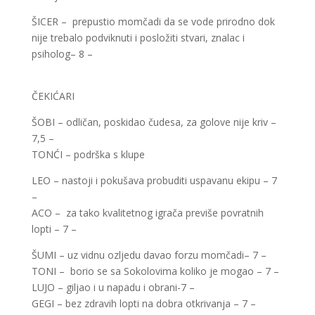
ŠICER – prepustio momčadi da se vode prirodno dok
nije trebalo podviknuti i posložiti stvari, znalac i
psiholog– 8 –
ČEKIĆARI
ŠOBI – odličan, poskidao čudesa, za golove nije kriv –
7,5 –
TONĆI – podrška s klupe
LEO – nastoji i pokušava probuditi uspavanu ekipu – 7
–
ACO – za tako kvalitetnog igrača previše povratnih
lopti – 7 –
ŠUMI – uz vidnu ozljedu davao forzu momčadi– 7 –
TONI – borio se sa Sokolovima koliko je mogao – 7 –
LUJO – giljao i u napadu i obrani-7 –
GEGI – bez zdravih lopti na dobra otkrivanja – 7 –