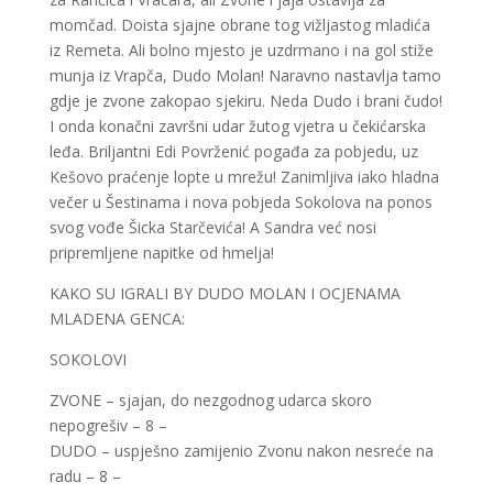
momčad. Doista sjajne obrane tog vižljastog mladića
iz Remeta. Ali bolno mjesto je uzdrmano i na gol stiže
munja iz Vrapča, Dudo Molan! Naravno nastavlja tamo
gdje je zvone zakopao sjekiru. Neda Dudo i brani čudo!
I onda konačni završni udar žutog vjetra u čekićarska
leđa. Briljantni Edi Povrženić pogađa za pobjedu, uz
Kešovo praćenje lopte u mrežu! Zanimljiva iako hladna
večer u Šestinama i nova pobjeda Sokolova na ponos
svog vođe Šicka Starčevića! A Sandra već nosi
pripremljene napitke od hmelja!
KAKO SU IGRALI BY DUDO MOLAN I OCJENAMA
MLADENA GENCA:
SOKOLOVI
ZVONE – sjajan, do nezgodnog udarca skoro
nepogrešiv – 8 –
DUDO – uspješno zamijenio Zvonu nakon nesreće na
radu – 8 –