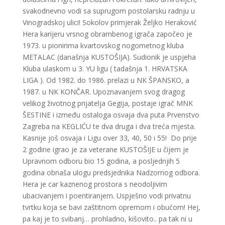
svakodnevno vodi sa suprugom postolarsku radnju u
Vinogradskoj ulici! Sokolov primjerak Željko Heraković
Hera karijeru vrsnog obrambenog igrača započeo je
1973. u pionirima kvartovskog nogometnog kluba
METALAC (današnja KUSTOŠIJA). Sudionik je uspjeha
Kluba ulaskom u 3. YU ligu ( tadašnja 1. HRVATSKA
LIGA ). Od 1982. do 1986. prelazi u NK ŠPANSKO, a
1987. u NK KONČAR. Upoznavanjem svog dragog
velikog životnog prijatelja Gegija, postaje igrač MNK
ŠESTINE i između ostaloga osvaja dva puta Prvenstvo
Zagreba na KEGLIĆU te dva druga i dva treća mjesta.
Kasnije još osvaja i Ligu over 33, 40, 50 i 55! Do prije
2 godine igrao je za veterane KUSTOŠIJE u čijem je
Upravnom odboru bio 15 godina, a posljednjih 5
godina obnaša ulogu predsjednika Nadzornog odbora.
Hera je car kaznenog prostora s neodoljivim
ubacivanjem i poentiranjem. Uspješno vodi privatnu
tvrtku koja se bavi zaštitnom opremom i obućom! Hej,
pa kaj je to svibanj… prohladno, kišovito.. pa tak ni u