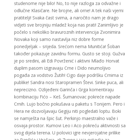
studenome nije bilo! No, to nije razloga za odvažne i
odlučne Klasičare. Ne brojne, ali orne! A tek naši vjerni
pratitelji! Svaka čast svima, a naročito nam je drago
vidjeti sve brojniju mladež koja nas prati! Zanimljivo je
počelo s nekoliko bravuroznih intervencija Zvonimira
Novaka koji samo nastavlja niz dobre forme
ponedjeljak – srijeda. Srećom nema Munitića! Šoban
također pokazuje zavidnu formu. Gusto se stoji. Gužva
je po sredini, ali Edi Povrženić i aktivni Mlađo Horvat
duplim pasom izigravaju Crne i Dido neumoljivo
pogađa za vodstvo Žutih! Cigo daje podršku Crnima iz
publike! Sandra nosi Staropramen Števi. Sinke puca, ali
neprecizno. Ozlijeđeni Garinča i Grga komentiraju
kombinaciju Fićo – Keš. Šumanovac pokreće napade
Crnih. Lujo bočno pokušava u paketu s Tonijem. Pero i
Hera ne dozvoljavaju Gegiju niti pogledati loptu. Boki
se namješta na špic šut. Perkinjo maestralno važe i
osvaja prostor. Kumovi Leo i Aco pokreću aktivnosti sa
svog dijela terena. U polovici igre nevjerojatne prilike
za Rančića i Vračara, ali Zvone i jaja ostavlja za