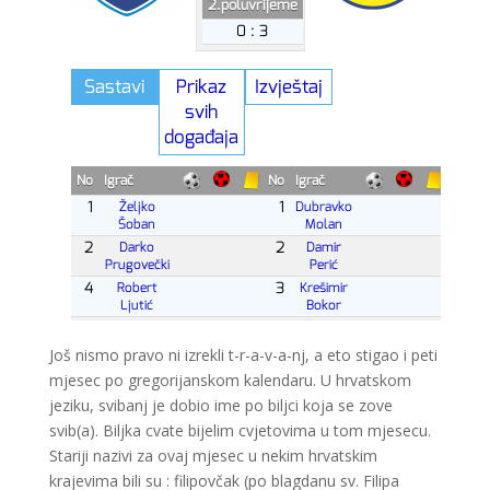
Još nismo pravo ni izrekli t-r-a-v-a-nj, a eto stigao i peti
mjesec po gregorijanskom kalendaru. U hrvatskom
jeziku, svibanj je dobio ime po biljci koja se zove
svib(a). Biljka cvate bijelim cvjetovima u tom mjesecu.
Stariji nazivi za ovaj mjesec u nekim hrvatskim
krajevima bili su : filipovčak (po blagdanu sv. Filipa