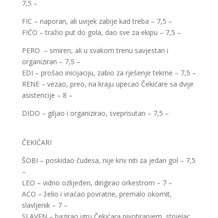
7,5 –
FIC – naporan, ali uvijek zabije kad treba – 7,5 –
FIĆO – tražio put do gola, dao sve za ekipu – 7,5 –
PERO – smiren, ali u svakom trenu savjestan i
organiziran – 7,5 –
EDI – prošao inicijaciju, zabio za rješenje tekme – 7,5 –
RENE – vezao, preo, na kraju upecao Čekićare sa dvije
asistencije – 8 –
DIDO – giljao i organizirao, sveprisutan – 7,5 –
ČEKIĆARI
ŠOBI – poskidao čudesa, nije kriv niti za jedan gol – 7,5
–
LEO – vidno ozlijeđen, dirigirao orkestrom – 7 –
ACO – želio i vraćao povratne, premalo okomit,
slavljenik – 7 –
SLAVEN – bazirao igru Čekićara pivotiranjem, strijelac