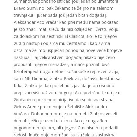
Šumanovac ponosno istrčao još jedan polumaraton!
Bravo Šumi, no ipak čekamo te željno na zelenom
travnjaku! I jučer pada još jedan bitan događaj.
Aleksandar Aco Vračar kao prvi među nama pokazao
je što znači imati sreću da nisi ozlijeđen i čvrstu volju
za dolaskom na šestinski El Clasico! Bio je to njegov
200-ti nastup i od srca mu čestitamo i kao svima
ostalima želimo uspješan pohod na nove veće brojeve
nastupa! Taj veličanstveni događaj nikako nije želio
propustiti njegov menadžer, a inače poznati bivši
fizioterapeut nogometne i košarkaške reprezentacija,
kao i NK Dinama, Zlatko Pavlović, došavši direktno sa
Krka! Zlatko je dao posebnu izjavi da je on osobno
preplivao više u životu nego je Aco pretrčao te da je u
Gračanima pokrenuo inicijativu da se desna strana
Gekas Arene preimenuje u Šetalište Aleksandra
Vračara! Dobar humor nije na odmet i Zlatkov veseli
duh obilježio je uvod u tekmu. Aco je nagrađen
prigodnom majicom, ali njegovi Crni nisu mu podarili
radost. Inače obje momčadi su istrčale u sastavima