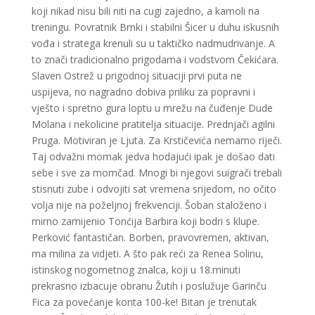
koji nikad nisu bili niti na cugi zajedno, a kamoli na
treningu. Povratnik Brnki i stabilni Šicer u duhu iskusnih
vođa i stratega krenuli su u taktičko nadmudrivanje. A
to znači tradicionalno prigodama i vodstvom Čekićara.
Slaven Ostrež u prigodnoj situaciji prvi puta ne
uspijeva, no nagradno dobiva priliku za popravni i
vješto i spretno gura loptu u mrežu na čuđenje Dude
Molana i nekolicine pratitelja situacije. Prednjači agilni
Pruga. Motiviran je Ljuta. Za Krstičevića nemamo riječi.
Taj odvažni momak jedva hodajući ipak je došao dati
sebe i sve za momčad. Mnogi bi njegovi suigrači trebali
stisnuti zube i odvojiti sat vremena srijedom, no očito
volja nije na poželjnoj frekvenciji. Šoban staloženo i
mirno zamijenio Tonćija Barbira koji bodri s klupe.
Perković fantastičan. Borben, pravovremen, aktivan,
ma milina za vidjeti. A što pak reći za Renea Solinu,
istinskog nogometnog znalca, koji u 18.minuti
prekrasno izbacuje obranu Žutih i poslužuje Garinču
Fica za povećanje konta 100-ke! Bitan je trenutak