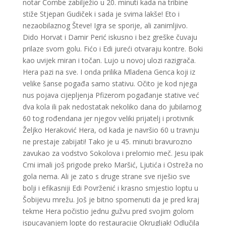
notar Čombe zabilježio u 20. minuti kada na tribine
stiže Stjepan Gudiček i sada je svima lakše! Eto i
nezaobilaznog Števe! Igra se sporije, ali zanimljivo.
Dido Horvat i Damir Perić iskusno i bez greške čuvaju
prilaze svom golu. Fićo i Edi jureći otvaraju kontre. Boki
kao uvijek miran i točan. Lujo u novoj ulozi razigrača.
Hera pazi na sve. I onda prilika Mladena Genca koji iz
velike šanse pogađa samo stativu. Očito je kod njega
nus pojava cijepljenja Pfizerom pogađanje stative već
dva kola ili pak nedostatak nekoliko dana do jubilarnog
60 tog rođendana jer njegov veliki prijatelj i protivnik
Željko Heraković Hera, od kada je navršio 60 u travnju
ne prestaje zabijati! Tako je u 45. minuti bravurozno
zavukao za vodstvo Sokolova i prelomio meč. Jesu ipak
Crni imali još prigode preko Maršić, Ljutića i Ostreža no
gola nema. Ali je zato s druge strane sve riješio sve
bolji i efikasniji Edi Povrženić i krasno smjestio loptu u
Šobijevu mrežu. Još je bitno spomenuti da je pred kraj
tekme Hera počistio jednu gužvu pred svojim golom
ispucavanjem lopte do restauracije Okrugljak! Odlučila