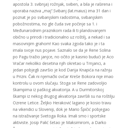
apostola 3. svibnja) rožnjak, sviben, a bila je raširena i
uporaba naziva „maj“.Svibanj (lat.maius) ima 31 dan i
poznat je po svibanjskim radostima, svibanjskim
pobožnostima, no gle čuda sve počinje sa 1. i
Međunarodnim praznikom rada ili ti plandovanjem
obično u prirodi i tradicionalno uz roštilj, a nekad i sa
masovnijim grahom! Kao svaka zgoda tako je i ta
imala svoje nus pojave. Saznalo se da je Rene Solina
po Pagu tražio janjce, no očito je kasnio budući je Aco
Vračar nekoliko desetina njih okretao u Trnjanci, a
jedan pobjegli završio je kod Darija Knapića na ražnju
u Prizni. Čak ni njemački ovčar Kreše Bokora nije imao
kontrolu u ovom slučaju. Stoga se Rene zadovoljio
škampima iz paškog akvatorija. A u Durmitorskoj
škampi iz nekog drugog akvatorija završili su na roštilju
Ozrene Letice. Željko Heraković lagano je kosio travu
na vikendici u Sloveniji, dok je Mario Špičić pobjegao
na istraživanje Svetoga Roka. Imali smo i sportske
aktiviste. Josip Palić šetao je Maksimirom, a Darko