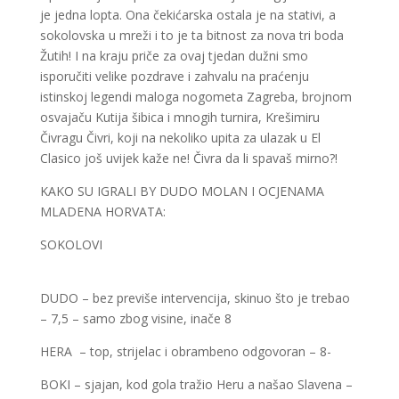
je jedna lopta. Ona čekićarska ostala je na stativi, a
sokolovska u mreži i to je ta bitnost za nova tri boda
Žutih! I na kraju priče za ovaj tjedan dužni smo
isporučiti velike pozdrave i zahvalu na praćenju
istinskoj legendi maloga nogometa Zagreba, brojnom
osvajaču Kutija šibica i mnogih turnira, Krešimiru
Čivragu Čivri, koji na nekoliko upita za ulazak u El
Clasico još uvijek kaže ne! Čivra da li spavaš mirno?!
KAKO SU IGRALI BY DUDO MOLAN I OCJENAMA
MLADENA HORVATA:
SOKOLOVI
DUDO – bez previše intervencija, skinuo što je trebao
– 7,5 – samo zbog visine, inače 8
HERA – top, strijelac i obrambeno odgovoran – 8-
BOKI – sjajan, kod gola tražio Heru a našao Slavena –