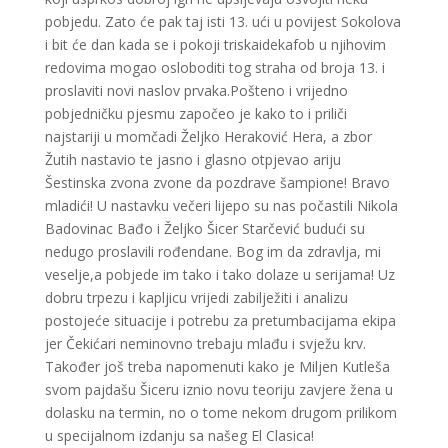
pobjedu. Zato će pak taj isti 13. ući u povijest Sokolova
i bit će dan kada se i pokoji triskaidekafob u njihovim
redovima mogao osloboditi tog straha od broja 13. i
proslaviti novi naslov prvaka.Pošteno i vrijedno
pobjedničku pjesmu započeo je kako to i priliči
najstariji u momčadi Željko Heraković Hera, a zbor
Žutih nastavio te jasno i glasno otpjevao ariju
Šestinska zvona zvone da pozdrave šampione! Bravo
mladići! U nastavku večeri lijepo su nas počastili Nikola
Badovinac Bađo i Željko Šicer Starčević budući su
nedugo proslavili rođendane. Bog im da zdravlja, mi
veselje,a pobjede im tako i tako dolaze u serijama! Uz
dobru trpezu i kapljicu vrijedi zabilježiti i analizu
postojeće situacije i potrebu za pretumbacijama ekipa
jer Čekićari neminovno trebaju mlađu i svježu krv.
Također još treba napomenuti kako je Miljen Kutleša
svom pajdašu Šiceru iznio novu teoriju zavjere žena u
dolasku na termin, no o tome nekom drugom prilikom
u specijalnom izdanju sa našeg El Clasica!