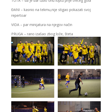
TUTA – da je bar izbio onu loptu prije trećeg gola
ĐANI – kasnio na tekmu,nije stigao pokazati svoj
repertoar
VIDA – par minijatura na njegov način
PRUGA – rano izašao zbog lože, šteta