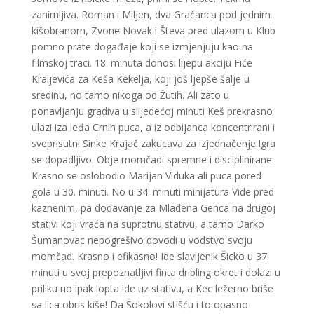
zanimljiva. Roman i Miljen, dva Gračanca pod jednim
kišobranom, Zvone Novak i Števa pred ulazom u Klub
pomno prate događaje koji se izmjenjuju kao na
filmskoj traci. 18. minuta donosi lijepu akciju Fiće
Kraljevića za Keša Kekelja, koji još ljepše šalje u
sredinu, no tamo nikoga od Žutih. Ali zato u
ponavljanju gradiva u slijedećoj minuti Keš prekrasno
ulazi iza leđa Crnih puca, a iz odbijanca koncentrirani i
sveprisutni Sinke Krajač zakucava za izjednačenje.Igra
se dopadljivo. Obje momčadi spremne i disciplinirane.
Krasno se oslobodio Marijan Viduka ali puca pored
gola u 30. minuti. No u 34. minuti minijatura Vide pred
kaznenim, pa dodavanje za Mladena Genca na drugoj
stativi koji vraća na suprotnu stativu, a tamo Darko
Šumanovac nepogrešivo dovodi u vodstvo svoju
momčad. Krasno i efikasno! Ide slavljenik Šicko u 37.
minuti u svoj prepoznatljivi finta dribling okret i dolazi u
priliku no ipak lopta ide uz stativu, a Kec ležerno briše
sa lica obris kiše! Da Sokolovi stišću i to opasno