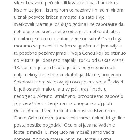
vikend maznuli pečenice ili krvavice ili pak bunceka s
kiselim zeljem i krumpirom te nazdravili mladim vinom
u znak posvete krštenja mošta. Pa zato živjeli i
svetkovali Martinje još dugo godina i ne zaboravite da
netko pije od sreće, netko od tuge, a netko od jutra,
no bitno je da mu novi dan krene od sutra! Osim toga
moramo se posvetiti i našim suigračima diljem svijeta
te posebno pozdravljamo Hrvoja Ćendu koji se otisnuo
do Australije i dosegao najdalju točku od Gekas Arene!
13. dan u mjesecu trebao je ipak odgonetnuti da li i
dalje nekog trese triskaidekafobija. Naime, pobjedom
Sokolovi i teoretski osvajaju ovo prvenstvo, a Čekićari
bi još ostavili malo ulja u svijeći i tražili nadu u
nedogledu. Aktivno, atraktivno, brzopotezno započelo
je jučerašnje druženje na malonogometnoj plohi
Gekas Arene. I već 9. minuta donosi vodstvo Crnih.
Darko Gelo u novim Joma tenisicama, nakon tri godine
posta postiže pogodak i Cicu prisiljava na vađenje
lopte iz mreže. E, moj Cico ne možeš samo vaditi
somove iz ribičke mreže, primi se i lopte! Tekma