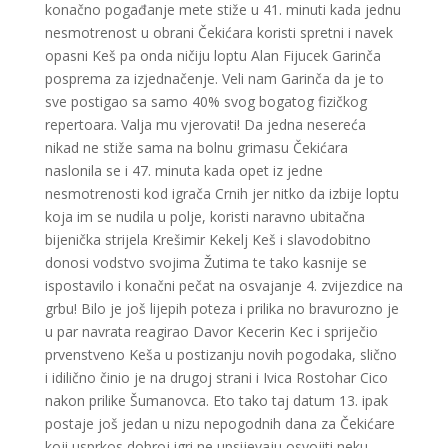
konačno pogađanje mete stiže u 41. minuti kada jednu
nesmotrenost u obrani Čekićara koristi spretni i navek
opasni Keš pa onda ničiju loptu Alan Fijucek Garinča
posprema za izjednačenje. Veli nam Garinča da je to
sve postigao sa samo 40% svog bogatog fizičkog
repertoara. Valja mu vjerovati! Da jedna nesereća
nikad ne stiže sama na bolnu grimasu Čekićara
naslonila se i 47. minuta kada opet iz jedne
nesmotrenosti kod igrača Crnih jer nitko da izbije loptu
koja im se nudila u polje, koristi naravno ubitačna
bijenička strijela Krešimir Kekelj Keš i slavodobitno
donosi vodstvo svojima Žutima te tako kasnije se
ispostavilo i konačni pečat na osvajanje 4. zvijezdice na
grbu! Bilo je još lijepih poteza i prilika no bravurozno je
u par navrata reagirao Davor Kecerin Kec i spriječio
prvenstveno Keša u postizanju novih pogodaka, slično
i idilično činio je na drugoj strani i Ivica Rostohar Cico
nakon prilike Šumanovca. Eto tako taj datum 13. ipak
postaje još jedan u nizu nepogodnih dana za Čekićare
koji usprkos dobroj igri ne upsijevaju osvojiti neku