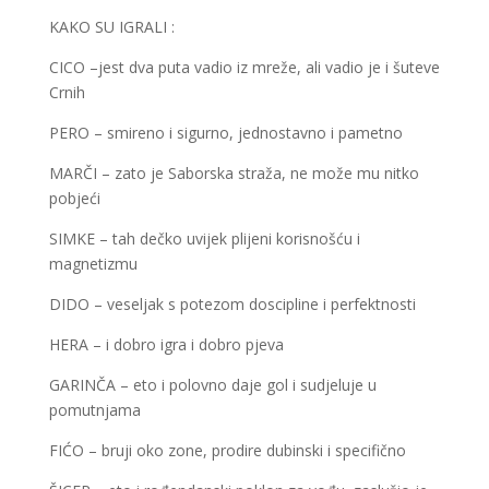
KAKO SU IGRALI :
CICO –jest dva puta vadio iz mreže, ali vadio je i šuteve
Crnih
PERO – smireno i sigurno, jednostavno i pametno
MARČI – zato je Saborska straža, ne može mu nitko
pobjeći
SIMKE – tah dečko uvijek plijeni korisnošću i
magnetizmu
DIDO – veseljak s potezom doscipline i perfektnosti
HERA – i dobro igra i dobro pjeva
GARINČA – eto i polovno daje gol i sudjeluje u
pomutnjama
FIĆO – bruji oko zone, prodire dubinski i specifično