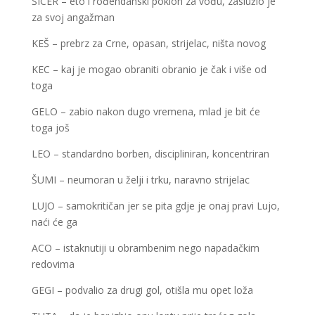
ŠICER – eto i rođendanski poklon za vođu, zaslužio je
za svoj angažman
KEŠ – prebrz za Crne, opasan, strijelac, ništa novog
KEC – kaj je mogao obraniti obranio je čak i više od
toga
GELO – zabio nakon dugo vremena, mlad je bit će
toga još
LEO – standardno borben, discipliniran, koncentriran
ŠUMI – neumoran u želji i trku, naravno strijelac
LUJO – samokritičan jer se pita gdje je onaj pravi Lujo,
naći će ga
ACO – istaknutiji u obrambenim nego napadačkim
redovima
GEGI – podvalio za drugi gol, otišla mu opet loža