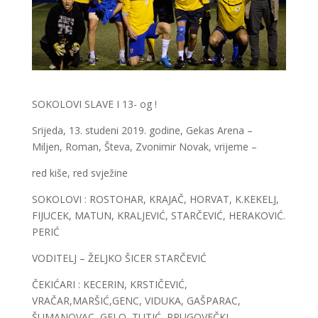
SOKOLOVI SLAVE I 13- og !
Srijeda, 13. studeni 2019. godine, Gekas Arena –
Miljen, Roman, Števa, Zvonimir Novak, vrijeme –
red kiše, red svježine
SOKOLOVI : ROSTOHAR, KRAJAČ, HORVAT, K.KEKELJ,
FIJUCEK, MATUN, KRALJEVIĆ, STARČEVIĆ, HERAKOVIĆ.
PERIĆ
VODITELJ – ŽELJKO ŠICER STARČEVIĆ
ČEKIĆARI : KECERIN, KRSTIČEVIĆ,
VRAČAR,MARŠIĆ,GENC, VIDUKA, GAŠPARAC,
ŠUMANOVAC, GELO, TUTIĆ, PRUGOVEČKI