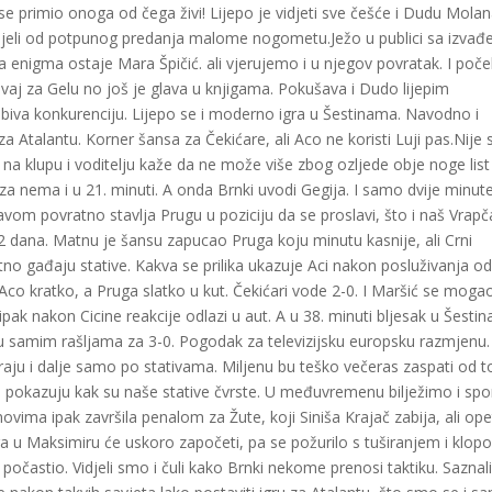
 se primio onoga od čega živi! Lijepo je vidjeti sve češće i Dudu Mola
jeli od potpunog predanja malome nogometu.Ježo u publici sa izvađ
a enigma ostaje Mara Špičić. ali vjerujemo i u njegov povratak. I poče
ovaj za Gelu no još je glava u knjigama. Pokušava i Dudo lijepim
biva konkurenciju. Lijepo se i moderno igra u Šestinama. Navodno i
 Atalantu. Korner šansa za Čekićare, ali Aco ne koristi Luji pas.Nije 
 na klupu i voditelju kaže da ne može više zbog ozljede obje noge list 
za nema i u 21. minuti. A onda Brnki uvodi Gegija. I samo dvije minute
avom povratno stavlja Prugu u poziciju da se proslavi, što i naš Vrap
22 dana. Matnu je šansu zapucao Pruga koju minutu kasnije, ali Crni
tno gađaju stative. Kakva se prilika ukazuje Aci nakon posluživanja o
 Aco kratko, a Pruga slatko u kut. Čekićari vode 2-0. I Maršić se moga
i ipak nakon Cicine reakcije odlazi u aut. A u 38. minuti bljesak u Šesti
 u samim rašljama za 3-0. Pogodak za televizijsku europsku razmjenu.
araju i dalje samo po stativama. Miljenu bu teško večeras zaspati od t
60. pokazuju kak su naše stative čvrste. U međuvremenu bilježimo i sp
ovima ipak završila penalom za Žute, koji Siniša Krajač zabija, ali ope
ga u Maksimiru će uskoro započeti, pa se požurilo s tuširanjem i klop
 počastio. Vidjeli smo i čuli kako Brnki nekome prenosi taktiku. Saznal