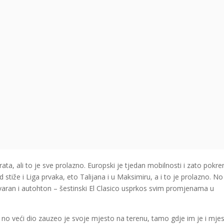
ta, ali to je sve prolazno. Europski je tjedan mobilnosti i zato pokre
rad stiže i Liga prvaka, eto Talijana i u Maksimiru, a i to je prolazno. N
stvaran i autohton – šestinski El Clasico usprkos svim promjenama u
, no veći dio zauzeo je svoje mjesto na terenu, tamo gdje im je i mjes