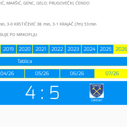
UTIĆ, MARŠIĆ, GENC, GELO; PRUGOVEČKI; ĆENDO
n, 3-0 KRSTIČEVIĆ 38. min, 3-1 KRAJAČ (7m) 53.min
EĐUJE PO MRKOPLJU