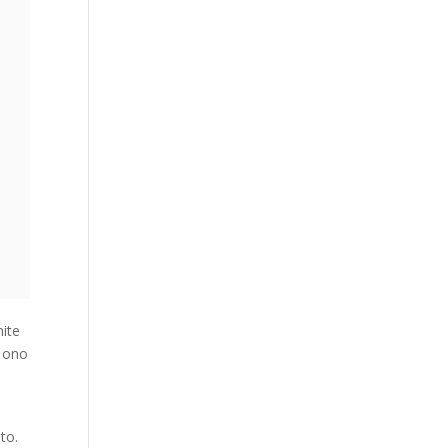
nite
o ono
to.