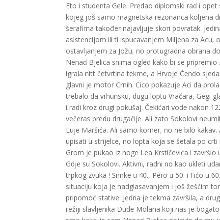
Eto i studenta Gele. Predao diplomski rad i opet
kojeg još samo magnetska rezonanca koljena di
šerafima također najavljuje skori povratak. Jedin
asistencijom ili ti ispucavanjem Miljena za Acu, 
ostavljanjem za Jožu, no protugradna obrana do
Nenad Bjelica snima ogled kako bi se pripremio za
igrala nitt četvrtina tekme, a Hrvoje Ćendo sjeda
glavni je motor Crnih. Cico pokazuje Aci da prola
trebalo da vrhunsku, dugu loptu Vračara, Gegi gl
i radi kroz drugi pokušaj. Čekićari vode nakon 1
večeras predu drugačije. Ali zato Sokolovi neumi
Luje Maršića. Ali samo korner, no ne bilo kakav.
upisati u strijelce, no lopta koja se šetala po crt
Grom je pukao iz noge Lea Krstičevića i završio
Gdje su Sokolovi. Aktivni, radni no kao ukleti ud
trpkog zvuka ! Simke u 40., Pero u 50. i Fićo u 
situaciju koja je nadglasavanjem i još žešćim ton
pripomoć stative. Jedna je tekma završila, a dru
režiji slavljenika Dude Molana koji nas je bogato