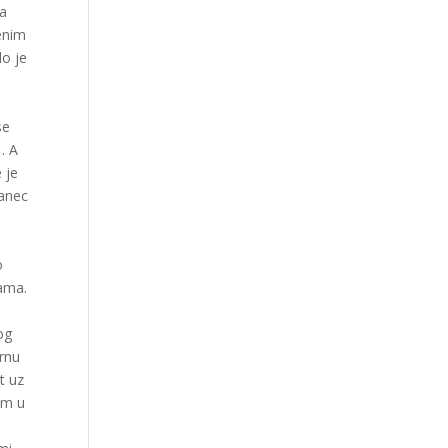
na
enim
lo je
se
. A
 je
čanec
d
o
nama.
og
ornu
t uz
om u
i