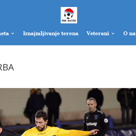
eta
Iznajmljivanje terena
Veterani
O n
RBA