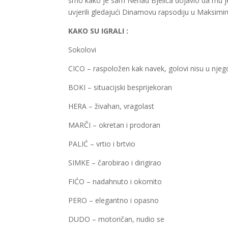
smo kako je sam Nenad Bjelica dojavio da mu je 
uvjerili gledajući Dinamovu rapsodiju u Maksimir
KAKO SU IGRALI :
Sokolovi
CICO – raspoložen kak navek, golovi nisu u nje
BOKI – situacijski besprijekoran
HERA – živahan, vragolast
MARČI – okretan i prodoran
PALIĆ – vrtio i brtvio
SIMKE – čarobirao i dirigirao
FIĆO – nadahnuto i okomito
PERO – elegantno i opasno
DUDO – motoričan, nudio se