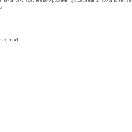
nakon takvih savjeta lako postaviti igru za Atalantu, što smo se i sa
u!
govoj moći