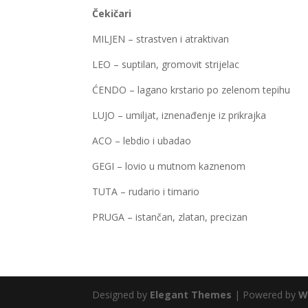
Čekičari
MILJEN – strastven i atraktivan
LEO – suptilan, gromovit strijelac
ĆENDO – lagano krstario po zelenom tepihu
LUJO – umiljat, iznenađenje iz prikrajka
ACO – lebdio i ubadao
GEGI – lovio u mutnom kaznenom
TUTA – rudario i timario
PRUGA – istančan, zlatan, precizan
Designed by
Elegant Themes
| Powered by
W