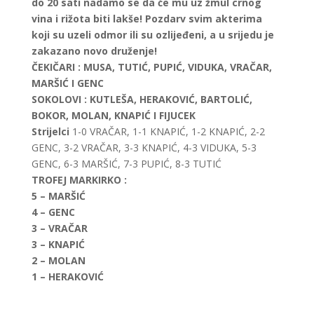
do 20 sati nadamo se da će mu uz žmul crnog
vina i rižota biti lakše! Pozdarv svim akterima
koji su uzeli odmor ili su ozlijeđeni, a u srijedu je
zakazano novo druženje!
ČEKIČARI :
MUSA, TUTIĆ, PUPIĆ, VIDUKA, VRAČAR,
MARŠIĆ I GENC
SOKOLOVI :
KUTLEŠA, HERAKOVIĆ, BARTOLIĆ,
BOKOR, MOLAN, KNAPIĆ I FIJUCEK
Strijelci
1-0 VRAČAR, 1-1 KNAPIĆ, 1-2 KNAPIĆ, 2-2
GENC, 3-2 VRAČAR, 3-3 KNAPIĆ, 4-3 VIDUKA, 5-3
GENC, 6-3 MARŠIĆ, 7-3 PUPIĆ, 8-3 TUTIĆ
TROFEJ MARKIRKO :
5 – MARŠIĆ
4 – GENC
3 – VRAČAR
3 – KNAPIĆ
2 – MOLAN
1 – HERAKOVIĆ