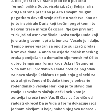
2. Bilo je i stativa Alana (kad će u pucačku
formu), prilika Dude, visoki izbačaj Bokija, ali s
druge strane precizan je Aco i svojim drugim
pogotkom dovodi svoje dečke u vodstvo. Kao da
je to inspiriralo Daria koji trećim pogotkom i to
kakvim trese mrežu Čekićara. Njegov prvi hat
trick još od osnovne škole ! Asistencija Dude koji
je vratio glavom loptu iz bunara. Veselo je i dalje.
Tempo nevjerojatan za ono što su igrači prolazili
kroz ove dane. A onda se osjetio dašak morskog
zraka pomiješan sa domaćim sljemenskim! Očito
dobro tempirana forma kroz Uskrs! Neumorni
Vida lomeći i protivnika i sebe postiće pogodak
za novo slavlje Čekićara te poklanja gol sebi za
sutrašnji rođendan! Doduše time je pokvario
rođendansko veselje Heri koji je to slavio dan
ranije. U svakom slučaju dečki nek Vam je
zdravlja i sreće i nek Vas El Clasico što više od
radosti okreće! Da je Vida u formi dokazuje i još
jednom akcijom u kojoj nakon njegova udarca –