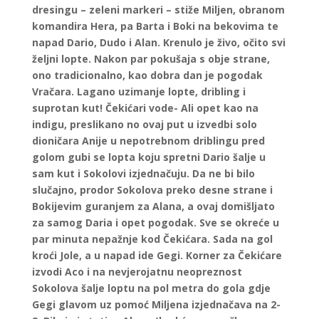
dresingu – zeleni markeri – stiže Miljen, obranom
komandira Hera, pa Barta i Boki na bekovima te
napad Dario, Dudo i Alan. Krenulo je živo, očito svi
željni lopte. Nakon par pokušaja s obje strane,
ono tradicionalno, kao dobra dan je pogodak
Vračara. Lagano uzimanje lopte, dribling i
suprotan kut! Čekićari vode- Ali opet kao na
indigu, preslikano no ovaj put u izvedbi solo
dioničara Anije u nepotrebnom driblingu pred
golom gubi se lopta koju spretni Dario šalje u
sam kut i Sokolovi izjednačuju. Da ne bi bilo
slučajno, prodor Sokolova preko desne strane i
Bokijevim guranjem za Alana, a ovaj domišljato
za samog Daria i opet pogodak. Sve se okreće u
par minuta nepažnje kod Čekićara. Sada na gol
kroći Jole, a u napad ide Gegi. Korner za Čekićare
izvodi Aco i na nevjerojatnu neopreznost
Sokolova šalje loptu na pol metra do gola gdje
Gegi glavom uz pomoć Miljena izjednačava na 2-