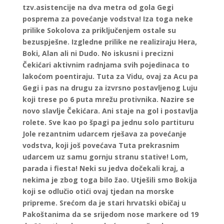
tzv.asistencije na dva metra od gola Gegi
posprema za povećanje vodstva! Iza toga neke
prilike Sokolova za priključenjem ostale su
bezuspješne. Izgledne prilike ne realiziraju Hera,
Boki, Alan ali ni Dudo. No iskusni i precizni
Čekićari aktivnim radnjama svih pojedinaca to
lakoćom poentiraju. Tuta za Vidu, ovaj za Acu pa
Gegi i pas na drugu za izvrsno postavljenog Luju
koji trese po 6 puta mrežu protivnika. Nazire se
novo slavlje Čekićara. Ani staje na gol i postavlja
rolete. Sve kao po špagi pa jednu solo partituru
Jole rezantnim udarcem rješava za povećanje
vodstva, koji još povećava Tuta prekrasnim
udarcem uz samu gornju stranu stative! Lom,
parada i fiesta! Neki su jedva dočekali kraj, a
nekima je zbog toga bilo žao. Utješili smo Bokija
koji se odlučio otići ovaj tjedan na morske
pripreme. Srećom da je stari hrvatski običaj u
Pakoštanima da se srijedom nose markere od 19