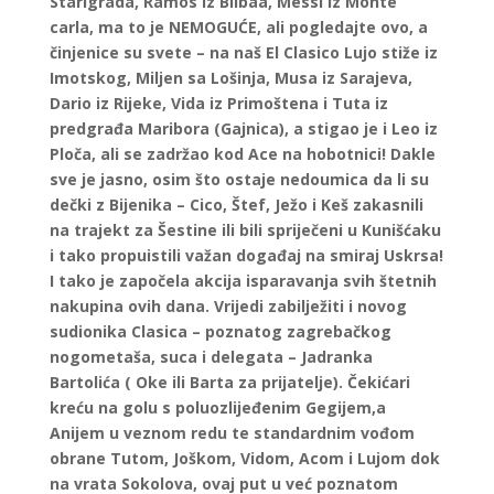
Starigrada, Ramos iz Bilbaa, Messi iz Monte
carla, ma to je NEMOGUĆE, ali pogledajte ovo, a
činjenice su svete – na naš El Clasico Lujo stiže iz
Imotskog, Miljen sa Lošinja, Musa iz Sarajeva,
Dario iz Rijeke, Vida iz Primoštena i Tuta iz
predgrađa Maribora (Gajnica), a stigao je i Leo iz
Ploča, ali se zadržao kod Ace na hobotnici! Dakle
sve je jasno, osim što ostaje nedoumica da li su
dečki z Bijenika – Cico, Štef, Ježo i Keš zakasnili
na trajekt za Šestine ili bili spriječeni u Kunišćaku
i tako propuistili važan događaj na smiraj Uskrsa!
I tako je započela akcija isparavanja svih štetnih
nakupina ovih dana. Vrijedi zabilježiti i novog
sudionika Clasica – poznatog zagrebačkog
nogometaša, suca i delegata – Jadranka
Bartolića ( Oke ili Barta za prijatelje). Čekićari
kreću na golu s poluozlijeđenim Gegijem,a
Anijem u veznom redu te standardnim vođom
obrane Tutom, Joškom, Vidom, Acom i Lujom dok
na vrata Sokolova, ovaj put u već poznatom