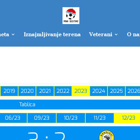
eta
Iznajmljivanje terena
Veterani
O n