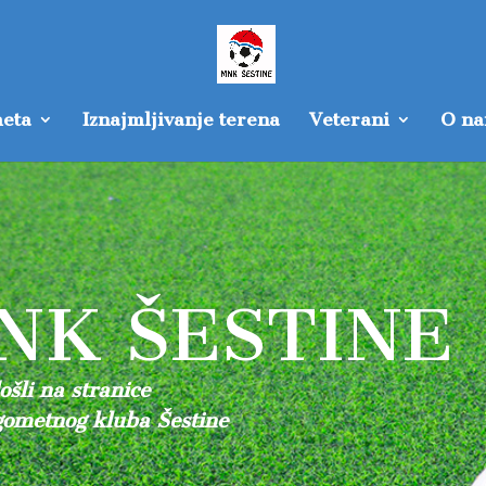
eta
Iznajmljivanje terena
Veterani
O n
NK ŠESTINE
šli na stranice
ometnog kluba Šestine