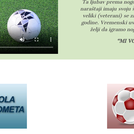
Ta ljubav prema nogo
naraštaji imaju svoju 
veliki (veterani) se z
godine.
Vremenski uvje
želji da igramo n
“MI V