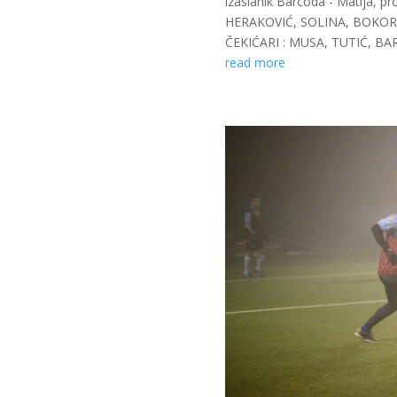
izaslanik Barcoda - Matija,
HERAKOVIĆ, SOLINA, BOKOR, 
ČEKIĆARI : MUSA, TUTIĆ, BART
read more