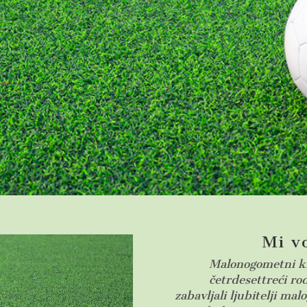
Mi v
Malonogometni klu
četrdesettreći ro
zabavljali ljubitelji ma