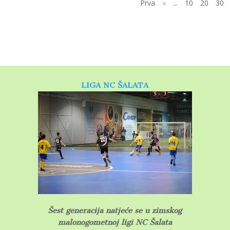
Prva
«
...
10
20
30
LIGA NC ŠALATA
Šest generacija natjeće se u zimskog
malonogometnoj ligi NC Šalata