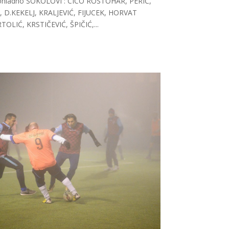
 prohladno SOKOLOVI : CICO ROSTOHAR, PERIĆ,
D.KEKELJ, KRALJEVIĆ, FIJUCEK, HORVAT
OLIĆ, KRSTIČEVIĆ, ŠPIČIĆ,...