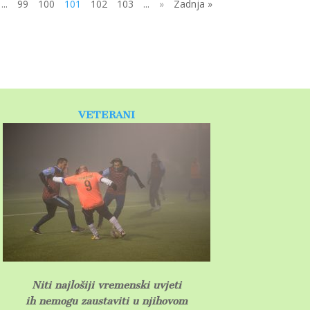
...
99
100
101
102
103
...
»
Zadnja »
VETERANI
Niti najlošiji vremenski uvjeti
ih nemogu zaustaviti u njihovom