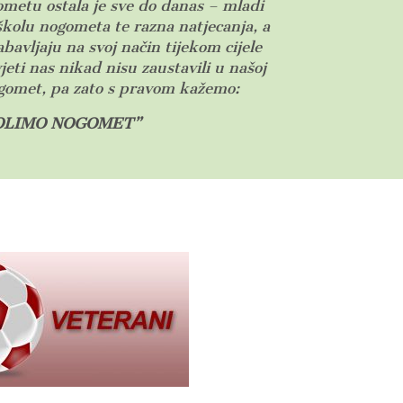
metu ostala je sve do danas – mladi
školu nogometa te razna natjecanja, a
abavljaju na svoj način tijekom cijele
ti nas nikad nisu zaustavili u našoj
ogomet, pa zato s pravom kažemo:
OLIMO NOGOMET”