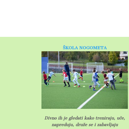
ŠKOLA NOGOMETA
D
ivno ih je gledati kako treniraju, uče,
napreduju, druže se i zabavljaju