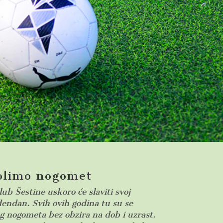
olimo nogomet
b Šestine uskoro će slaviti svoj
đendan. Svih ovih godina tu su se
log nogometa bez obzira na dob i uzrast.