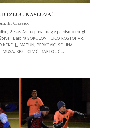
ED IZLOG NASLOVA!
ani
,
El Classico
godine, Gekas Arena puna magle pa nismo mogli
m Števe i Barbira SOKOLOVI : CICO ROSTOHAR,
D.KEKELJ,, MATUN, PERKOVIĆ, SOLINA,
: MUSA, KRSTIČEVIĆ, BARTOLIĆ,...