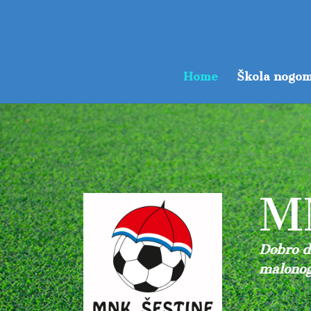
Home
Škola nogom
M
Dobro do
malonog