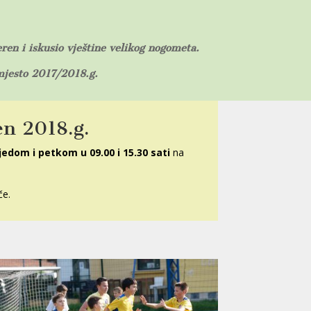
eren i iskusio vještine velikog nogometa.
 mjesto 2017/2018.g.
 2018.g.
ijedom i petkom u 09.00 i 15.30 sati
na
če.