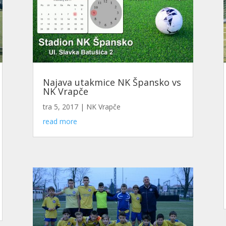
Najava utakmice NK Špansko vs
NK Vrapče
tra 5, 2017
|
NK Vrapče
read more