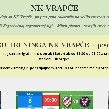
NK VRAPČE
adnji sa NK Vrapče, po prvi puta zakoračio na veliki travnati t
.B Zagrebačkoj nogometnoj ligi – Mlađi pioniri i osvojili treće
D TRENINGA NK VRAPČE – jesen
ve registrirane igrače su u
utorak i četvrtak od 19.30 do 21.00
a
sr
stadionu NK Vrapče
.
lmanski trening je
ponedjeljkom u 19.30 sati
na terenima NK Vrap