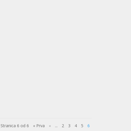
Stranica 6 od 6
« Prva
«
...
2
3
4
5
6