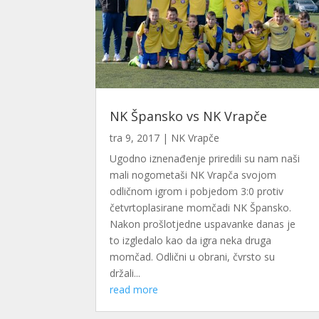
NK Špansko vs NK Vrapče
tra 9, 2017
|
NK Vrapče
Ugodno iznenađenje priredili su nam naši
mali nogometaši NK Vrapča svojom
odličnom igrom i pobjedom 3:0 protiv
četvrtoplasirane momčadi NK Špansko.
Nakon prošlotjedne uspavanke danas je
to izgledalo kao da igra neka druga
momčad. Odlični u obrani, čvrsto su
držali...
read more