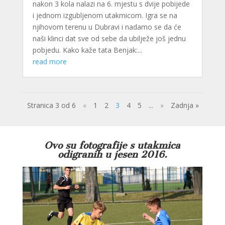
nakon 3 kola nalazi na 6. mjestu s dvije pobijede
i jednom izgubljenom utakmicom. Igra se na
njihovom terenu u Dubravi i nadamo se da će
naši klinci dat sve od sebe da ubilježe još jednu
pobjedu. Kako kaže tata Benjak:...
read more
Stranica 3 od 6
«
1
2
3
4
5
...
»
Zadnja »
Ovo su fotografije s utakmica
odigranih u jesen 2016.