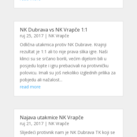
NK Dubrava vs NK Vrapče 1:1
ruj 25, 2017
|
NK Vrapče
Odlična utakmica protiv NK Dubrave. Krajnji
rezultat je 1:1 ali to nije prava slika igre. Naši
klinci su se srčano borili, većim dijelom bili u
posjedu lopte i igru prebacivali na protivničku
polovicu. Imali su još nekoliko izglednih prilika za
pobjedu ali nažalost...
read more
Najava utakmice NK Vrapče
ruj 21, 2017
|
NK Vrapče
Slijedeći protivnik nam je NK Dubrava TK koji se