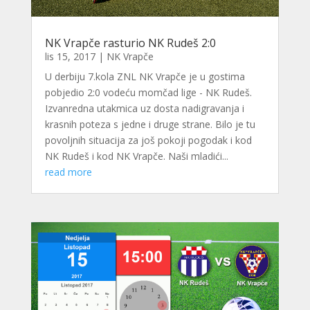
NK Vrapče rasturio NK Rudeš 2:0
lis 15, 2017
|
NK Vrapče
U derbiju 7.kola ZNL NK Vrapče je u gostima
pobjedio 2:0 vodeću momčad lige - NK Rudeš.
Izvanredna utakmica uz dosta nadigravanja i
krasnih poteza s jedne i druge strane. Bilo je tu
povoljnih situacija za još pokoji pogodak i kod
NK Rudeš i kod NK Vrapče. Naši mladići...
read more