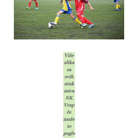
Više
slika
sa
svih
utak
mica
NK
Vrap
če
može
te
pogle