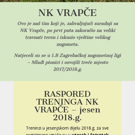
NK VRAPČE
Ovo je naš tim koji je, zahvaljujući suradnji sa
NK Vrapče, po prvi puta zakoračio na veliki
travnati teren i iskusio vještine velikog
nogometa.
Natjeceli su se u 1.B Zagrebačkoj nogometnoj ligi
– Mlađi pioniri i osvojili treće mjesto
2017/2018.g.
RASPORED
TRENINGA NK
VRAPČE – jesen
2018.g.
Treninzi u jesenjskom dijelu 2018.g. za sve
registrirane igrače su u
utorak i četvrtak