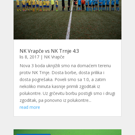
NK Vrapče vs NK Trnje 4:3
lis 8, 2017
|
NK Vrapče
Nova 3 boda uknjižili smo na domaćem terenu
protiv NK Trnje. Dosta borbe, dosta prilika i
dosta pogrešaka. Poveli smo sa 1:0, a zatim
nekoliko minuta kasnije primili zgoditak iz
polukontre. Uz grčevitu borbu postigli smo i drugi
zgoditak, pa ponovno iz polukontre...
read more